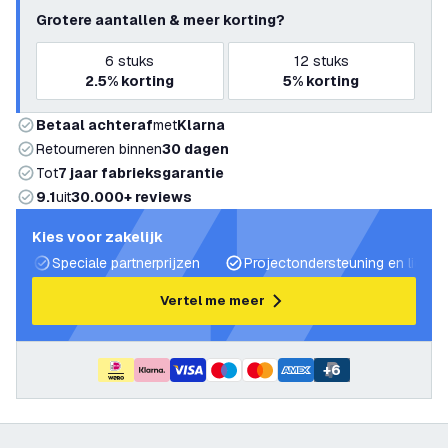
Grotere aantallen & meer korting?
6
stuks
12
stuks
2.5%
korting
5%
korting
Betaal achteraf
met
Klarna
Retourneren binnen
30 dagen
Tot
7 jaar fabrieksgarantie
9.1
uit
30.000+ reviews
Kies voor zakelijk
Speciale partnerprijzen
Projectondersteuning en lichtp
Vertel me meer
+
6