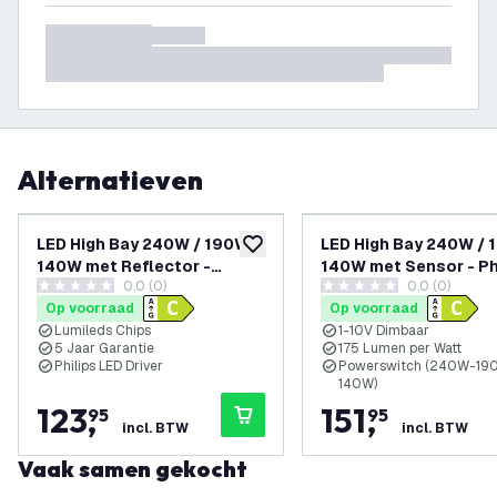
Alternatieven
LED High Bay 240W / 190W /
LED High Bay 240W / 
toevoegen aan verlanglijst
140W met Reflector -
140W met Sensor - Ph
0.0 (0)
0.0 (0)
Philips Driver - 90° -
Driver - 120° - 175lm/
0 score sterren
0 score sterren
Op voorraad
Op voorraad
175lm/W - 4000K - IP65 -
6500K - IP65 - Dimbaa
Lumileds Chips
1-10V Dimbaar
Dimbaar - 5 Jaar Garantie
Jaar Garantie
5 Jaar Garantie
175 Lumen per Watt
Philips LED Driver
Powerswitch (240W-19
140W)
123
,
151
,
95
95
incl. BTW
incl. BTW
Vaak samen gekocht