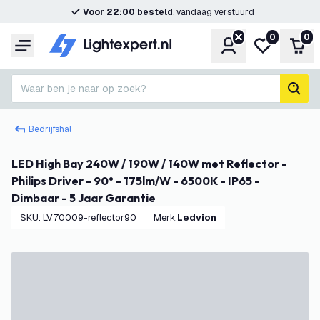
Voor 22:00 besteld
, vandaag verstuurd
0
0
Account
Mijn verlangl
Win
Menu
Waar ben je naar op zoek?
zoek
Bedrijfshal
LED High Bay 240W / 190W / 140W met Reflector -
Philips Driver - 90° - 175lm/W - 6500K - IP65 -
Dimbaar - 5 Jaar Garantie
SKU
:
LV70009-reflector90
Merk
:
Ledvion