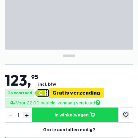
123
,
95
incl. btw
Gratis verzending
Op voorraad
Voor 22:00 besteld, vandaag verstuurd
-
+
in winkelwagen
Verminder hoeveelheid
Verhoog hoeveelheid
toevoeg
Grote aantallen nodig?