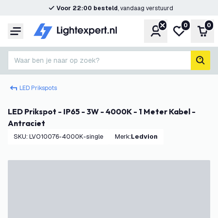
Voor 22:00 besteld
, vandaag verstuurd
0
0
Account
Mijn verlangl
Win
Menu
Waar ben je naar op zoek?
zoek
LED Prikspots
LED Prikspot - IP65 - 3W - 4000K - 1 Meter Kabel -
Antraciet
SKU
:
LVO10076-4000K-single
Merk
:
Ledvion