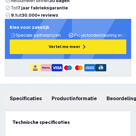
Retourneren binnen
30 dagen
Tot
7 jaar fabrieksgarantie
9.1
uit
30.000+ reviews
Kies voor zakelijk
Speciale partnerprijzen
Projectondersteuning en lichtp
Vertel me meer
+
6
Specificaties
productinformatie
beoordelin
Technische specificaties