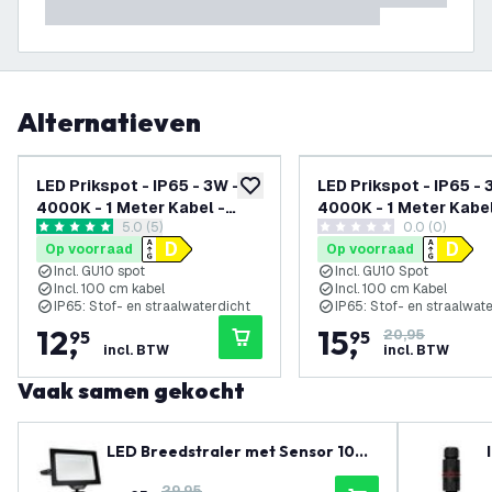
Alternatieven
LED Prikspot - IP65 - 3W -
LED Prikspot - IP65 - 3W -
toevoegen aan verlanglijst
4000K - 1 Meter Kabel -
4000K - 1 Meter Kabel
reviews drawer openen
5.0 (5)
0.0 (0)
Aluminium
Zwart
5 score sterren
0 score sterren
Op voorraad
Op voorraad
Incl. GU10 spot
Incl. GU10 Spot
Incl. 100 cm kabel
Incl. 100 cm Kabel
IP65: Stof- en straalwaterdicht
IP65: Stof- en straalwat
12
,
15
,
95
95
20,95
incl. BTW
incl. BTW
Vaak samen gekocht
LED Breedstraler met Sensor 100
W - Osram LED Chips - 12.000 Lum
29,95