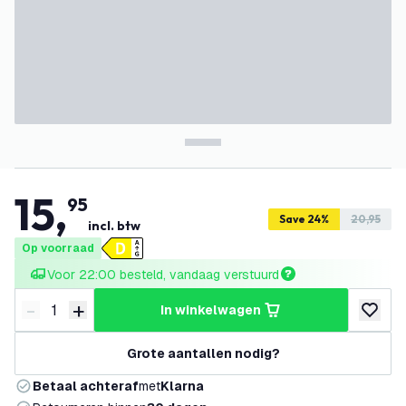
15
,
95
Save 24%
20,95
incl. btw
Op voorraad
Voor 22:00 besteld, vandaag verstuurd
-
+
in winkelwagen
Verminder hoeveelheid
Verhoog hoeveelheid
toevoeg
Grote aantallen nodig?
Betaal achteraf
met
Klarna