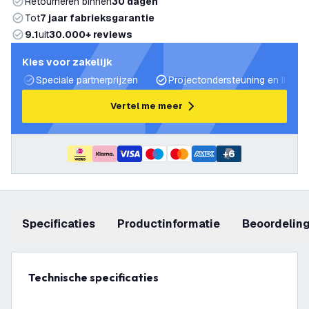
Retourneren binnen
30 dagen
Tot
7 jaar fabrieksgarantie
9.1
uit
30.000+ reviews
Kies voor zakelijk
Speciale partnerprijzen
Projectondersteuning en lichtp
Vertel me meer
+
6
Specificaties
productinformatie
beoordelin
Technische specificaties