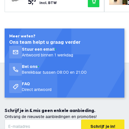
5
,
95
incl. BTW
Meer weten?
Ons team helpt u graag verder
Stuur een email
Antwoord binnen 1 werkdag
Bel ons
Bereikbaar tussen 08:00 en 21:00
FAQ
Direct antwoord
Schrijf je in & mis geen enkele aanbieding.
Ontvang de nieuwste aanbiedingen en promoties!
Schrijf je in!