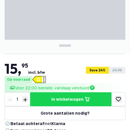
15
,
95
Save 24%
20,95
incl. btw
Op voorraad
Voor 22:00 besteld, vandaag verstuurd
-
+
in winkelwagen
Verminder hoeveelheid
Verhoog hoeveelheid
toevoeg
Grote aantallen nodig?
Betaal achteraf
met
Klarna