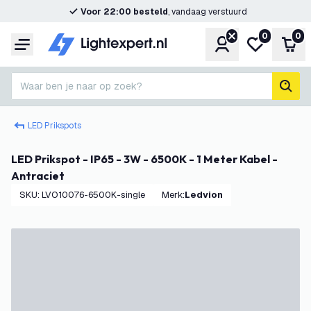
Voor 22:00 besteld
, vandaag verstuurd
0
0
Account
Mijn verlangl
Win
Menu
Waar ben je naar op zoek?
zoek
LED Prikspots
LED Prikspot - IP65 - 3W - 6500K - 1 Meter Kabel -
Antraciet
SKU
:
LVO10076-6500K-single
Merk
:
Ledvion