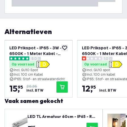
Alternatieven
-
24
%
LED Prikspot - IP65 - 3W -
LED Prikspot - IP65 - 
toevoegen aan verlanglijst
6500K - 1 Meter Kabel -
6500K - 1 Meter Kabel
reviews drawer openen
5.0 (1)
reviews draw
1.0 (1)
Zwart
Aluminium
5 score sterren
1 score sterren
Op voorraad
Op voorraad
Incl. GU10 Spot
Incl. GU10 spot
Incl. 100 cm Kabel
Incl. 100 cm kabel
IP65: Stof- en straalwaterdicht
IP65: Stof- en straalwat
15
,
12
,
95
20,95
95
incl. BTW
incl. BTW
Vaak samen gekocht
LED TL Armatuur 60cm - IP65 - RVS
Clips