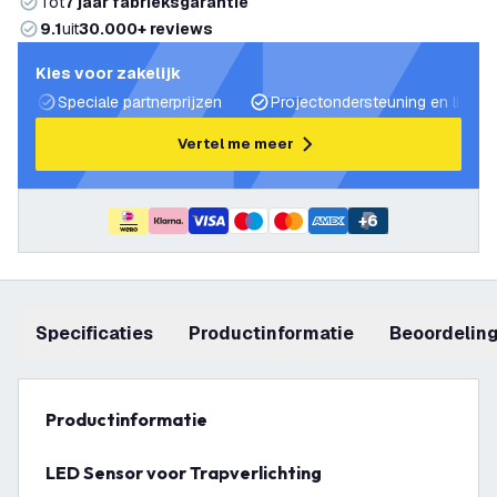
Tot
7 jaar fabrieksgarantie
9.1
uit
30.000+ reviews
Kies voor zakelijk
Speciale partnerprijzen
Projectondersteuning en lichtp
Vertel me meer
+
6
Specificaties
productinformatie
beoordelin
productinformatie
LED Sensor voor Trapverlichting