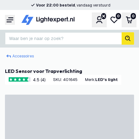
Voor 22:00 besteld
, vandaag verstuurd
0
0
Account
Mijn verlangl
Win
Menu
Waar ben je naar op zoek?
zoek
Accessoires
LED Sensor voor Trapverlichting
4.5 (4)
SKU
:
401645
Merk
:
LED's light
4.5 score sterren