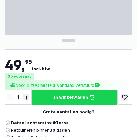
49
,
95
incl. btw
Op voorraad
Voor 22:00 besteld, vandaag verstuurd
-
+
in winkelwagen
Verminder hoeveelheid
Verhoog hoeveelheid
toevoeg
Grote aantallen nodig?
Betaal achteraf
met
Klarna
Retourneren binnen
30 dagen