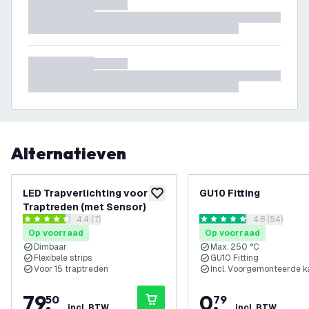
Alternatieven
LED Trapverlichting voor 15
GU10 Fitting
toevoegen aan verlanglijst
Traptreden (met Sensor)
reviews drawer openen
4.4 (7)
reviews draw
4.8 (54)
4.4 score sterren
4.8 score sterren
Op voorraad
Op voorraad
Dimbaar
Max. 250 °C
Flexibele strips
GU10 Fitting
Voor 15 traptreden
Incl. Voorgemonteerde k
79
,
0
,
50
79
incl. BTW
incl. BTW