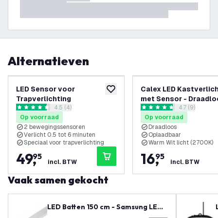
Alternatieven
LED Sensor voor
Calex LED Kastverlic
toevoegen aan verlanglijst
Trapverlichting
met Sensor - Draadlo
reviews drawer openen
4.5 (4)
reviews draw
4.7 (9)
2700K - Oplaadbaar
4.5 score sterren
4.7 score sterren
Op voorraad
Op voorraad
2 bewegingssensoren
Draadloos
Verlicht 0.5 tot 6 minuten
Oplaadbaar
Speciaal voor trapverlichting
Warm Wit licht (2700K)
49
,
16
,
95
95
incl. BTW
incl. BTW
Vaak samen gekocht
LED Batten 150 cm - Samsung LED
Chips - 40W - 140lm/W - 6500K - 5