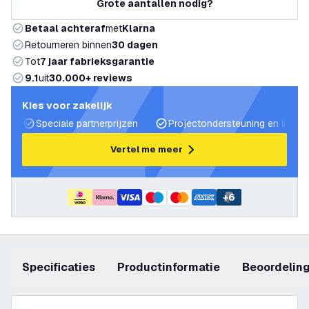
Grote aantallen nodig?
Betaal achteraf
met
Klarna
Retourneren binnen
30 dagen
Tot
7 jaar fabrieksgarantie
9.1
uit
30.000+ reviews
Kies voor zakelijk
Speciale partnerprijzen
Projectondersteuning en lichtp
Vertel me meer
+
6
Specificaties
productinformatie
beoordelin