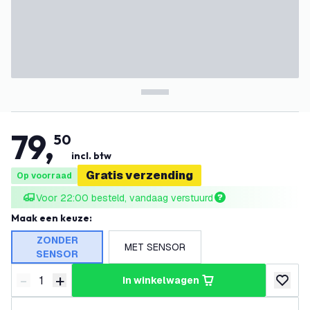
79
,
50
incl. btw
Gratis verzending
Op voorraad
Voor 22:00 besteld, vandaag verstuurd
Maak een keuze
:
ZONDER
MET SENSOR
SENSOR
-
+
in winkelwagen
Verminder hoeveelheid
Verhoog hoeveelheid
toevoeg