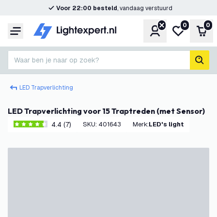
Voor 22:00 besteld
, vandaag verstuurd
0
0
Account
Mijn verlangl
Win
Menu
Waar ben je naar op zoek?
zoek
LED Trapverlichting
LED Trapverlichting voor 15 Traptreden (met Sensor)
4.4 (7)
SKU
:
401643
Merk
:
LED's light
4.4 score sterren