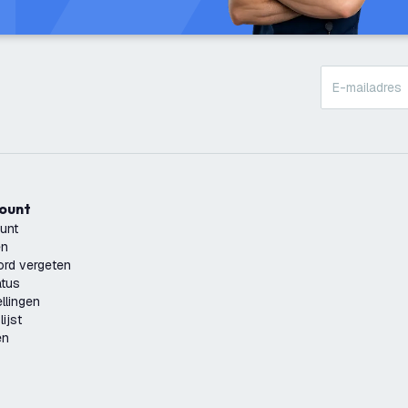
count
unt
en
rd vergeten
atus
llingen
ijst
en