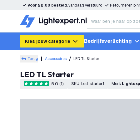
Voor 22:00 besteld
, vandaag verstuurd
Retourneren bi
Bedrijfsverlichting
Kies jouw categorie
Terug
Accessoires
LED TL Starter
LED TL Starter
5.0 (1)
SKU
:
Led-starter1
Merk
:
Lightex
5 score sterren