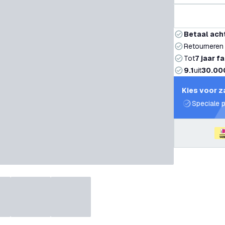
Betaal ach
Retourneren
Tot
7 jaar f
9.1
uit
30.00
Kies voor z
Speciale p