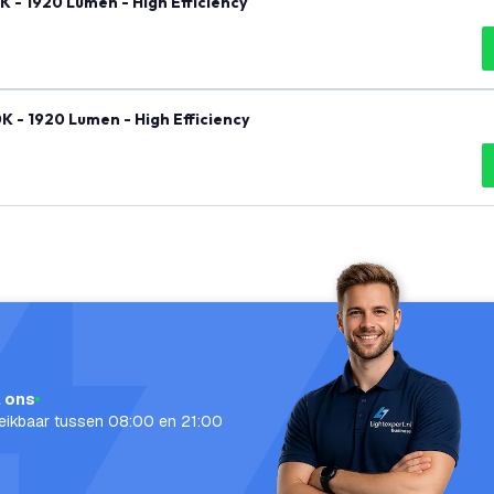
K - 1920 Lumen - High Efficiency
K - 1920 Lumen - High Efficiency
l ons
eikbaar tussen 08:00 en 21:00