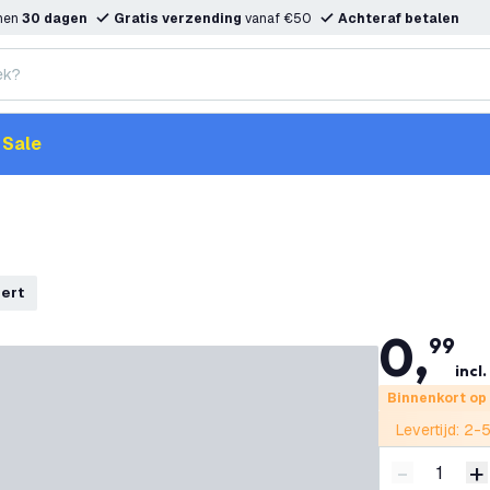
nnen
30 dagen
Gratis verzending
vanaf €50
Achteraf betalen
Sale
pert
0
,
99
incl.
Binnenkort op
Levertijd: 2
-
+
Verminder 
V