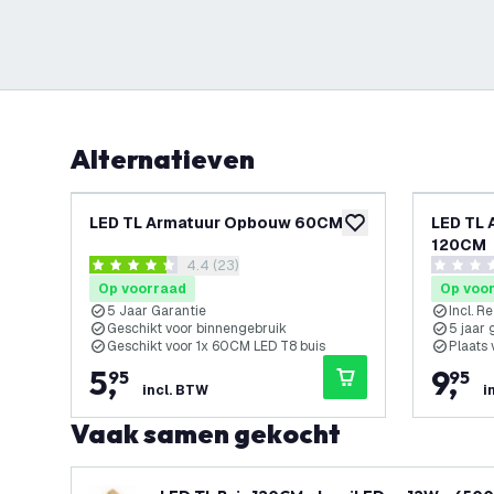
Alternatieven
LED TL Armatuur Opbouw 60CM
LED TL 
toevoegen aan verlan
120CM
reviews drawer openen
4.4 (23)
4.4 score sterren
0 score s
Op voorraad
Op voo
5 Jaar Garantie
Incl. R
Geschikt voor binnengebruik
5 jaar 
Geschikt voor 1x 60CM LED T8 buis
Plaats
5
,
9
,
95
95
incl. BTW
i
Vaak samen gekocht