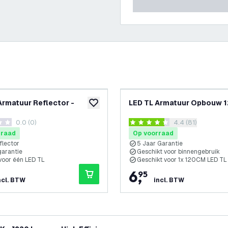
Armatuur Reflector -
LED TL Armatuur Opbouw 
glijst
toevoegen aan verlanglijst
0.0 (0)
reviews drawer 
4.4 (81)
terren
4.4 score sterren
rraad
Op voorraad
eflector
5 Jaar Garantie
garantie
Geschikt voor binnengebruik
 voor één LED TL
Geschikt voor 1x 120CM LED TL
6
,
95
ncl. BTW
incl. BTW