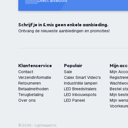
Direct antwoord
Schrijf je in & mis geen enkele aanbieding.
Ontvang de nieuwste aanbiedingen en promoties!
Klantenservice
Populair
Mijn ac
Contact
Sale
Mijn Acco
Verzendinformatie
Calex Smart Video's
Registrer
Retourneren
Industriële lampen
Wachtwoo
Betaalmethoden
LED Breedstralers
Bestel st
Terugbetaling
LED Inbouwspots
Mijn beste
Over ons
LED Paneel
Mijn wensl
Voorkeur
© 2026 - Lightexpert.nl