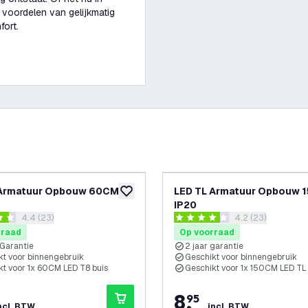
 voordelen van gelijkmatig
fort.
 Armatuur Opbouw 60CM
LED TL Armatuur Opbouw 
glijst
toevoegen aan verlanglijst
IP20
reviews drawer openen
4.4 (23)
reviews drawer 
4.2 (23)
 sterren
4.2 score sterren
rraad
Op voorraad
 Garantie
2 jaar garantie
kt voor binnengebruik
Geschikt voor binnengebruik
kt voor 1x 60CM LED T8 buis
Geschikt voor 1x 150CM LED TL
8
,
95
ncl. BTW
incl. BTW