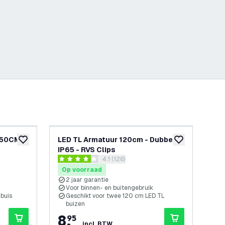
150CM -
LED TL Armatuur 120cm - Dubbel -
LED
toevoegen aan verlanglijst
toevoegen aan v
IP65 - RVS Clips
Kop
openen
reviews drawer openen
4.1 (126)
4.1 score sterren
4.4 
Op voorraad
Op
2 jaar garantie
K
Voor binnen- en buitengebruik
2
 buis
Geschikt voor twee 120 cm LED TL
G
buizen
8
,
9
95
incl. BTW