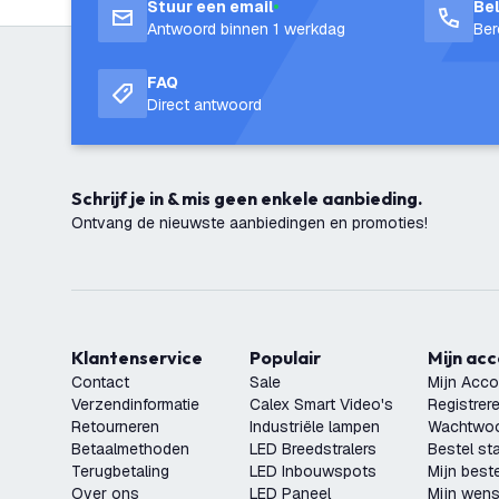
Stuur een email
Be
Antwoord binnen 1 werkdag
Ber
FAQ
Direct antwoord
Schrijf je in & mis geen enkele aanbieding.
Ontvang de nieuwste aanbiedingen en promoties!
Klantenservice
Populair
Mijn ac
Contact
Sale
Mijn Acco
Verzendinformatie
Calex Smart Video's
Registrer
Retourneren
Industriële lampen
Wachtwoo
Betaalmethoden
LED Breedstralers
Bestel st
Terugbetaling
LED Inbouwspots
Mijn beste
Over ons
LED Paneel
Mijn wensl