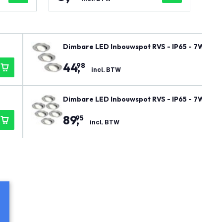
Dimbare LED Inbouwspot RVS - IP65 - 7W - CC
44
,
98
incl. BTW
Dimbare LED Inbouwspot RVS - IP65 - 7W - CC
89
,
95
incl. BTW