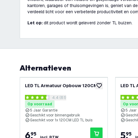
kantoren, garages of thuisomgevingen is, geniet van de
verdeeld licht voor een verbeterde productiviteit en com
Let op:
dit product wordt geleverd zonder TL buizen.
Alternatieven
LED TL Armatuur Opbouw 120CM
LED TL
toevoegen aan verlan
reviews drawer openen
4.4 (81)
4.4 score sterren
4.4 score
Op voorraad
Op voo
5 Jaar Garantie
5 Jaar
Geschikt voor binnengebruik
Geschi
Geschikt voor 1x 120CM LED TL buis
Geschi
6
,
5
,
95
95
incl. BTW
i