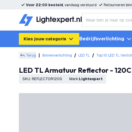
Voor 22:00 besteld
, vandaag verstuurd
Retourneren bi
Bedrijfsverlichting
Kies jouw categorie
Terug
Binnenverlichting
LED TL
Top 10 LED TL Verlic
LED TL Armatuur Reflector - 120
SKU
:
REFLECTOR120S
Merk
:
Lightexpert