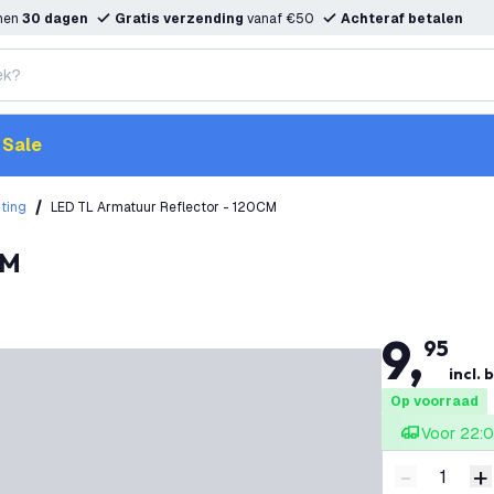
nnen
30 dagen
Gratis verzending
vanaf €50
Achteraf betalen
Sale
hting
LED TL Armatuur Reflector - 120CM
CM
9
,
95
incl. 
Op voorraad
Voor 22:0
-
+
Verminder 
V