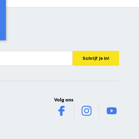
Schrijf je in!
Volg ons
facebook
instagram
youtube