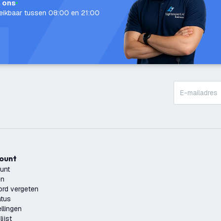
l ons
eikbaar tussen 08:00 en 21:00
count
unt
en
rd vergeten
atus
llingen
ijst