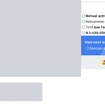
Betaal ach
Retourneren
Tot
7 jaar f
9.1
uit
30.00
Kies voor z
Speciale p