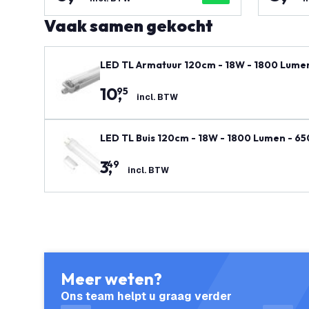
Vaak samen gekocht
LED TL Armatuur 120cm - 18W - 1800 Lumen -
10
,
95
incl. BTW
LED TL Buis 120cm - 18W - 1800 Lumen - 650
3
,
49
incl. BTW
Meer weten?
Ons team helpt u graag verder