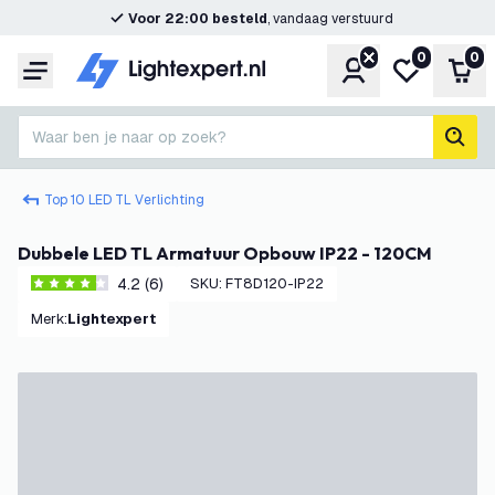
Voor 22:00 besteld
, vandaag verstuurd
0
0
Account
Mijn verlangl
Win
Menu
Waar ben je naar op zoek?
zoek
Top 10 LED TL Verlichting
Dubbele LED TL Armatuur Opbouw IP22 - 120CM
4.2 (6)
SKU
:
FT8D120-IP22
4.2 score sterren
Merk
:
Lightexpert