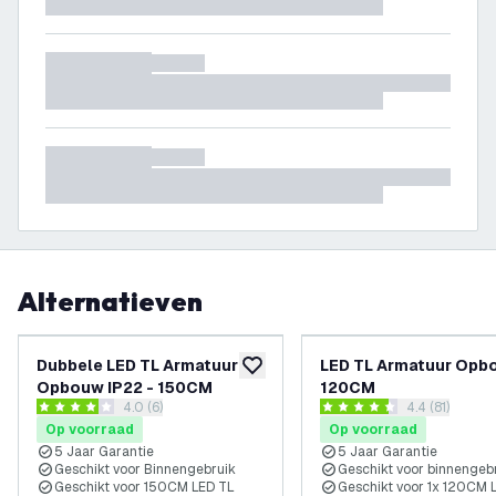
Alternatieven
Dubbele LED TL Armatuur
LED TL Armatuur Opb
toevoegen aan verlanglijst
Opbouw IP22 - 150CM
120CM
reviews drawer openen
4.0 (6)
reviews draw
4.4 (81)
4 score sterren
4.4 score sterren
Op voorraad
Op voorraad
5 Jaar Garantie
5 Jaar Garantie
Geschikt voor Binnengebruik
Geschikt voor binnengeb
Geschikt voor 150CM LED TL
Geschikt voor 1x 120CM 