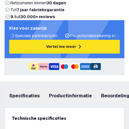
Retourneren binnen
30 dagen
Tot
7 jaar fabrieksgarantie
9.1
uit
30.000+ reviews
Kies voor zakelijk
Speciale partnerprijzen
Projectondersteuning en lichtp
Vertel me meer
+
6
Specificaties
productinformatie
beoordelin
Technische specificaties