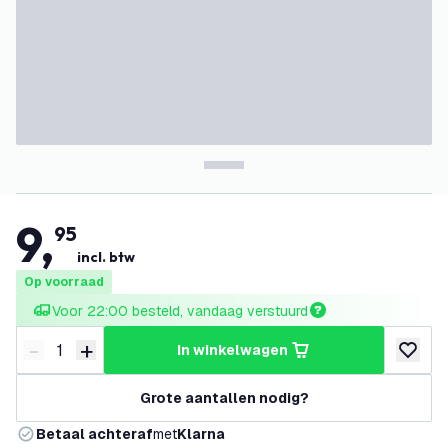
9
,
95
incl. btw
Op voorraad
Voor 22:00 besteld, vandaag verstuurd
-
+
in winkelwagen
Verminder hoeveelheid
Verhoog hoeveelheid
toevoeg
Grote aantallen nodig?
Betaal achteraf
met
Klarna