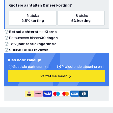
Grotere aantallen & meer korting?
6
stuks
18
stuks
2.5%
korting
5%
korting
Betaal achteraf
met
Klarna
Retourneren binnen
30 dagen
Tot
7 jaar fabrieksgarantie
9.1
uit
30.000+ reviews
Kies voor zakelijk
Speciale partnerprijzen
Projectondersteuning en lichtp
Vertel me meer
+
6