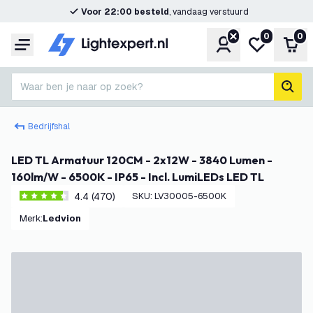
Voor 22:00 besteld
, vandaag verstuurd
0
0
Account
Mijn verlangl
Win
Menu
Waar ben je naar op zoek?
zoek
Bedrijfshal
LED TL Armatuur 120CM - 2x12W - 3840 Lumen -
160lm/W - 6500K - IP65 - Incl. LumiLEDs LED TL
4.4 (470)
SKU
:
LV30005-6500K
4.4 score sterren
Merk
:
Ledvion