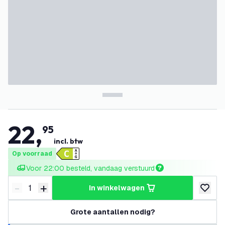
22
,
95
incl. btw
Op voorraad
Voor 22:00 besteld, vandaag verstuurd
-
+
in winkelwagen
Verminder hoeveelheid
Verhoog hoeveelheid
toevoeg
Grote aantallen nodig?