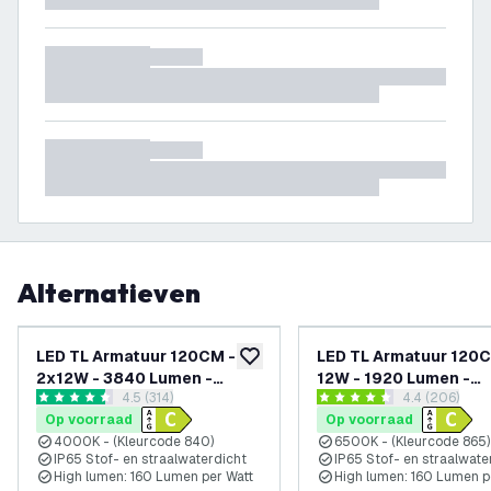
Alternatieven
LED TL Armatuur 120CM -
LED TL Armatuur 120C
toevoegen aan verlanglijst
2x12W - 3840 Lumen -
12W - 1920 Lumen -
reviews drawer openen
4.5 (314)
reviews dra
4.4 (206)
4000K - IP65 - Incl.
160lm/W - 6500K - IP
4.5 score sterren
4.4 score sterren
Op voorraad
Op voorraad
LumiLEDs LED TL
Incl. LumiLEDs LED TL
4000K - (Kleurcode 840)
6500K - (Kleurcode 865)
IP65 Stof- en straalwaterdicht
IP65 Stof- en straalwate
High lumen: 160 Lumen per Watt
High lumen: 160 Lumen p