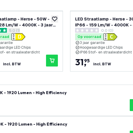
aatlamp - Herse - 50W -
LED Straatlamp - Herse - 3
glijst
toevoegen aan verlanglijst
128 Lm/W - 4000K - 3 jaar
IP66 - 159 Lm/W - 4000K - 
reviews drawer openen
5.0 (1)
0.0 (0)
e
garantie
terren
0 score sterren
rraad
Op voorraad
garantie
3 jaar garantie
ardige LED Chips
Hoogwaardige LED Chips
of- en straalwaterdicht
IP66 Stof- en straalwaterdicht
31
,
95
incl. BTW
incl. BTW
K - 1920 Lumen - High Efficiency
K - 1920 Lumen - High Efficiency