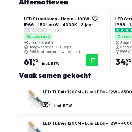
Alternatieven
LED Straatlamp - Herse - 100W -
LED Str
toevoegen aan verlan
IP66 - 150 Lm/W - 4000K - 3 jaar
IP66 - 
0.0 (0)
garantie
garanti
0 score sterren
5 score s
Op voorraad
Op voo
3 jaar garantie
3 jaar 
Hoogwaardige LED Chips
Hoogwa
IP66 Stof- en straalwaterdicht
IP66 St
61
,
34
,
95
95
incl. BTW
Vaak samen gekocht
LED TL Buis 120CM - LumiLEDs - 12W - 6500
3
,
95
incl. BTW
LED TL Buis 120CM - LumiLEDs - 12W - 4000