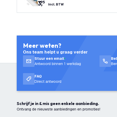
3
,
95
incl. BTW
Meer weten?
Ons team helpt u graag verder
Stuur een email
Be
Antwoord binnen 1 werkdag
Ber
FAQ
Direct antwoord
Schrijf je in & mis geen enkele aanbieding.
Ontvang de nieuwste aanbiedingen en promoties!