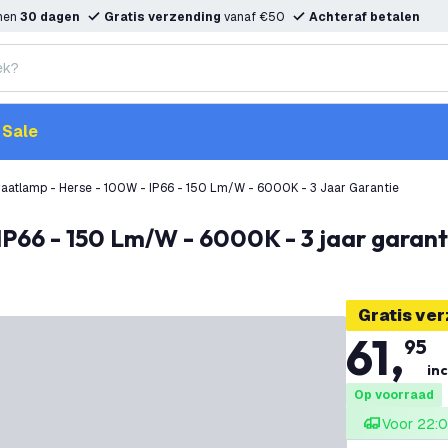
nnen
30 dagen
Gratis verzending
vanaf €50
Achteraf betalen
Sale
raatlamp - Herse - 100W - IP66 - 150 Lm/W - 6000K - 3 Jaar Garantie
IP66 - 150 Lm/W - 6000K - 3 jaar garant
Gratis ve
61
,
95
inc
Op voorraad
Voor 22:0