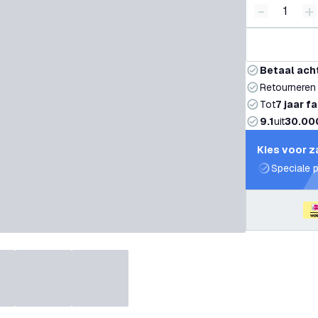
-
+
Verminder 
V
Betaal ach
Retourneren
Tot
7 jaar f
9.1
uit
30.00
Kies voor z
Speciale p