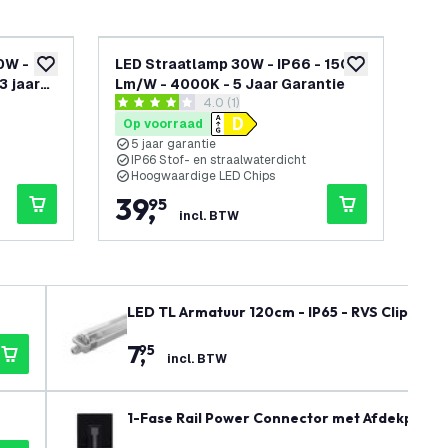
0W -
LED Straatlamp 30W - IP66 - 150
LED
toevoegen aan verlanglijst
toevoegen aan v
3 jaar
Lm/W - 4000K - 5 Jaar Garantie
Lm/
reviews drawer openen
4.0 (1)
4 score sterren
5 sc
Op voorraad
Op
5 jaar garantie
5
IP66 Stof- en straalwaterdicht
O
Hoogwaardige LED Chips
I
39
,
9
95
incl. BTW
LED TL Armatuur 120cm - IP65 - RVS Clips
7
,
95
incl. BTW
1-Fase Rail Power Connector met Afdekplaat 