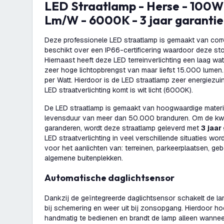
LED Straatlamp - Herse - 100W - IP66 - 150
Lm/W - 6000K - 3 jaar garantie
Deze professionele LED straatlamp is gemaakt van cor
beschikt over een IP66-certificering waardoor deze stof
Hiernaast heeft deze LED terreinverlichting een laag w
zeer hoge lichtopbrengst van maar liefst 15.000 lumen
per Watt. Hierdoor is de LED straatlamp zeer energiezuinig
LED straatverlichting komt is wit licht (6000K).
De LED straatlamp is gemaakt van hoogwaardige materi
levensduur van meer dan 50.000 branduren. Om de kwal
garanderen, wordt deze straatlamp geleverd met
3 jaar
LED straatverlichting in veel verschillende situaties wor
voor het aanlichten van: terreinen, parkeerplaatsen, g
algemene buitenplekken.
Automatische daglichtsensor
Dankzij de geïntegreerde daglichtsensor schakelt de la
bij schemering en weer uit bij zonsopgang. Hierdoor hoef
handmatig te bedienen en brandt de lamp alleen wanneer