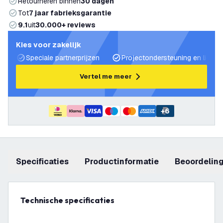
Retourneren binnen
30 dagen
Tot
7 jaar fabrieksgarantie
9.1
uit
30.000+ reviews
Kies voor zakelijk
Speciale partnerprijzen
Projectondersteuning en lichtp
Vertel me meer
+
6
Specificaties
productinformatie
beoordelin
Technische specificaties