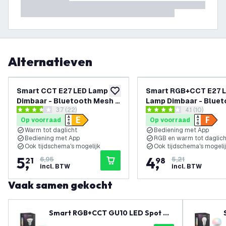
Alternatieven
-
25
%
Smart CCT E27 LED Lamp
Smart RGB+CCT E27 
toevoegen aan verlanglijst
Dimbaar - Bluetooth Mesh -
Lamp Dimbaar - Blue
reviews drawer openen
3.7 (22)
reviews draw
4.1 (10)
7W
Mesh - 9.4W
3.7 score sterren
4.1 score sterren
Op voorraad
Op voorraad
Warm tot daglicht
Bediening met App
Bediening met App
RGB en warm tot daglich
Ook tijdschema's mogelijk
Ook tijdschema's mogeli
5
,
4
,
21
6,95
98
5,21
incl. BTW
incl. BTW
Vaak samen gekocht
Smart RGB+CCT GU10 LED Spot Di
mbaar - Wifi - 4.9W