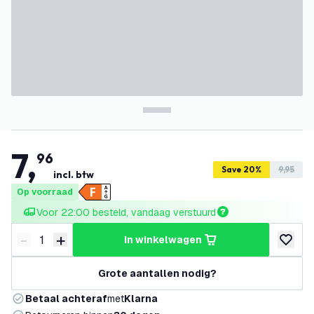
7
,
96
Save 20%
9,95
incl. btw
Op voorraad
Voor 22:00 besteld, vandaag verstuurd
-
+
in winkelwagen
Verminder hoeveelheid
Verhoog hoeveelheid
toevoeg
Grote aantallen nodig?
Betaal achteraf
met
Klarna