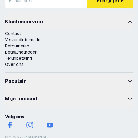
Schrijf je in!
Klantenservice
Contact
Verzendinformatie
Retourneren
Betaalmethoden
Terugbetaling
Over ons
Populair
Mijn account
Volg ons
facebook
instagram
youtube
© 2026 - Lightexpert.nl