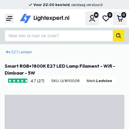
Voor 22:00 besteld
, vandaag verstuurd
0
0
Account
Mijn verlangl
Win
Menu
Waar ben je naar op zoek?
zoek
E27 Lampen
Smart RGB+1800K E27 LED Lamp Filament - Wifi -
Dimbaar - 5W
4.7 (27)
SKU
:
LVW10008
Merk
:
Ledvion
4.7 score sterren