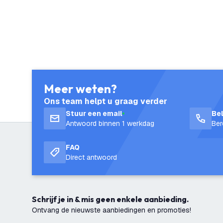
Meer weten?
Ons team helpt u graag verder
Stuur een email
Be
Antwoord binnen 1 werkdag
Ber
FAQ
Direct antwoord
Schrijf je in & mis geen enkele aanbieding.
Ontvang de nieuwste aanbiedingen en promoties!