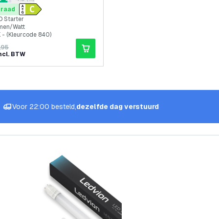
 sterren
rraad
ED Starter
men/Watt
- (Kleurcode 840)
,95
ncl. BTW
Voor 22:00 besteld,
dezelfde dag verstuurd