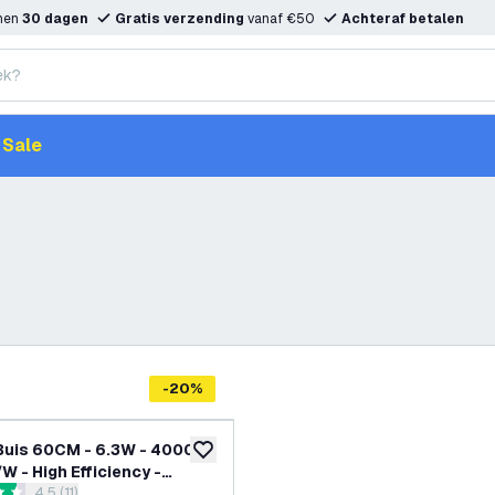
nnen
30 dagen
Gratis verzending
vanaf €50
Achteraf betalen
Sale
-
20
%
Buis 60CM - 6.3W - 4000K
toevoegen aan verlanglijst
W - High Efficiency -
reviews drawer openen
4.5 (11)
 Label C