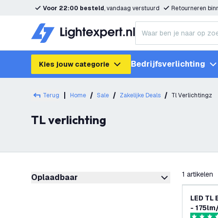
Voor 22:00 besteld
, vandaag verstuurd
Retourneren bi
Bedrijfsverlichting
Kies jouw categorie
Terug
Home
Sale
Zakelijke Deals
Tl Verlichtingz
TL verlichting
filteren
1
artikelen
Oplaadbaar
LED TL 
- 175lm/
Energie