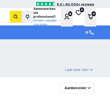
9.2 • 40.000+ reviews
4.6 score sterren
Samenwerken
0
Mijn verlanglijst
als
0
Account
Winkelwa
professional?
zoeken
Ontdek zakelijke
voordelen
klantenservic
Klantenservi
Laat meer zien
Aanbevolen