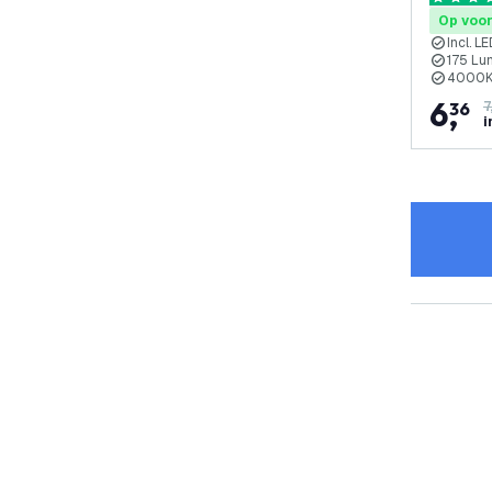
4.5 score
Op voo
Incl. L
175 Lu
4000K 
6
,
36
7
i