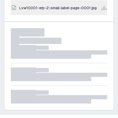
lvw10001-erp-2-small-label-page-0001.jpg