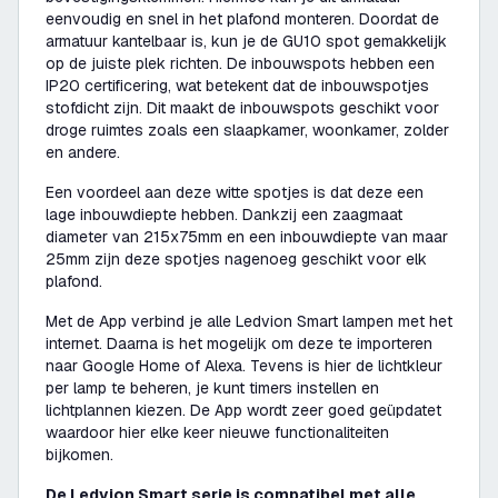
eenvoudig en snel in het plafond monteren. Doordat de
armatuur kantelbaar is, kun je de GU10 spot gemakkelijk
op de juiste plek richten. De inbouwspots hebben een
IP20 certificering, wat betekent dat de inbouwspotjes
stofdicht zijn. Dit maakt de inbouwspots geschikt voor
droge ruimtes zoals een slaapkamer, woonkamer, zolder
en andere.
Een voordeel aan deze witte spotjes is dat deze een
lage inbouwdiepte hebben. Dankzij een zaagmaat
diameter van 215x75mm en een inbouwdiepte van maar
25mm zijn deze spotjes nagenoeg geschikt voor elk
plafond.
Met de App verbind je alle Ledvion Smart lampen met het
internet. Daarna is het mogelijk om deze te importeren
naar Google Home of Alexa. Tevens is hier de lichtkleur
per lamp te beheren, je kunt timers instellen en
lichtplannen kiezen. De App wordt zeer goed geüpdatet
waardoor hier elke keer nieuwe functionaliteiten
bijkomen.
De Ledvion Smart serie is compatibel met alle