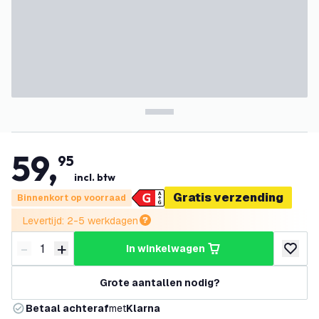
59
,
95
incl. btw
Gratis verzending
Binnenkort op voorraad
Levertijd: 2-5 werkdagen
-
+
in winkelwagen
Verminder hoeveelheid
Verhoog hoeveelheid
toevoeg
Grote aantallen nodig?
Betaal achteraf
met
Klarna