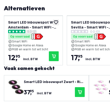
Alternatieven
Smart LED inbouwspot Wit -
Smart LED inbouwspot
toevoegen aan verlanglijst
Amsterdam - Smart WiFi -
Sevilla - Smart WiFi -
reviews drawer openen
5.0 (2)
0.0 (0)
Dimbaar - RGB+CCT
Dimbaar - RGB+CCT
5 score sterren
0 score sterren
Op voorraad
Op voorraad
Smart WiFi
Smart WiFi
Google Home en Alexa
Google Home en Alexa
RGB en warm tot wit licht
RGB en warm tot wit lich
12
,
17
,
95
95
incl. BTW
incl. BTW
Vaak samen gekocht
Smart LED inbouwspot Zwart - Rio
- Smart WiFi - Dimbaar - RGB+CCT
37
,
95
- 3 pack
incl. BTW