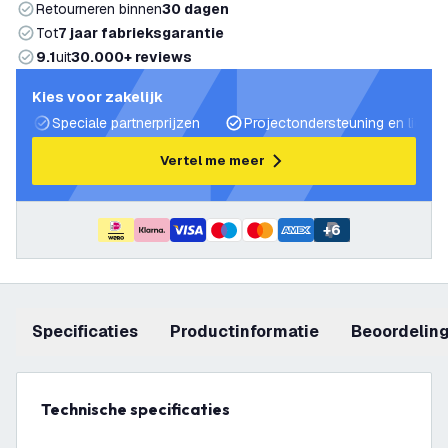
Retourneren binnen
30 dagen
Tot
7 jaar fabrieksgarantie
9.1
uit
30.000+ reviews
Kies voor zakelijk
Speciale partnerprijzen
Projectondersteuning en lichtp
Vertel me meer
+
6
Specificaties
productinformatie
beoordelin
Technische specificaties