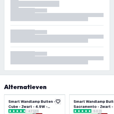
Alternatieven
Smart Wandlamp Buiten -
Smart Wandlamp Buit
toevoegen aan verlanglijst
Cube - Zwart - 4.9W -
Sacramento - Zwart -
reviews drawer openen
4.7 (23)
reviews draw
5.0 (1)
RGB+CCT
- RGB+CCT
4.7 score sterren
5 score sterren