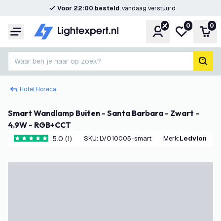
Voor 22:00 besteld
, vandaag verstuurd
0
0
Account
Mijn verlangl
Win
Menu
Waar ben je naar op zoek?
zoek
Hotel Horeca
Smart Wandlamp Buiten - Santa Barbara - Zwart -
4.9W - RGB+CCT
5.0 (1)
SKU
:
LVO10005-smart
Merk
:
Ledvion
5 score sterren