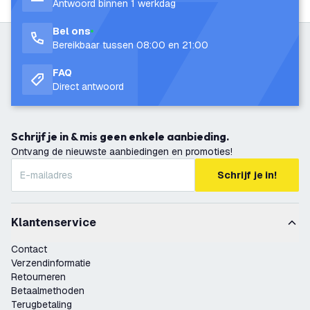
Antwoord binnen 1 werkdag
Bel ons
Bereikbaar tussen 08:00 en 21:00
FAQ
Direct antwoord
Schrijf je in & mis geen enkele aanbieding.
Ontvang de nieuwste aanbiedingen en promoties!
Schrijf je in!
Klantenservice
Contact
Verzendinformatie
Retourneren
Betaalmethoden
Terugbetaling