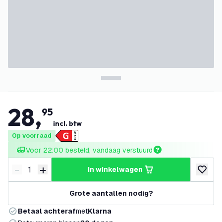
28
,
95
incl. btw
Op voorraad
Voor 22:00 besteld, vandaag verstuurd
-
+
in winkelwagen
Verminder hoeveelheid
Verhoog hoeveelheid
toevoeg
Grote aantallen nodig?
Betaal achteraf
met
Klarna