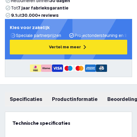
Retourneren binnen
30 dagen
Tot
7 jaar fabrieksgarantie
9.1
uit
30.000+ reviews
Kies voor zakelijk
Speciale partnerprijzen
Projectondersteuning en lichtp
Vertel me meer
+
6
Specificaties
productinformatie
beoordelin
Technische specificaties