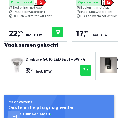
Op voorraad
Op voorraad
Bediening met App
Bediening met App
IP44: Spatwaterdicht
IP44: Spatwaterdicht
RGB en warm tot wit licht
RGB en warm tot wit lich
22
,
17
,
95
95
incl. BTW
incl. BTW
Vaak samen gekocht
Dimbare GU10 LED Spot - 3W - 400
0K - 345 Lumen - Full glass
3
,
95
incl. BTW
Meer weten?
Ons team helpt u graag verder
Stuur een email