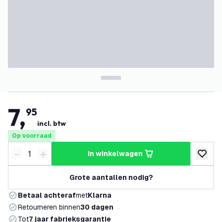
7
,
95
incl. btw
Op voorraad
-
+
in winkelwagen
Verminder hoeveelheid
Verhoog hoeveelheid
toevoeg
Grote aantallen nodig?
Betaal achteraf
met
Klarna
Retourneren binnen
30 dagen
Tot
7 jaar fabrieksgarantie