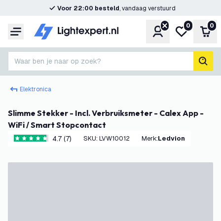
Voor 22:00 besteld
, vandaag verstuurd
0
0
Account
Mijn verlangl
Win
Menu
Waar ben je naar op zoek?
zoek
Elektronica
Slimme Stekker - Incl. Verbruiksmeter - Calex App -
WiFi / Smart Stopcontact
4.7 (7)
SKU
:
LVW10012
Merk
:
Ledvion
4.7 score sterren