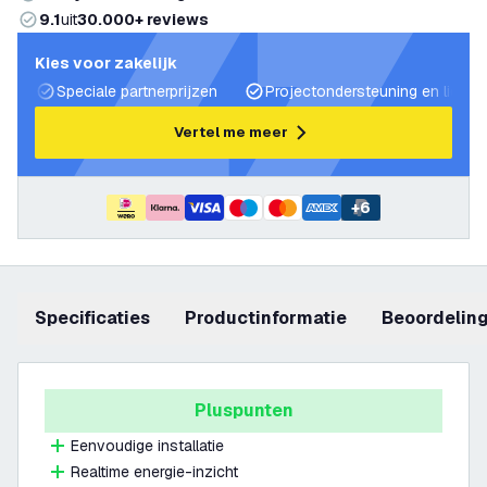
9.1
uit
30.000+ reviews
Kies voor zakelijk
Speciale partnerprijzen
Projectondersteuning en lichtp
Vertel me meer
+
6
Specificaties
productinformatie
beoordelin
Pluspunten
Eenvoudige installatie
Realtime energie-inzicht