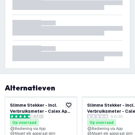
Alternatieven
Slimme Stekker - Incl.
Slimme Stekker - Incl.
toevoegen aan verlanglijst
Verbruiksmeter - Calex App
Verbruiksmeter - Cal
reviews drawer openen
4.7 (3)
0.0 (0)
- Zwart - WiFi / Smart
- Zwart - WiFi / Smart
4.7 score sterren
0 score sterren
Op voorraad
Op voorraad
Stopcontact
Stopcontact - 5 pack
Bediening via App
Bediening via App
Maakt elk apparaat slim
Maakt elk apparaat slim