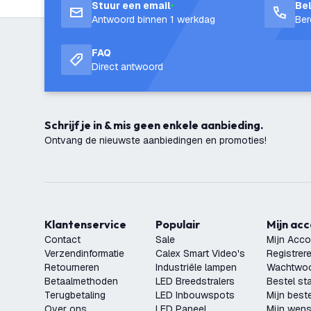
Stuur een email
Be
Antwoord binnen 1 werkdag
Ber
FAQ
Direct antwoord
Schrijf je in & mis geen enkele aanbieding.
Ontvang de nieuwste aanbiedingen en promoties!
Klantenservice
Populair
Mijn ac
Contact
Sale
Mijn Acco
Verzendinformatie
Calex Smart Video's
Registrer
Retourneren
Industriële lampen
Wachtwoo
Betaalmethoden
LED Breedstralers
Bestel st
Terugbetaling
LED Inbouwspots
Mijn beste
Over ons
LED Paneel
Mijn wensl