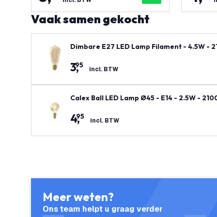
incl. BTW
i
Vaak samen gekocht
Dimbare E27 LED Lamp Filament - 4.5W - 
3
,
95
incl. BTW
Calex Ball LED Lamp Ø45 - E14 - 2.5W - 2100
4
,
95
incl. BTW
Meer weten?
Ons team helpt u graag verder