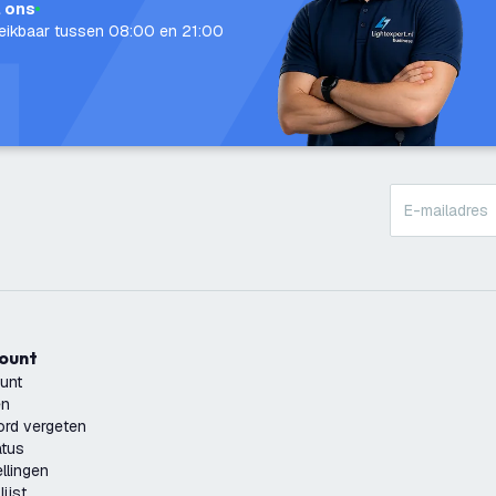
l ons
eikbaar tussen 08:00 en 21:00
count
unt
en
rd vergeten
atus
llingen
ijst