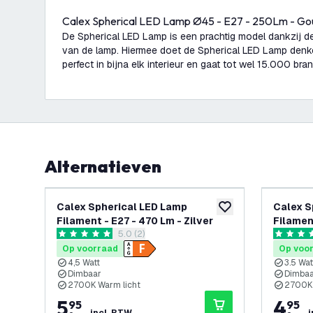
Calex Spherical LED Lamp Ø45 - E27 - 250Lm - Gou
De Spherical LED Lamp is een prachtig model dankzij de
van de lamp. Hiermee doet de Spherical LED Lamp denk
perfect in bijna elk interieur en gaat tot wel 15.000 br
Alternatieven
Calex Spherical LED Lamp
Calex S
toevoegen aan verlan
Filament - E27 - 470 Lm - Zilver
Filament
reviews drawer openen
5.0 (2)
5 score sterren
5 score s
Op voorraad
Op voo
4,5 Watt
3.5 Wat
Dimbaar
Dimba
2700K Warm licht
2700K 
5
,
4
,
95
95