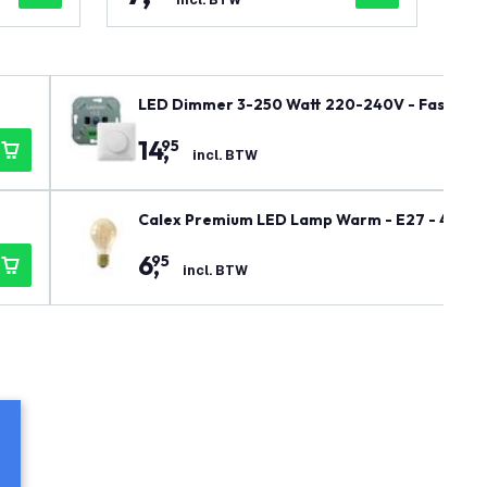
incl. BTW
LED Dimmer 3-250 Watt 220-240V - Fase Afsni
14
,
95
incl. BTW
Calex Premium LED Lamp Warm - E27 - 470 Lm
6
,
95
incl. BTW