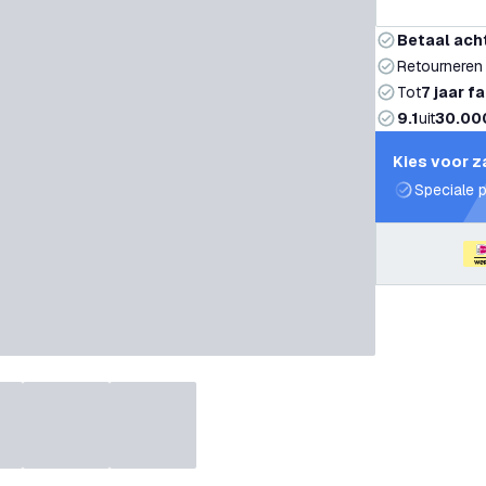
Betaal ach
Retourneren
Tot
7 jaar f
9.1
uit
30.00
Kies voor z
Speciale p