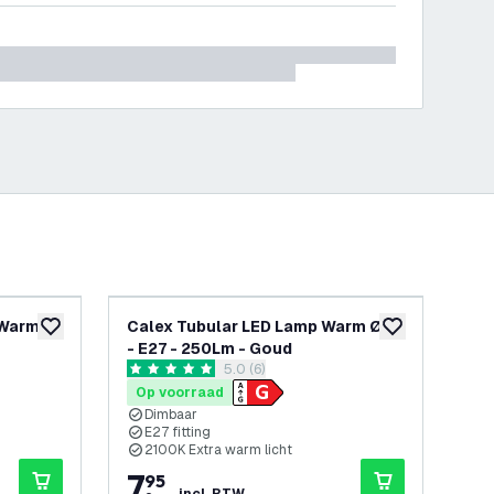
Warm -
Calex Tubular LED Lamp Warm Ø45
Ca
toevoegen aan verlanglijst
toevoegen aan v
- E27 - 250Lm - Goud
Ø45
openen
reviews drawer openen
5.0 (6)
5 score sterren
3.8 
Op voorraad
Op
Dimbaar
1
E27 fitting
D
2100K Extra warm licht
2
7
,
1
,
95
9