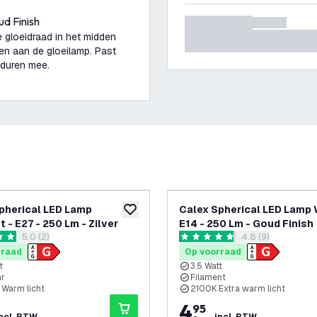
d Finish
 gloeidraad in het midden
en aan de gloeilamp. Past
anduren mee.
pherical LED Lamp
Calex Spherical LED Lamp 
glijst
toevoegen aan verlanglijst
 - E27 - 250 Lm - Zilver
E14 - 250 Lm - Goud Finish
reviews drawer openen
5.0 (2)
reviews drawer 
4.8 (9)
terren
4.8 score sterren
rraad
Op voorraad
t
3.5 Watt
ar
Filament
Warm licht
2100K Extra warm licht
4
,
95