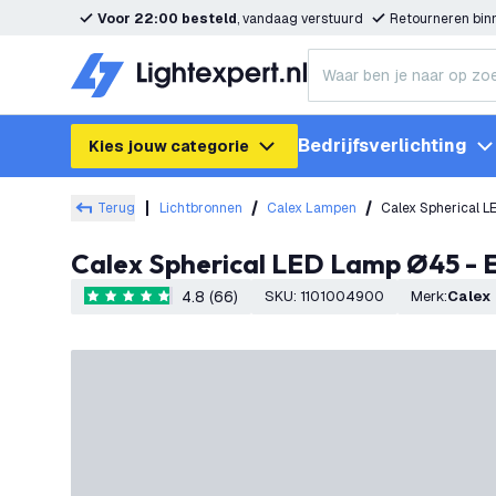
Voor 22:00 besteld
, vandaag verstuurd
Retourneren bi
Bedrijfsverlichting
Kies jouw categorie
Terug
Lichtbronnen
Calex Lampen
Calex Spherical 
Calex Spherical LED Lamp Ø45 - 
4.8 (66)
SKU
:
1101004900
Merk
:
Calex
4.8 score sterren