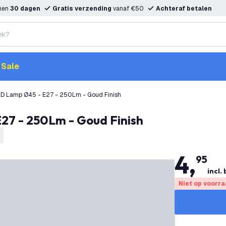
nnen
30 dagen
Gratis verzending
vanaf €50
Achteraf betalen
Sale
LED Lamp Ø45 - E27 - 250Lm - Goud Finish
E27 - 250Lm - Goud Finish
4
,
95
incl.
Niet op voorr