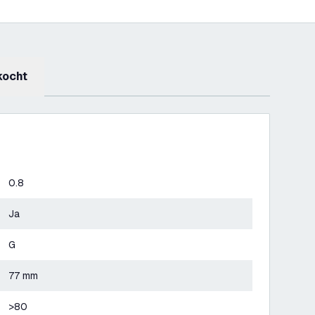
kocht
0.8
Ja
G
77 mm
>80