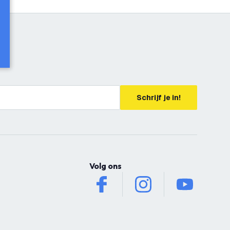
Schrijf je in!
Volg ons
facebook
instagram
youtube