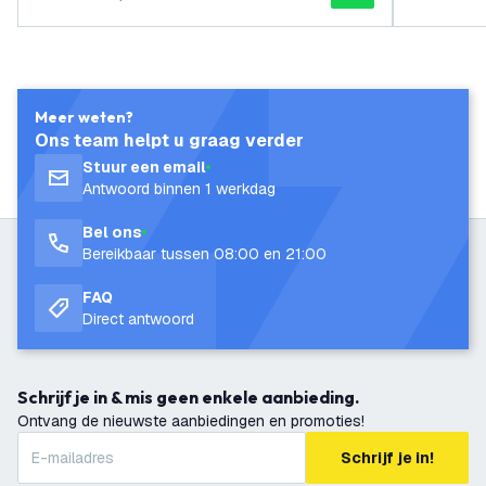
Meer weten?
Ons team helpt u graag verder
Stuur een email
Antwoord binnen 1 werkdag
Bel ons
Bereikbaar tussen 08:00 en 21:00
FAQ
Direct antwoord
Schrijf je in & mis geen enkele aanbieding.
Ontvang de nieuwste aanbiedingen en promoties!
Schrijf je in!