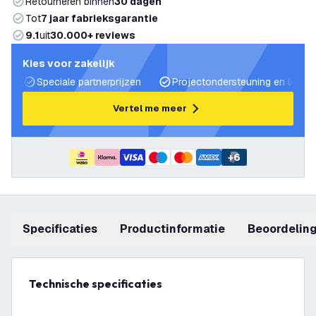
Retourneren binnen
30 dagen
Tot
7 jaar fabrieksgarantie
9.1
uit
30.000+ reviews
Kies voor zakelijk
Speciale partnerprijzen
Projectondersteuning en lichtp
Vertel me meer
+
6
Specificaties
productinformatie
beoordelin
Technische specificaties