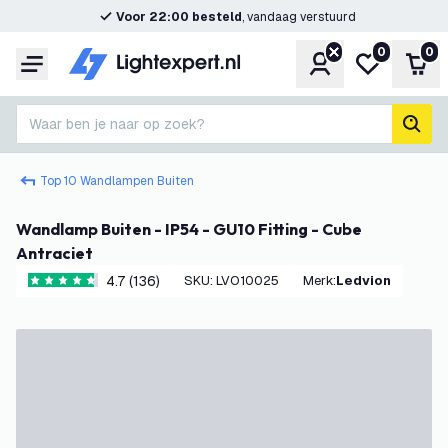
Voor 22:00 besteld
, vandaag verstuurd
0
0
Account
Mijn verlangl
Win
Menu
Waar ben je naar op zoek?
zoek
Top 10 Wandlampen Buiten
Wandlamp Buiten - IP54 - GU10 Fitting - Cube
Antraciet
4.7 (136)
SKU
:
LVO10025
Merk
:
Ledvion
4.7 score sterren