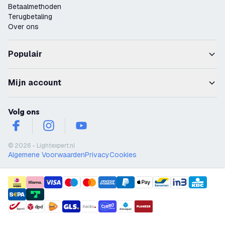
Betaalmethoden
Terugbetaling
Over ons
Populair
Mijn account
Volg ons
facebook
instagram
youtube
© 2026 - Lightexpert.nl
Algemene Voorwaarden
Privacy
Cookies
payment methods
shipment methods