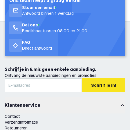
Ons team helpt u graag verder
Stuur een email
Antwoord binnen 1 werkdag
Bel ons
Bereikbaar tussen 08:00 en 21:00
FAQ
Direct antwoord
Schrijf je in & mis geen enkele aanbieding.
Ontvang de nieuwste aanbiedingen en promoties!
Schrijf je in!
Klantenservice
Contact
Verzendinformatie
Retourneren