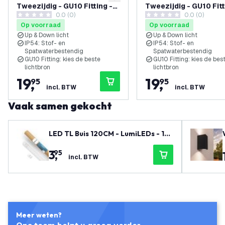
toevoegen aan verlanglijst
Tweezijdig - GU10 Fitting -
Tweezijdig - GU10 Fitt
0.0 (0)
0.0 (0)
IP54 - Antraciet
IP54 - Roest
0 score sterren
0 score sterren
Op voorraad
Op voorraad
Up & Down licht
Up & Down licht
IP54: Stof- en
IP54: Stof- en
Spatwaterbestendig
Spatwaterbestendig
GU10 Fitting: kies de beste
GU10 Fitting: kies de bes
lichtbron
lichtbron
19
,
19
,
95
95
incl. BTW
incl. BTW
Vaak samen gekocht
LED TL Buis 120CM - LumiLEDs - 12
W - 6500K - 1920 Lumen - High Effi
3
,
95
ciency
incl. BTW
Meer weten?