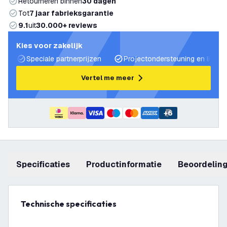
Retourneren binnen
30 dagen
Tot
7 jaar fabrieksgarantie
9.1
uit
30.000+ reviews
Kies voor zakelijk
Speciale partnerprijzen
Projectondersteuning en lichtp
Vertel me meer
+
6
Specificaties
productinformatie
beoordelin
Technische specificaties