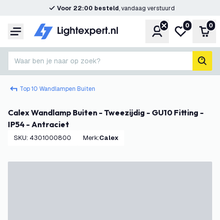
Voor 22:00 besteld
, vandaag verstuurd
0
0
Account
Mijn verlangl
Win
Menu
Waar ben je naar op zoek?
zoek
Top 10 Wandlampen Buiten
Calex Wandlamp Buiten - Tweezijdig - GU10 Fitting -
IP54 - Antraciet
SKU
:
4301000800
Merk
:
Calex