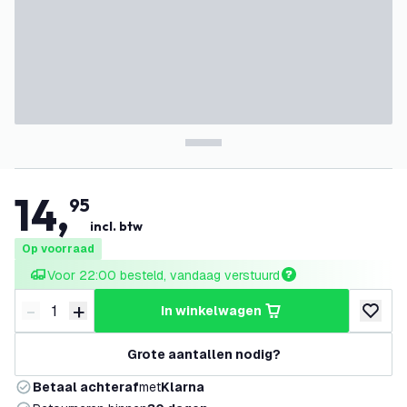
14
,
95
incl. btw
Op voorraad
Voor 22:00 besteld, vandaag verstuurd
-
+
in winkelwagen
Verminder hoeveelheid
Verhoog hoeveelheid
toevoeg
Grote aantallen nodig?
Betaal achteraf
met
Klarna