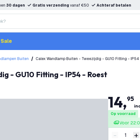
nnen
30 dagen
Gratis verzending
vanaf €50
Achteraf betalen
Sale
ndlampen Buiten
Calex Wandlamp Buiten - Tweezijdig - GU10 Fitting - IP54
g - GU10 Fitting - IP54 - Roest
14
,
95
inc
Op voorraad
Voor 22:0
-
+
Verminder 
V