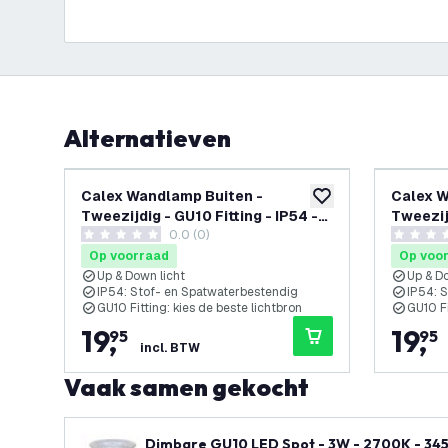
Alternatieven
Calex Wandlamp Buiten -
Calex W
toevoegen aan verlan
Tweezijdig - GU10 Fitting - IP54 -
Tweezijd
0.0 (0)
Roest
Antraci
0 score sterren
0 score s
Op voorraad
Op voo
Up & Down licht
Up & D
IP54: Stof- en Spatwaterbestendig
IP54: 
GU10 Fitting: kies de beste lichtbron
GU10 Fi
19
,
19
,
95
95
incl. BTW
Vaak samen gekocht
Dimbare GU10 LED Spot - 3W - 2700K - 345 