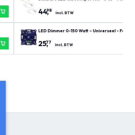
44
,
98
incl. BTW
LED Dimmer 0-150 Watt – Universeel - Fase Af
25
,
77
incl. BTW