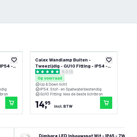
Calex Wandlamp Buiten -
Ca
toevoegen aan verlanglijst
toevoegen aan v
 IP54 -
Tweezijdig - GU10 Fitting - IP54 -
Fit
reviews drawer openen
5.0 (1)
Zwart
5 score sterren
0 sc
Op voorraad
Op
Up & Down licht
V
ndig
IP54: Stof- en Spatwaterbestendig
I
tbron
GU10 Fitting: kies de beste lichtbron
G
14
,
9
95
incl. BTW
Dimbare LED Inbouwspot Wit - IP65 - 7W - CC