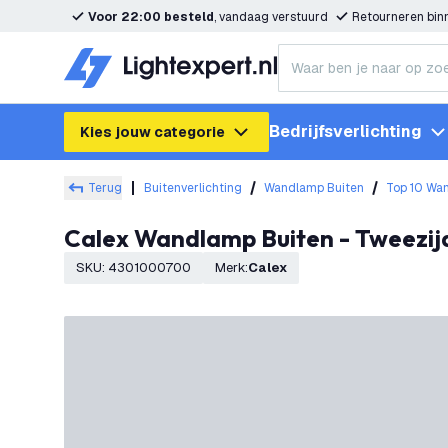
Voor 22:00 besteld
, vandaag verstuurd
Retourneren bi
Bedrijfsverlichting
Kies jouw categorie
Terug
Buitenverlichting
Wandlamp Buiten
Top 10 Wa
Calex Wandlamp Buiten - Tweezijdi
SKU
:
4301000700
Merk
:
Calex