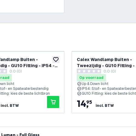
andlamp Buiten -
Calex Wandlamp Buiten -
glijst
toevoegen aan verlanglijst
ig - GU10 Fitting - IP54 -
Tweezijdig - GU10 Fitting -
0.0 (0)
0.0 (0)
et
Antraciet
terren
0 score sterren
rraad
Op voorraad
own licht
Up & Down licht
Stof- en Spatwaterbestendig
IP54: Stof- en Spatwaterbeste
tting: kies de beste lichtbron
GU10 Fitting: kies de beste lich
14
,
95
incl. BTW
incl. BTW
Lumen - Full Glass