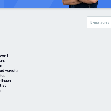
count
unt
en
rd vergeten
atus
llingen
ijst
en