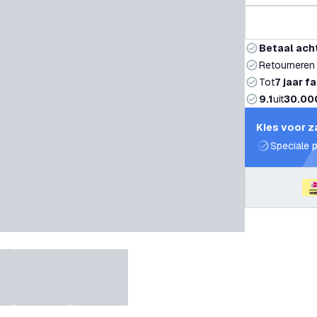
Betaal ach
Retourneren
Tot
7 jaar f
9.1
uit
30.00
Kies voor z
Speciale p