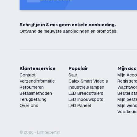
Schrijf je in & mis geen enkele aanbieding.
Ontvang de nieuwste aanbiedingen en promoties!
Klantenservice
Populair
Mijn ac
Contact
Sale
Mijn Acco
Verzendinformatie
Calex Smart Video's
Registrer
Retourneren
Industriële lampen
Wachtwoo
Betaalmethoden
LED Breedstralers
Bestel st
Terugbetaling
LED Inbouwspots
Mijn beste
Over ons
LED Paneel
Mijn wensl
Voorkeur
© 2026 - Lightexpert.nl