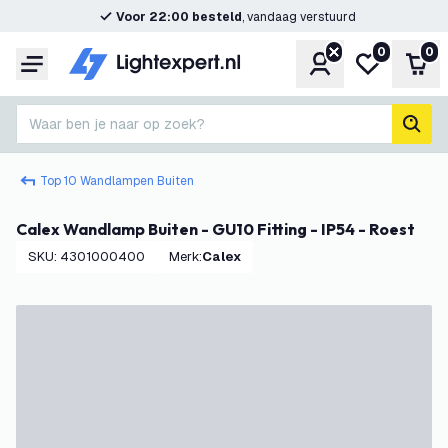
Voor 22:00 besteld
, vandaag verstuurd
0
0
Account
Mijn verlangl
Win
Menu
Waar ben je naar op zoek?
zoek
Top 10 Wandlampen Buiten
Calex Wandlamp Buiten - GU10 Fitting - IP54 - Roest
SKU
:
4301000400
Merk
:
Calex