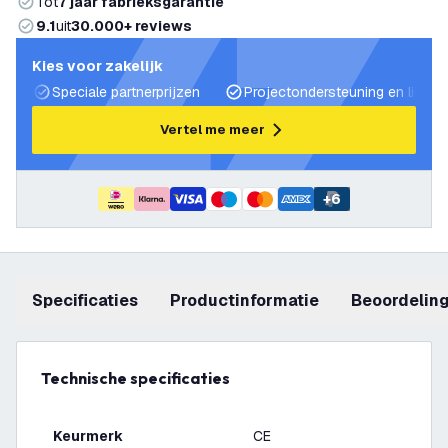
Tot
7 jaar fabrieksgarantie
9.1
uit
30.000+ reviews
Kies voor zakelijk
Speciale partnerprijzen
Projectondersteuning en lichtp
Vertel me meer
+
6
Specificaties
productinformatie
beoordelin
Technische specificaties
Keurmerk
CE