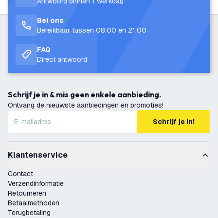
Antwoord binnen 1 werkdag
Bel ons
Bereikbaar tussen 08:00 en 21:00
FAQ
Direct antwoord
Schrijf je in & mis geen enkele aanbieding.
Ontvang de nieuwste aanbiedingen en promoties!
Schrijf je in!
Klantenservice
Contact
Verzendinformatie
Retourneren
Betaalmethoden
Terugbetaling