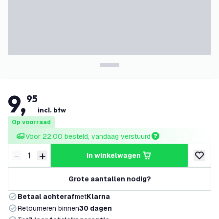
9
,
95
incl. btw
Op voorraad
Voor 22:00 besteld, vandaag verstuurd
-
+
in winkelwagen
Verminder hoeveelheid
Verhoog hoeveelheid
toevoeg
Grote aantallen nodig?
Betaal achteraf
met
Klarna
Retourneren binnen
30 dagen