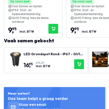
Op voorraad
Op voorraad
Voor binnen en buiten
Voor binnen en buiten
IP54: Stof- en
IP54: Stof- en
Spatwaterbestendig
Spatwaterbestendig
GU10 Fitting: kies de beste
GU10 Fitting: kies de bes
lichtbron
lichtbron
9
,
9
,
95
95
incl. BTW
incl. BTW
Vaak samen gekocht
LED Grondspot Rond - IP67 - GU10
- Zwart - 1M Kabel - Kantelbaar
24,21
16
,
95
incl. BTW
Meer weten?
Ons team helpt u graag verder
Stuur een email