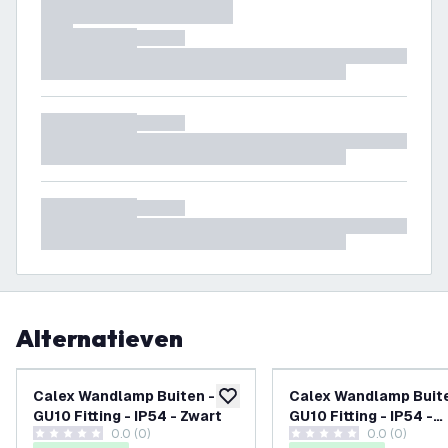
Alternatieven
Calex Wandlamp Buiten -
Calex Wandlamp Buite
toevoegen aan verlanglijst
GU10 Fitting - IP54 - Zwart
GU10 Fitting - IP54 -
0.0 (0)
0.0 (0)
Antraciet
0 score sterren
0 score sterren