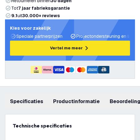
Retourneren binnen
30 dagen
Tot
7 jaar fabrieksgarantie
9.1
uit
30.000+ reviews
Kies voor zakelijk
Speciale partnerprijzen
Projectondersteuning en lichtp
Vertel me meer
+
6
Specificaties
productinformatie
beoordelin
Technische specificaties