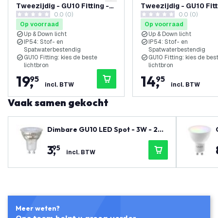
toevoegen aan verlanglijst
Tweezijdig - GU10 Fitting -
Tweezijdig - GU10 Fitt
0.0 (0)
0.0 (0)
IP54 - Roest
IP54 - Roest
0 score sterren
0 score sterren
Op voorraad
Op voorraad
Up & Down licht
Up & Down licht
IP54: Stof- en
IP54: Stof- en
Spatwaterbestendig
Spatwaterbestendig
GU10 Fitting: kies de beste
GU10 Fitting: kies de bes
lichtbron
lichtbron
19
,
14
,
95
95
incl. BTW
incl. BTW
Vaak samen gekocht
Dimbare GU10 LED Spot - 3W - 270
0K - 345 Lumen - Full Glass
3
,
95
incl. BTW
Meer weten?