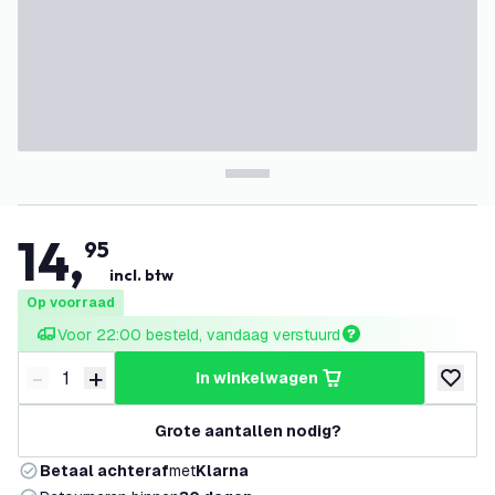
14
,
95
incl. btw
Op voorraad
Voor 22:00 besteld, vandaag verstuurd
-
+
in winkelwagen
Verminder hoeveelheid
Verhoog hoeveelheid
toevoeg
Grote aantallen nodig?
Betaal achteraf
met
Klarna