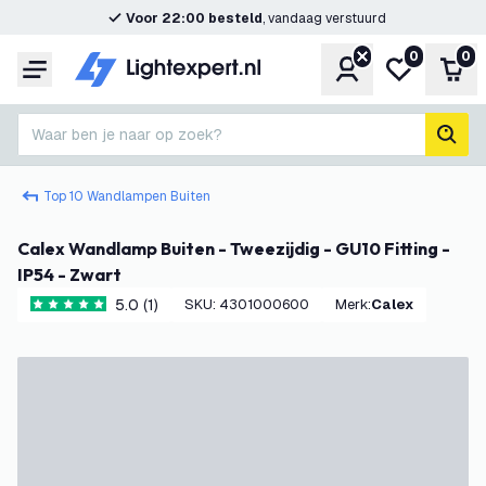
Voor 22:00 besteld
, vandaag verstuurd
0
0
Account
Mijn verlangl
Win
Menu
Waar ben je naar op zoek?
zoek
Top 10 Wandlampen Buiten
Calex Wandlamp Buiten - Tweezijdig - GU10 Fitting -
IP54 - Zwart
5.0 (1)
SKU
:
4301000600
Merk
:
Calex
5 score sterren