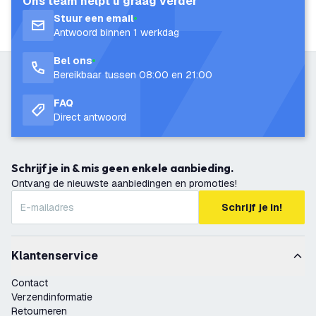
Ons team helpt u graag verder
Stuur een email
Antwoord binnen 1 werkdag
Bel ons
Bereikbaar tussen 08:00 en 21:00
FAQ
Direct antwoord
Schrijf je in & mis geen enkele aanbieding.
Ontvang de nieuwste aanbiedingen en promoties!
Schrijf je in!
Klantenservice
Contact
Verzendinformatie
Retourneren