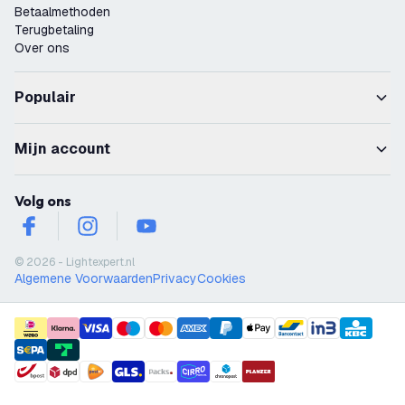
Betaalmethoden
Terugbetaling
Over ons
Populair
Mijn account
Volg ons
facebook
instagram
youtube
© 2026 - Lightexpert.nl
Algemene Voorwaarden
Privacy
Cookies
payment methods
shipment methods