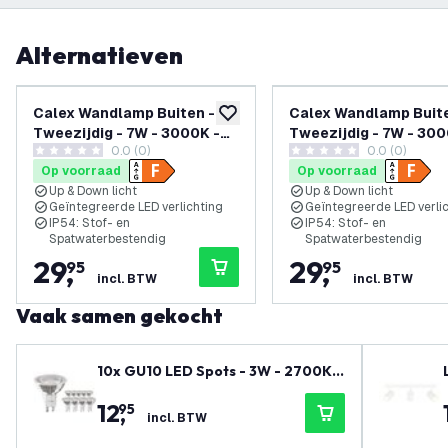
Alternatieven
Calex Wandlamp Buiten -
Calex Wandlamp Buite
toevoegen aan verlanglijst
Tweezijdig - 7W - 3000K -
Tweezijdig - 7W - 300
0.0 (0)
0.0 (0)
IP54 - Zwart
IP54 - Zwart
0 score sterren
0 score sterren
Op voorraad
Op voorraad
Up & Down licht
Up & Down licht
Geïntegreerde LED verlichting
Geïntegreerde LED verli
IP54: Stof- en
IP54: Stof- en
Spatwaterbestendig
Spatwaterbestendig
29
,
29
,
95
95
incl. BTW
incl. BTW
Vaak samen gekocht
10x GU10 LED Spots - 3W - 2700K -
Voordeelverpakking
12
,
95
incl. BTW