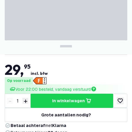
29
,
95
incl. btw
Op voorraad
Voor 22:00 besteld, vandaag verstuurd
-
+
in winkelwagen
Verminder hoeveelheid
Verhoog hoeveelheid
toevoeg
Grote aantallen nodig?
Betaal achteraf
met
Klarna