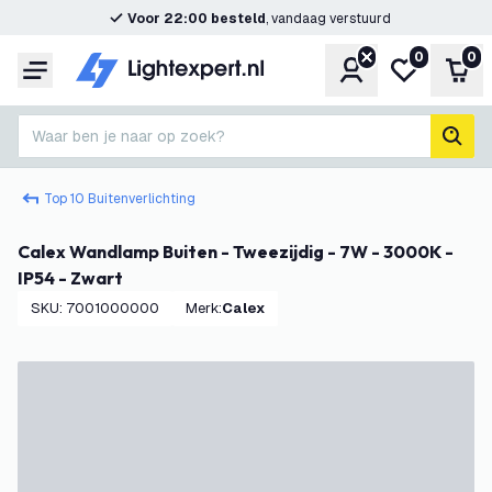
Voor 22:00 besteld
, vandaag verstuurd
0
0
Account
Mijn verlangl
Win
Menu
Waar ben je naar op zoek?
zoek
Top 10 Buitenverlichting
Calex Wandlamp Buiten - Tweezijdig - 7W - 3000K -
IP54 - Zwart
SKU
:
7001000000
Merk
:
Calex