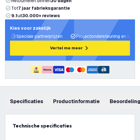
Retourneren binnen
30 dagen
Tot
7 jaar fabrieksgarantie
9.1
uit
30.000+ reviews
Kies voor zakelijk
Speciale partnerprijzen
Projectondersteuning en lichtp
Vertel me meer
+
6
Specificaties
productinformatie
beoordelin
Technische specificaties