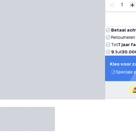
-
+
Verminder 
V
Betaal ach
Retourneren
Tot
7 jaar f
9.1
uit
30.00
Kies voor z
Speciale p