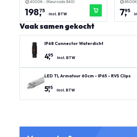
4000K - (Kleurcode 840)
6500K 
198
,
7
,
75
95
incl. BTW
i
Vaak samen gekocht
IP68 Connector Waterdicht
4
,
95
incl. BTW
LED TL Armatuur 60cm - IP65 - RVS Clips
5
,
95
incl. BTW