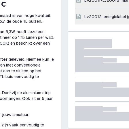
LV20011-LV20016_man
 C
aakt is van hoge kwaliteit.
lv20012-energielabel.j
o.v. de oude TL buizen.
an 6,3W, heeft deze een
t neer op 175 lumen per watt.
(6500K) en beschikt over een
rter
geleverd. Hiermee kun je
ren met conventionele
t aan te sluiten op het
 TL buis eenvoudig te
 Dankzij de aluminium strip
doorhangen. Ook zit er 5 jaar
r jouw armatuur.
 zijn vaak eenvoudig te