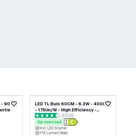
-
20
%
 - 900
LED TL Buis 60CM - 6.3W - 4000K
25x
toevoegen aan verlanglijst
toevoegen aan v
antie
- 175lm/W - High Efficiency -
650
penen
reviews drawer openen
4.5 (11)
Energie Label C
- H
4.5 score sterren
5 sc
Op voorraad
Op
Incl. LED Starter
I
175 Lumen/Watt
1