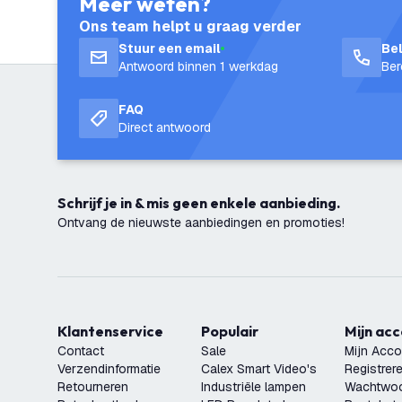
Meer weten?
Ons team helpt u graag verder
Stuur een email
Be
Antwoord binnen 1 werkdag
Ber
FAQ
Direct antwoord
Schrijf je in & mis geen enkele aanbieding.
Ontvang de nieuwste aanbiedingen en promoties!
Klantenservice
Populair
Mijn ac
Contact
Sale
Mijn Acco
Verzendinformatie
Calex Smart Video's
Registrer
Retourneren
Industriële lampen
Wachtwoo