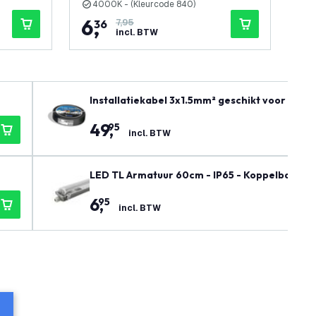
4000K - (Kleurcode 840)
6
6
,
3
36
7,95
incl. BTW
Installatiekabel 3x1.5mm² geschikt voor binn
49
,
95
incl. BTW
LED TL Armatuur 60cm - IP65 - Koppelbaar - R
6
,
95
incl. BTW