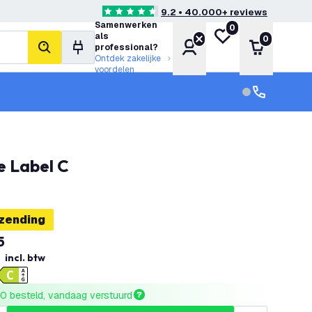
9.2 • 40.000+ reviews
4.6 score sterren
Samenwerken
0
Mijn verlanglijst
als
0
Account
Winkelwa
professional?
zoeken
Ontdek zakelijke
voordelen
klantenservic
Klantenservi
e Label C
rzending
5
incl. btw
0 besteld, vandaag verstuurd