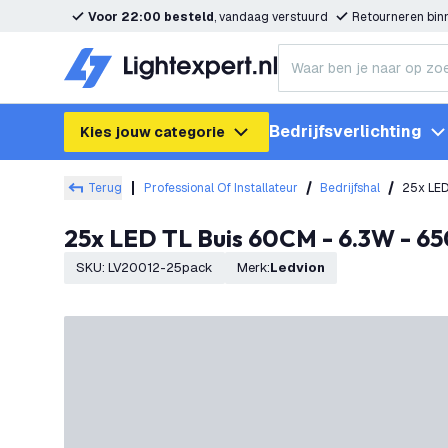
Voor 22:00 besteld
, vandaag verstuurd
Retourneren bi
Bedrijfsverlichting
Kies jouw categorie
Terug
Professional Of Installateur
Bedrijfshal
25x LED
25x LED TL Buis 60CM - 6.3W - 65
SKU
:
LV20012-25pack
Merk
:
Ledvion