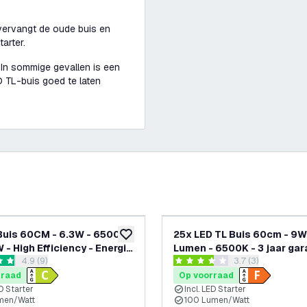
 vervangt de oude buis en
arter.
 In sommige gevallen is een
D TL-buis goed te laten
Buis 60CM - 6.3W - 6500K -
25x LED TL Buis 60cm - 9W
glijst
toevoegen aan verlanglijst
 - High Efficiency - Energie
Lumen - 6500K - 3 jaar gar
reviews drawer openen
4.9 (9)
reviews drawer o
3.7 (3)
 sterren
3.7 score sterren
rraad
Op voorraad
ED Starter
Incl. LED Starter
men/Watt
100 Lumen/Watt