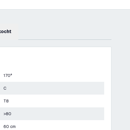
kocht
170°
C
T8
>80
60 cm