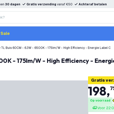
nnen
30 dagen
Gratis verzending
vanaf €50
Achteraf betalen
Sale
 TL Buis 60CM - 6.3W - 6500K - 175lm/W - High Efficiency - Energie Label C
00K - 175lm/W - High Efficiency - Energi
Gratis ve
198
,
7
Op voorraad
Voor 22:0