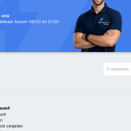
l ons
eikbaar tussen 08:00 en 21:00
count
unt
en
rd vergeten