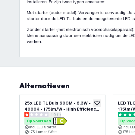
installeren. Er zijn twee typen armaturen:
Met starter (ouder model): Vervangen is eenvoudig. Je
starter door de LED TL-buis en de meegeleverde LED-st
Zonder starter (met elektronisch voorschakelapparaat):
kleine aanpassing door een elektricien nodig om de LE
werken.
Alternatieven
25x LED TL Buis 60CM - 6.3W -
LED TL 
toevoegen aan verlan
4000K - 175lm/W - High Efficiency
175lm/W
reviews drawer openen
1.0 (1)
- Energie Label C
Label C
1 score sterren
4.9 score
Op voorraad
Op voo
Incl. LED Starter
Incl. L
175 Lumen/Watt
175 Lu