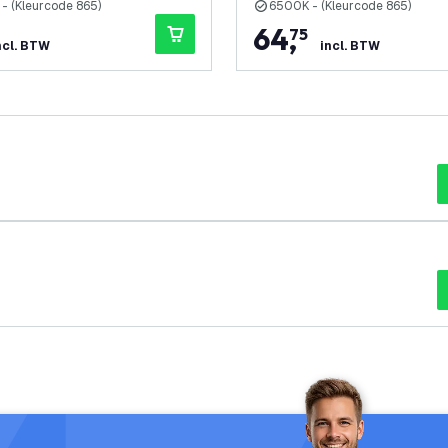
- (Kleurcode 865)
6500K - (Kleurcode 865)
64
,
75
ncl. BTW
incl. BTW