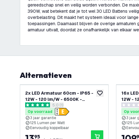
gereedschap snel en veilig worden verbonden. De maxi
390W, wat betekent dat je tot wel 30 LED Battens veil
overbelasting. Dit maakt het systeem ideaal voor lange 
toepassingen. Daarnaast blijven de overige armaturen
armatuur uitvalt, doordat ze onafhankelijk van elkaar we
Alternatieven
2x LED Armatuur 60cm - IP65 -
16x LED
toevoegen aan verlan
12W - 120 lm/W - 6500K -
12W - 1
reviews drawer openen
5.0 (1)
Koppelbaar - 3 Jaar Garantie
Koppelb
5 score sterren
0 score s
Op voorraad
Op voo
3 jaar garantie
3 jaar 
125 Lumen per Watt
125 Lu
Eenvoudig koppelbaar
Eenvou
13
,
109
,
95