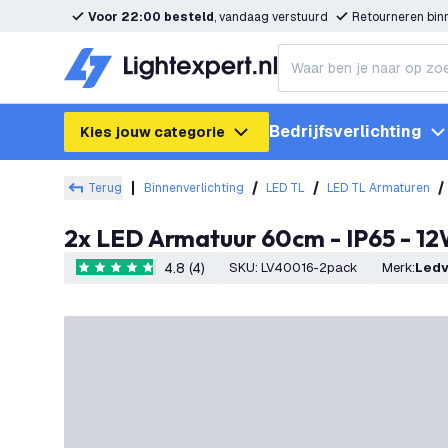
Voor 22:00 besteld
, vandaag verstuurd
Retourneren bi
Bedrijfsverlichting
Kies jouw categorie
Terug
Binnenverlichting
LED TL
LED TL Armaturen
2x LED Armatuur 60cm - IP65 - 1
4.8 (4)
SKU
:
LV40016-2pack
Merk
:
Led
4.8 score sterren