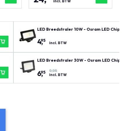
incl. BTW
LED Breedstraler 10W - Osram LED Chips - 1
4
,
95
incl. BTW
LED Breedstraler 30W - Osram LED Chips - 
9,95
6
,
95
incl. BTW