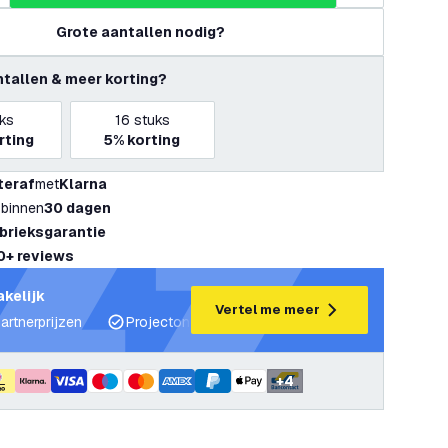
Grote aantallen nodig?
ntallen & meer korting?
ks
16
stuks
rting
5%
korting
teraf
met
Klarna
 binnen
30 dagen
abrieksgarantie
0+ reviews
akelijk
Vertel me meer
artnerprijzen
Projectondersteuning en lichtplannen
Desku
+
4