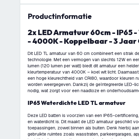
productinformatie
2x LED Armatuur 60cm - IP65 - 12W - 120 lm/W
- 4000K - Koppelbaar - 3 Jaar
Dit LED TL armatuur van 60 cm combineert een strak de
technologie. Met een vermogen van slechts 12W en ee
lumen (120 lumen per watt) biedt dit armatuur een helder
kleurtemperatuur van 4000K – koel wit licht. Daarnaast
een hoge kleurechtheid van CRI80, waardoor kleuren 
worden weergegeven. Dankzij de geïntegreerde LED-lich
nodig, wat zorgt voor een naadloze en onderhoudsarm
IP65 Waterdichte LED TL armatuur
Deze LED batten is voorzien van een IP65-certificering,
en waterdicht is. Dit maakt de LED armatuur geschikt v
toepassingen, zowel binnen als buiten. Denk hierbij aan
gebruikte ruimtes zoals wasstraten, parkeergarages, 