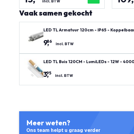
incl. BTW
Vaak samen gekocht
LED TL Armatuur 120cm - IP65 - Koppelbaar
9
,
86
incl. BTW
LED TL Buis 120CM - LumiLEDs - 12W - 4000
3
,
95
incl. BTW
Meer weten?
Ons team helpt u graag verder