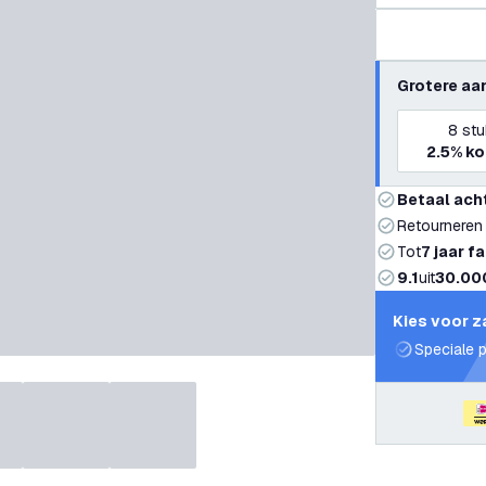
Grotere aa
8
stu
2.5%
ko
Betaal ach
Retourneren
Tot
7 jaar f
9.1
uit
30.00
Kies voor z
Speciale p