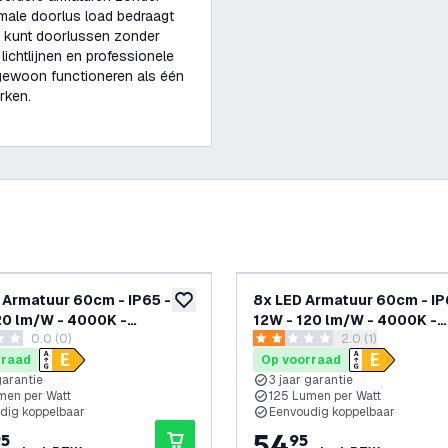
male doorlus load bedraagt
ig kunt doorlussen zonder
lichtlijnen en professionele
 gewoon functioneren als één
rken.
 Armatuur 60cm - IP65 -
8x LED Armatuur 60cm - IP
glijst
toevoegen aan verlanglijst
20 lm/W - 4000K -
12W - 120 lm/W - 4000K -
0.0 (0)
reviews drawer o
2.0 (1)
aar - 3 Jaar Garantie
Koppelbaar - 3 Jaar Garant
terren
2 score sterren
rraad
Op voorraad
garantie
3 jaar garantie
men per Watt
125 Lumen per Watt
dig koppelbaar
Eenvoudig koppelbaar
54
,
95
95