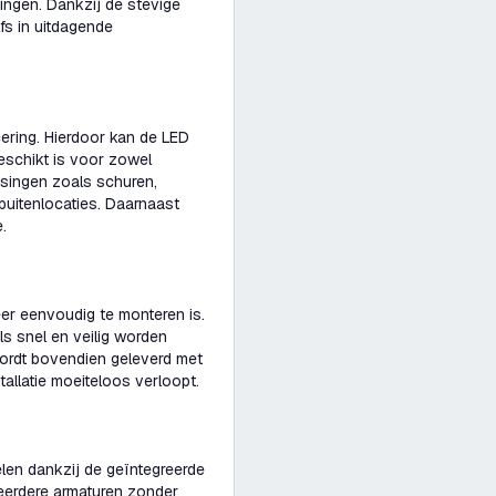
ingen. Dankzij de stevige
lfs in uitdagende
cering. Hierdoor kan de LED
eschikt is voor zowel
assingen zoals schuren,
buitenlocaties. Daarnaast
.
eer eenvoudig te monteren is.
s snel en veilig worden
ordt bovendien geleverd met
allatie moeiteloos verloopt.
len dankzij de geïntegreerde
eerdere armaturen zonder