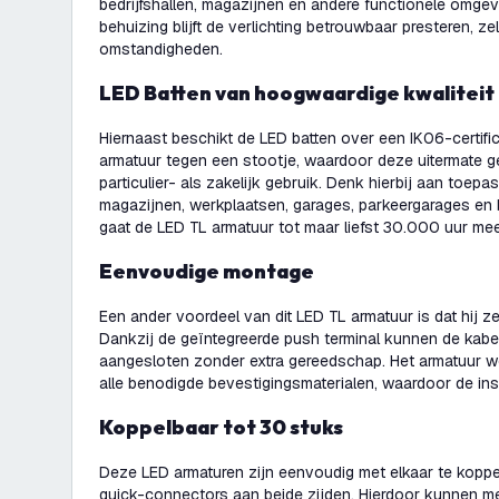
bedrijfshallen, magazijnen en andere functionele omgev
behuizing blijft de verlichting betrouwbaar presteren, ze
omstandigheden.
LED Batten van hoogwaardige kwaliteit
Hiernaast beschikt de LED batten over een IK06-certifi
armatuur tegen een stootje, waardoor deze uitermate g
particulier- als zakelijk gebruik. Denk hierbij aan toep
magazijnen, werkplaatsen, garages, parkeergarages en 
gaat de LED TL armatuur tot maar liefst 30.000 uur mee
Eenvoudige montage
Een ander voordeel van dit LED TL armatuur is dat hij z
Dankzij de geïntegreerde push terminal kunnen de kabel
aangesloten zonder extra gereedschap. Het armatuur w
alle benodigde bevestigingsmaterialen, waardoor de inst
Koppelbaar tot 30 stuks
Deze LED armaturen zijn eenvoudig met elkaar te koppe
quick-connectors aan beide zijden. Hierdoor kunnen m