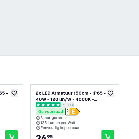
65 -
2x LED Armatuur 150cm - IP65 -
LED
toevoegen aan verlanglijst
toevoegen aan v
40W - 120 lm/W - 4000K -
120
penen
reviews drawer openen
5.0 (1)
ie
Koppelbaar - 3 Jaar Garantie
Ja
5 score sterren
5 sc
Op voorraad
Op
3 jaar garantie
3
125 Lumen per Watt
1
Eenvoudig koppelbaar
E
24
,
7
95