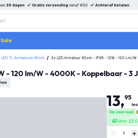
nnen
30 dagen
Gratis verzending
vanaf €50
Achteraf betalen
Sale
LED TL Armaturen 60cm
2x LED Armatuur 60cm - IP65 - 12W - 120 Lm/W -
2W - 120 lm/W - 4000K - Koppelbaar - 3 
vion
13
,
95
inc
Op voorraad
Voor 22:0
-
+
Verminder 
V