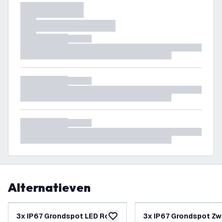
Alternatieven
-
30
%
3x IP67 Grondspot LED Rond
3x IP67 Grondspot Zw
toevoegen aan verlanglijst