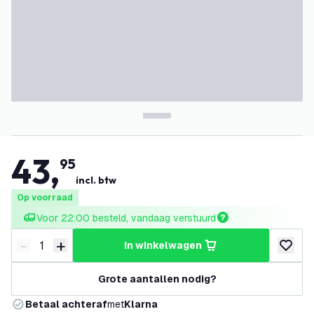
43
,
95
incl. btw
Op voorraad
Voor 22:00 besteld, vandaag verstuurd
-
+
in winkelwagen
Verminder hoeveelheid
Verhoog hoeveelheid
toevoeg
Grote aantallen nodig?
Betaal achteraf
met
Klarna