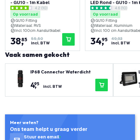
- GU10 - 1m Kabel
LED Rond - GU10 - 1m
reviews drawer openen
4.2 (10)
reviews draw
4.6 (10)
4.2 score sterren
4.6 score sterren
Op voorraad
Op voorraad
GU10 Fitting
GU10 Fitting
Materiaal: RVS
Materiaal: Aluminium
Incl. 100cm Aansluitkabel
Incl. 100 cm Aansluitkabe
38
,
34
,
85
55,50
95
49,93
incl. BTW
incl. BTW
Vaak samen gekocht
IP68 Connector Waterdicht
4
,
95
incl. BTW
Meer weten?
Ons team helpt u graag verder
Stuur een email