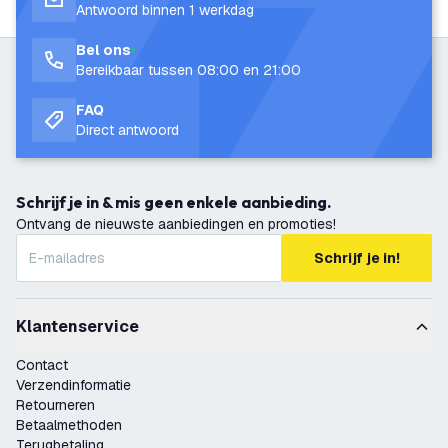
Antwoord binnen 1 werkdag
Bel ons
Bereikbaar tussen 08:00 en 21:00
FAQ
Direct antwoord
Schrijf je in & mis geen enkele aanbieding.
Ontvang de nieuwste aanbiedingen en promoties!
Schrijf je in!
Klantenservice
Contact
Verzendinformatie
Retourneren
Betaalmethoden
Terugbetaling