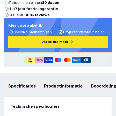
Retourneren binnen
30 dagen
Tot
7 jaar fabrieksgarantie
9.1
uit
30.000+ reviews
Kies voor zakelijk
Speciale partnerprijzen
Projectondersteuning en lichtp
Vertel me meer
+
6
Specificaties
productinformatie
beoordelin
Technische specificaties