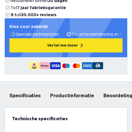
Retourneren binnen
30 dagen
Tot
7 jaar fabrieksgarantie
9.1
uit
30.000+ reviews
Kies voor zakelijk
Speciale partnerprijzen
Projectondersteuning en lichtp
Vertel me meer
+
6
Specificaties
productinformatie
beoordelin
Technische specificaties