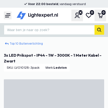
Voor 22:00 besteld
, vandaag verstuurd
0
0
Account
Mijn verlangl
Win
Menu
Waar ben je naar op zoek?
zoek
Top 10 Buitenverlichting
3x LED Prikspot - IP44 - 1W - 3000K - 1 Meter Kabel -
Zwart
SKU
:
LVO10128-3pack
Merk
:
Ledvion