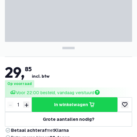
29
,
85
incl. btw
Op voorraad
Voor 22:00 besteld, vandaag verstuurd
-
+
in winkelwagen
Verminder hoeveelheid
Verhoog hoeveelheid
toevoeg
Grote aantallen nodig?
Betaal achteraf
met
Klarna