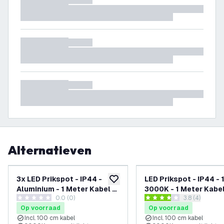
Alternatieven
3x LED Prikspot - IP44 -
LED Prikspot - IP44 - 
toevoegen aan verlanglijst
Aluminium - 1 Meter Kabel -
3000K - 1 Meter Kabel
0.0 (0)
reviews draw
3.8 (4)
GU10 Fitting - Antraciet
Zwart
0 score sterren
3.8 score sterren
Op voorraad
Op voorraad
Incl. 100 cm kabel
Incl. 100 cm kabel