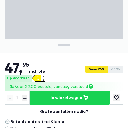
47
,
95
Save 25%
63,95
incl. btw
Op voorraad
Voor 22:00 besteld, vandaag verstuurd
-
+
in winkelwagen
Verminder hoeveelheid
Verhoog hoeveelheid
toevoeg
Grote aantallen nodig?
Betaal achteraf
met
Klarna