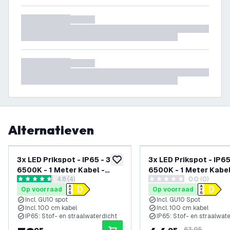
Alternatieven
3x LED Prikspot - IP65 - 3W -
3x LED Prikspot - IP65
toevoegen aan verlanglijst
6500K - 1 Meter Kabel -
6500K - 1 Meter Kabel
reviews drawer openen
4.8 (4)
0.0 (0)
Aluminium
Antraciet
4.8 score sterren
0 score sterren
Op voorraad
Op voorraad
Incl. GU10 spot
Incl. GU10 Spot
Incl. 100 cm kabel
Incl. 100 cm kabel
IP65: Stof- en straalwaterdicht
IP65: Stof- en straalwat
63,95