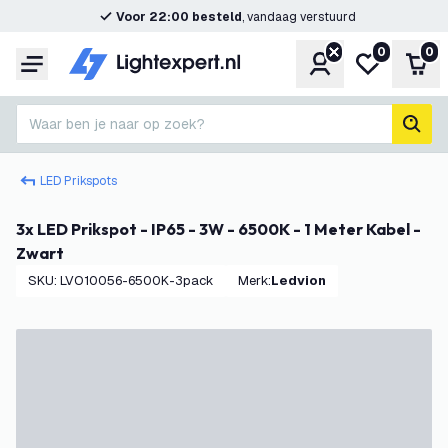
Voor 22:00 besteld
, vandaag verstuurd
0
0
Account
Mijn verlangl
Win
Menu
Waar ben je naar op zoek?
zoek
LED Prikspots
3x LED Prikspot - IP65 - 3W - 6500K - 1 Meter Kabel -
Zwart
SKU
:
LVO10056-6500K-3pack
Merk
:
Ledvion