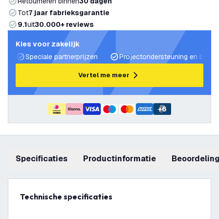
Retourneren binnen
30 dagen
Tot
7 jaar fabrieksgarantie
9.1
uit
30.000+ reviews
Kies voor zakelijk
Speciale partnerprijzen
Projectondersteuning en lichtp
Vertel me meer
+
6
Specificaties
productinformatie
beoordelin
Technische specificaties