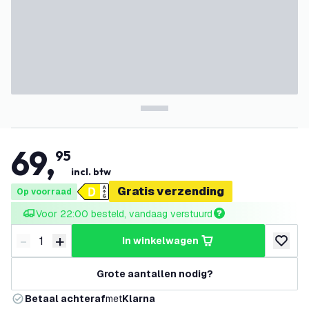
69
,
95
incl. btw
Gratis verzending
Op voorraad
Voor 22:00 besteld, vandaag verstuurd
-
+
in winkelwagen
Verminder hoeveelheid
Verhoog hoeveelheid
toevoeg
Grote aantallen nodig?
Betaal achteraf
met
Klarna