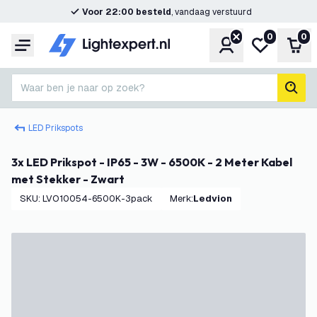
Voor 22:00 besteld
, vandaag verstuurd
0
0
Account
Mijn verlangl
Win
Menu
Waar ben je naar op zoek?
zoek
LED Prikspots
3x LED Prikspot - IP65 - 3W - 6500K - 2 Meter Kabel
met Stekker - Zwart
SKU
:
LVO10054-6500K-3pack
Merk
:
Ledvion