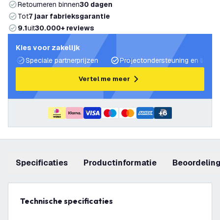
Retourneren binnen
30 dagen
Tot
7 jaar fabrieksgarantie
9.1
uit
30.000+ reviews
Kies voor zakelijk
Speciale partnerprijzen
Projectondersteuning en lichtp
Vertel me meer
+
6
Specificaties
productinformatie
beoordelin
Technische specificaties