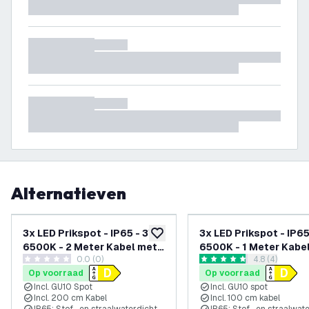
Alternatieven
-
14
%
3x LED Prikspot - IP65 - 3W -
3x LED Prikspot - IP65
toevoegen aan verlanglijst
6500K - 2 Meter Kabel met
6500K - 1 Meter Kabel
0.0 (0)
reviews draw
4.8 (4)
Stekker - Antraciet
Aluminium
0 score sterren
4.8 score sterren
Op voorraad
Op voorraad
Incl. GU10 Spot
Incl. GU10 spot
Incl. 200 cm Kabel
Incl. 100 cm kabel