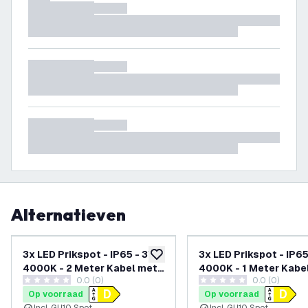
Alternatieven
3x LED Prikspot - IP65 - 3W -
3x LED Prikspot - IP65
toevoegen aan verlanglijst
4000K - 2 Meter Kabel met
4000K - 1 Meter Kabel
0.0 (0)
0.0 (0)
Stekker - Antraciet
Antraciet
0 score sterren
0 score sterren
Op voorraad
Op voorraad