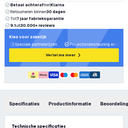
Betaal achteraf
met
Klarna
Retourneren binnen
30 dagen
Tot
7 jaar fabrieksgarantie
9.1
uit
30.000+ reviews
Kies voor zakelijk
Speciale partnerprijzen
Projectondersteuning en lichtp
Vertel me meer
+
6
Specificaties
productinformatie
beoordelin
Technische specificaties