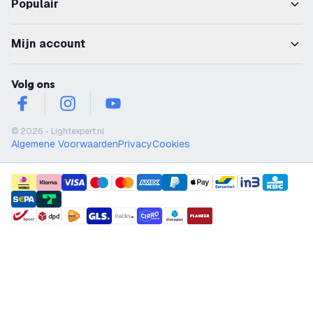
Populair
Mijn account
Volg ons
facebook
instagram
youtube
© 2026 - Lightexpert.nl
Algemene Voorwaarden
Privacy
Cookies
payment methods
shipment methods