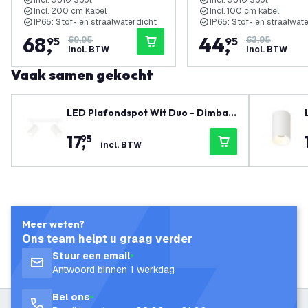
Incl. GU10 Spot
Incl. GU10 Spot
Incl. 200 cm Kabel
Incl. 100 cm kabel
IP65: Stof- en straalwaterdicht
IP65: Stof- en straalwat
68
,
44
,
95
69,95
95
63,95
incl. BTW
incl. BTW
Vaak samen gekocht
LED Plafondspot Wit Duo - Dimbaa
r - 3W - 2700K - Kantelbaar
17
,
95
incl. BTW
Meer weten?
Ons team helpt u graag verder
Stuur een email
Antwoord binnen 1 werkdag
Bel ons