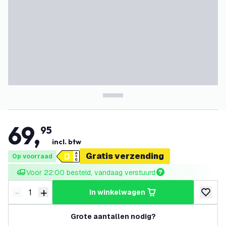
69
,
95
incl. btw
Gratis verzending
Op voorraad
Voor 22:00 besteld, vandaag verstuurd
-
+
in winkelwagen
Verminder hoeveelheid
Verhoog hoeveelheid
toevoeg
Grote aantallen nodig?