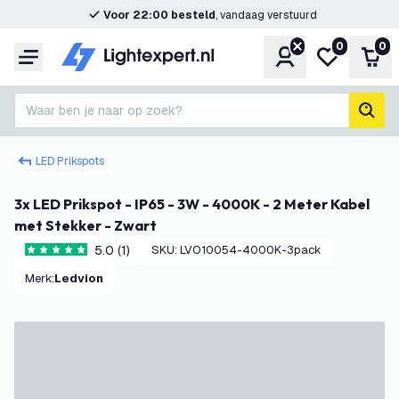
Voor 22:00 besteld
, vandaag verstuurd
0
0
Account
Mijn verlangl
Win
Menu
Waar ben je naar op zoek?
zoek
LED Prikspots
3x LED Prikspot - IP65 - 3W - 4000K - 2 Meter Kabel
met Stekker - Zwart
5.0 (1)
SKU
:
LVO10054-4000K-3pack
5 score sterren
Merk
:
Ledvion