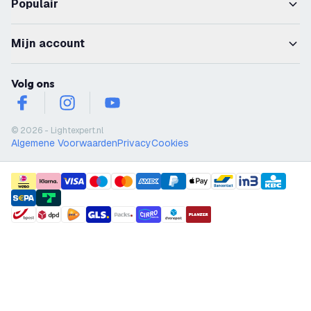
Populair
Mijn account
Volg ons
facebook
instagram
youtube
© 2026 - Lightexpert.nl
Algemene Voorwaarden
Privacy
Cookies
payment methods
shipment methods