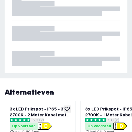
Alternatieven
-
14
%
3x LED Prikspot - IP65 - 3W -
3x LED Prikspot - IP65
toevoegen aan verlanglijst
2700K - 2 Meter Kabel met
2700K - 1 Meter Kabel
reviews drawer openen
5.0 (2)
reviews draw
5.0 (2)
Stekker - Antraciet
Aluminium
5 score sterren
5 score sterren
Op voorraad
Op voorraad