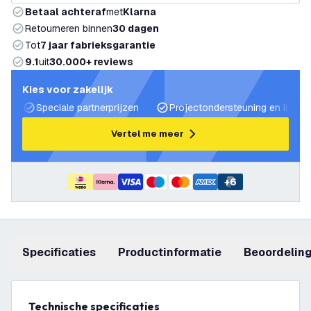
Betaal achteraf
met
Klarna
Retourneren binnen
30 dagen
Tot
7 jaar fabrieksgarantie
9.1
uit
30.000+ reviews
Kies voor zakelijk
Speciale partnerprijzen
Projectondersteuning en lichtp
Vertel me meer
+
6
Specificaties
productinformatie
beoordelin
Technische specificaties