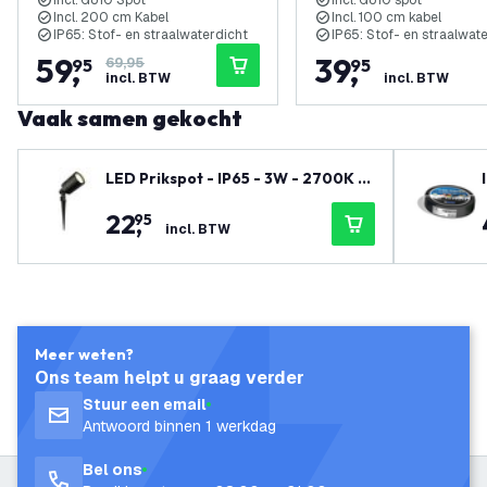
Incl. GU10 Spot
Incl. GU10 spot
Incl. 200 cm Kabel
Incl. 100 cm kabel
IP65: Stof- en straalwaterdicht
IP65: Stof- en straalwat
59
,
39
,
95
69,95
95
incl. BTW
incl. BTW
Vaak samen gekocht
LED Prikspot - IP65 - 3W - 2700K -
2 Meter Kabel met Stekker - Zwart
22
,
95
incl. BTW
Meer weten?
Ons team helpt u graag verder
Stuur een email
Antwoord binnen 1 werkdag
Bel ons