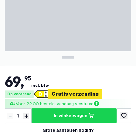
69
,
95
incl. btw
Gratis verzending
Op voorraad
Voor 22:00 besteld, vandaag verstuurd
-
+
in winkelwagen
Verminder hoeveelheid
Verhoog hoeveelheid
toevoeg
Grote aantallen nodig?