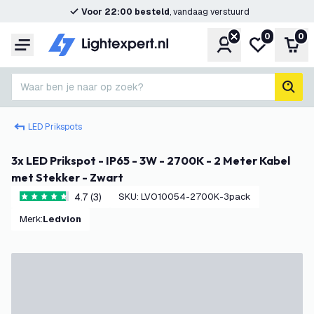
Voor 22:00 besteld
, vandaag verstuurd
0
0
Account
Mijn verlangl
Win
Menu
Waar ben je naar op zoek?
zoek
LED Prikspots
3x LED Prikspot - IP65 - 3W - 2700K - 2 Meter Kabel
met Stekker - Zwart
4.7 (3)
SKU
:
LVO10054-2700K-3pack
4.7 score sterren
Merk
:
Ledvion