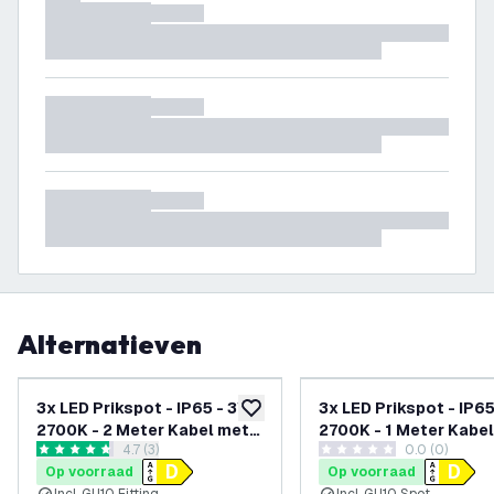
Alternatieven
3x LED Prikspot - IP65 - 3W -
3x LED Prikspot - IP65
toevoegen aan verlanglijst
2700K - 2 Meter Kabel met
2700K - 1 Meter Kabel
reviews drawer openen
4.7 (3)
0.0 (0)
Stekker - Zwart
Antraciet
4.7 score sterren
0 score sterren
Op voorraad
Op voorraad