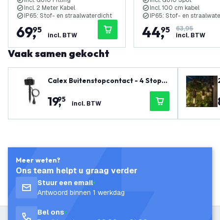
Incl. GU10 Fitting
Incl. GU10 Spot
Incl. 2 Meter Kabel
Incl. 100 cm kabel
IP65: Stof- en straalwaterdicht
IP65: Stof- en straalwat
69
,
44
,
95
95
63,95
incl. BTW
incl. BTW
Vaak samen gekocht
Calex Buitenstopcontact - 4 Stopc
ontacten - IP44
19
,
95
incl. BTW
Meer weten?
Ons team helpt u graag verder
Stuur een email
Antwoord binnen 1 werkdag
Bel ons