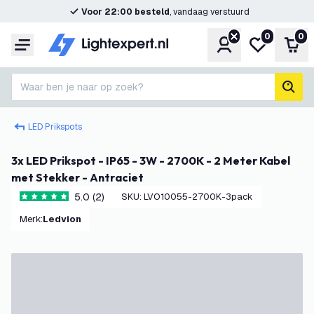
Voor 22:00 besteld
, vandaag verstuurd
0
0
Account
Mijn verlangl
Win
Menu
Waar ben je naar op zoek?
zoek
LED Prikspots
3x LED Prikspot - IP65 - 3W - 2700K - 2 Meter Kabel
met Stekker - Antraciet
5.0 (2)
SKU
:
LVO10055-2700K-3pack
5 score sterren
Merk
:
Ledvion