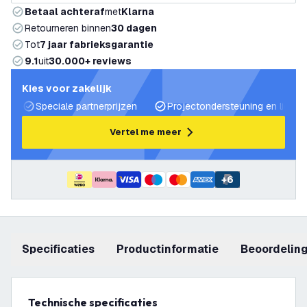
Betaal achteraf
met
Klarna
Retourneren binnen
30 dagen
Tot
7 jaar fabrieksgarantie
9.1
uit
30.000+ reviews
Kies voor zakelijk
Speciale partnerprijzen
Projectondersteuning en lichtp
Vertel me meer
+
6
Specificaties
productinformatie
beoordelin
Technische specificaties