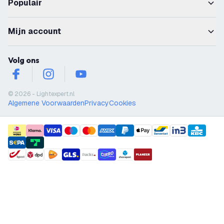
Populair
Mijn account
Volg ons
facebook
instagram
youtube
© 2026 - Lightexpert.nl
Algemene Voorwaarden
Privacy
Cookies
payment methods
shipment methods