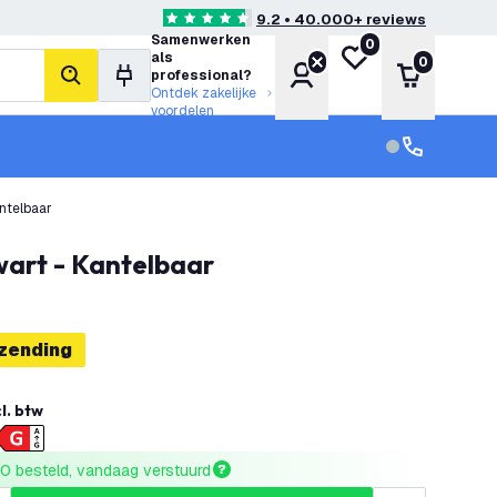
9.2 • 40.000+ reviews
4.6 score sterren
Samenwerken
0
Mijn verlanglijst
als
0
Account
Winkelwa
professional?
zoeken
Ontdek zakelijke
voordelen
klantenservic
Klantenservi
ntelbaar
wart - Kantelbaar
rzending
l. btw
0 besteld, vandaag verstuurd