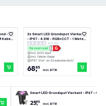
ond -
3x Smart LED Grondspot Vierkant
Sm
toevoegen aan verlanglijst
toevoegen aan v
M Kabel
- IP67 - 4.9W - RGB+CCT - 1 Meter
IP6
0.0 (0)
Kabel
- Z
0 score sterren
0 sc
Op voorraad
Op
Incl. GU10 Spot
K
Incl. 1 Meter Kabel
M
IP67: Stof- en Straalwaterdicht
I
68
,
2
85
incl. BTW
Smart LED Grondspot Vierkant - IP67 - 4,9W 
25
,
95
incl. BTW