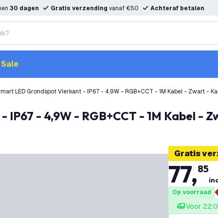
nnen
30 dagen
Gratis verzending
vanaf €50
Achteraf betalen
Sale
mart LED Grondspot Vierkant - IP67 - 4,9W - RGB+CCT - 1M Kabel - Zwart - Ka
 - IP67 - 4,9W - RGB+CCT - 1M Kabel - Z
Gratis ve
77
,
85
inc
Op voorraad
Voor 22:0