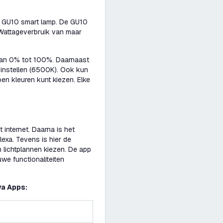
n GU10 smart lamp. De GU10
 Wattageverbruik van maar
van 0% tot 100%. Daarnaast
t instellen (6500K). Ook kun
en kleuren kunt kiezen. Elke
 internet. Daarna is het
exa. Tevens is hier de
en lichtplannen kiezen. De app
we functionaliteiten
ya Apps: