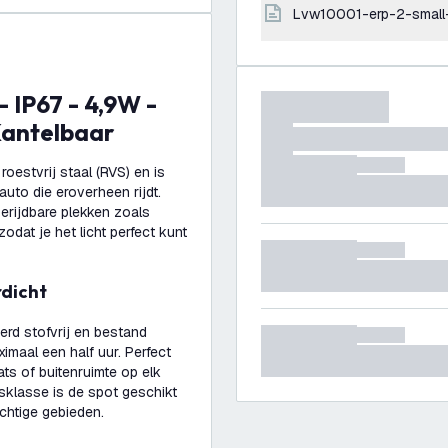
lvw10001-erp-2-small
Kantelbaar
estvrij staal (RVS) en is
auto die eroverheen rijdt.
erijdbare plekken zoals
odat je het licht perfect kunt
rdicht
erd stofvrij en bestand
maal een half uur. Perfect
ts of buitenruimte op elk
gsklasse is de spot geschikt
chtige gebieden.