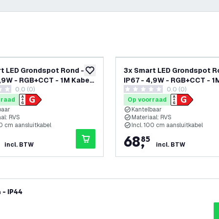
t LED Grondspot Rond -
3x Smart LED Grondspot R
glijst
toevoegen aan verlanglijst
4,9W - RGB+CCT - 1M Kabel
IP67 - 4,9W - RGB+CCT - 1
0.0 (0)
0.0 (0)
 - Kantelbaar
- RVS - Kantelbaar
terren
0 score sterren
rraad
Op voorraad
baar
Kantelbaar
al: RVS
Materiaal: RVS
00 cm aansluitkabel
Incl. 100 cm aansluitkabel
68
,
85
incl. BTW
incl. BTW
 - IP44