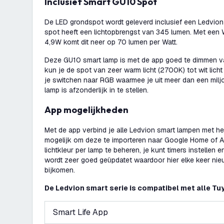
Inclusief Smart GU10 Spot
De LED grondspot wordt geleverd inclusief een Ledvio
spot heeft een lichtopbrengst van 345 lumen. Met een
4,9W komt dit neer op 70 lumen per Watt.
Deze GU10 smart lamp is met de app goed te dimmen 
kun je de spot van zeer warm licht (2700K) tot wit lich
je switchen naar RGB waarmee je uit meer dan een miljo
lamp is afzonderlijk in te stellen.
App mogelijkheden
Met de app verbind je alle Ledvion smart lampen met het
mogelijk om deze te importeren naar Google Home of Al
lichtkleur per lamp te beheren, je kunt timers instellen 
wordt zeer goed geüpdatet waardoor hier elke keer nieu
bijkomen.
De Ledvion smart serie is compatibel met alle Tu
Smart Life App