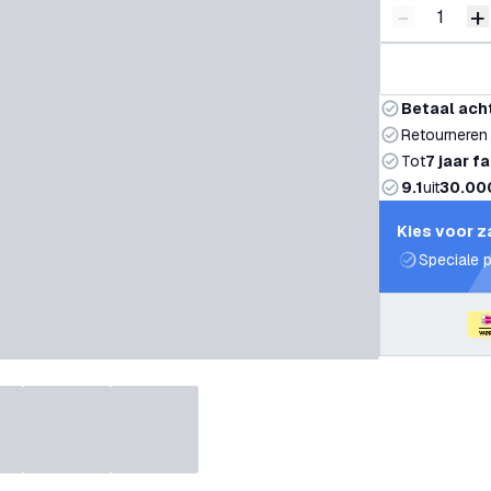
-
+
Verminder 
V
Betaal ach
Retourneren
Tot
7 jaar f
9.1
uit
30.00
Kies voor z
Speciale p