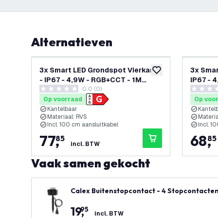
Alternatieven
3x Smart LED Grondspot Vierkant
3x Smar
toevoegen aan verlan
- IP67 - 4,9W - RGB+CCT - 1M
IP67 - 
0.0 (0)
Kabel - RVS - Kantelbaar
- Zwart
0 score sterren
0 score s
Op voorraad
Op voo
Kantelbaar
Kantel
Materiaal: RVS
Materia
Incl. 100 cm aansluitkabel
Incl. 1
77
,
68
,
85
85
incl. BTW
Vaak samen gekocht
Calex Buitenstopcontact - 4 Stopcontacten
19
,
95
incl. BTW