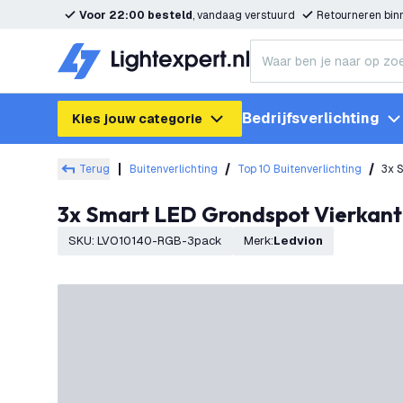
Voor 22:00 besteld
, vandaag verstuurd
Retourneren bi
Bedrijfsverlichting
Kies jouw categorie
Terug
Buitenverlichting
Top 10 Buitenverlichting
3x S
3x Smart LED Grondspot Vierkant
SKU
:
LVO10140-RGB-3pack
Merk
:
Ledvion