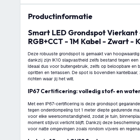
productinformatie
Smart LED Grondspot Vierkant - IP67 - 4,9W -
RGB+CCT - 1M Kabel - Zwart - 
Deze robuuste grondspot is gemaakt van hoogwaardig ro
dankzij zijn IK10 slagvastheid zelfs bestand tegen een 
Ideaal dus voor buitengebruik, zelfs op beloopbare en b
opritten en terrassen. De spot is bovendien kantelbaar, z
richten waar jij het wilt.
IP67 Certificering: volledig stof- en wate
Met een IP67-certificering is deze grondspot gegarande
tegen onderdompeling tot 1 meter diepte gedurende maxi
voor elke weersomstandigheid, zodat je tuin, binnenplaa
moment stijlvol verlicht blijft. Dankzij deze beschermin
voor natte omgevingen zoals rondom vijvers en regena