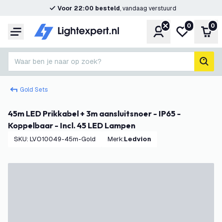
Voor 22:00 besteld
, vandaag verstuurd
0
0
Account
Mijn verlangl
Win
Menu
Waar ben je naar op zoek?
zoek
Gold Sets
45m LED Prikkabel + 3m aansluitsnoer - IP65 -
Koppelbaar - Incl. 45 LED Lampen
SKU
:
LVO10049-45m-Gold
Merk
:
Ledvion