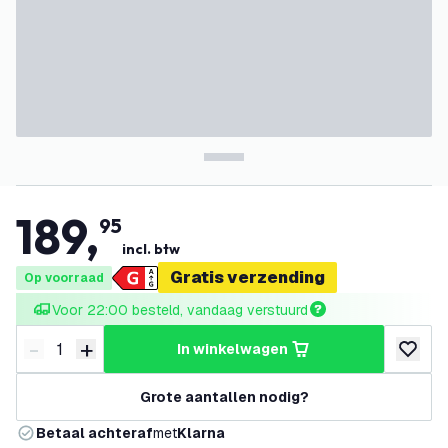
189
,
95
incl. btw
Gratis verzending
Op voorraad
Voor 22:00 besteld, vandaag verstuurd
-
+
in winkelwagen
Verminder hoeveelheid
Verhoog hoeveelheid
toevoeg
Grote aantallen nodig?
Betaal achteraf
met
Klarna