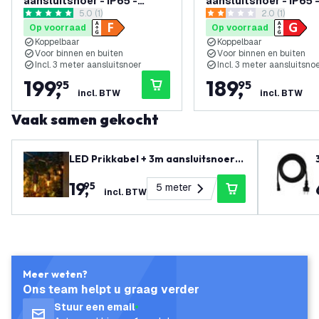
aansluitsnoer - IP65 -
aansluitsnoer - IP65 
reviews drawer openen
5.0 (1)
reviews draw
2.0 (1)
Koppelbaar - Incl. 45 LED
Koppelbaar - Incl. 45 
5 score sterren
2 score sterren
Op voorraad
Op voorraad
Lampen
Lampen
Koppelbaar
Koppelbaar
Voor binnen en buiten
Voor binnen en buiten
Incl. 3 meter aansluitsnoer
Incl. 3 meter aansluitsno
199
,
189
,
95
95
incl. BTW
incl. BTW
Vaak samen gekocht
LED Prikkabel + 3m aansluitsnoer -
IP65 - Koppelbaar - E27 Fittingen
19
,
95
5 meter
incl. BTW
Meer weten?
Ons team helpt u graag verder
Stuur een email