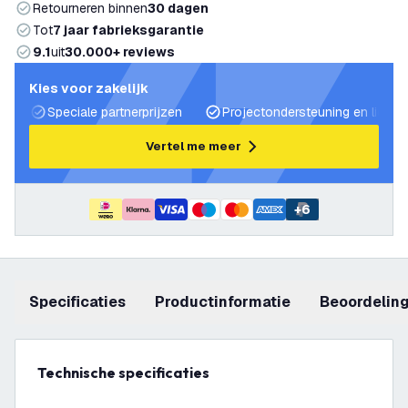
Retourneren binnen
30 dagen
Tot
7 jaar fabrieksgarantie
9.1
uit
30.000+ reviews
Kies voor zakelijk
Speciale partnerprijzen
Projectondersteuning en lichtp
Vertel me meer
+
6
Specificaties
productinformatie
beoordelin
Technische specificaties