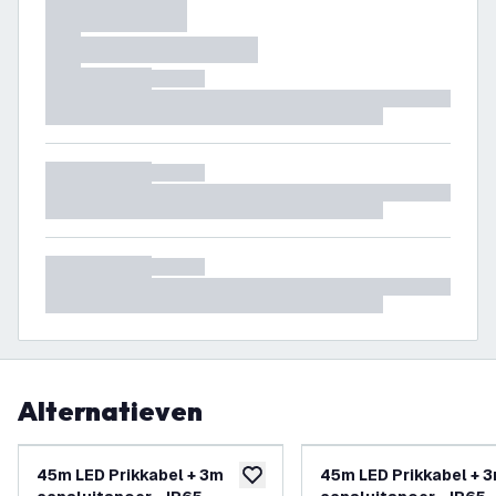
Alternatieven
45m LED Prikkabel + 3m
45m LED Prikkabel + 
toevoegen aan verlanglijst