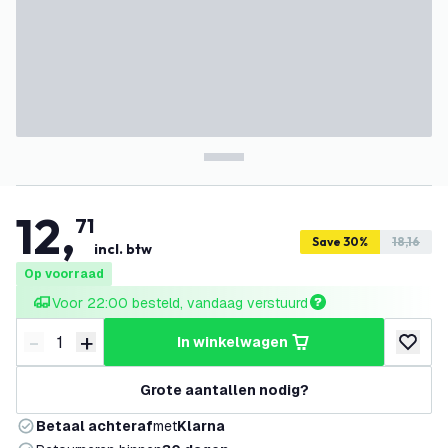
12
,
71
Save 30%
18,16
incl. btw
Op voorraad
Voor 22:00 besteld, vandaag verstuurd
-
+
in winkelwagen
Verminder hoeveelheid
Verhoog hoeveelheid
toevoeg
Grote aantallen nodig?
Betaal achteraf
met
Klarna