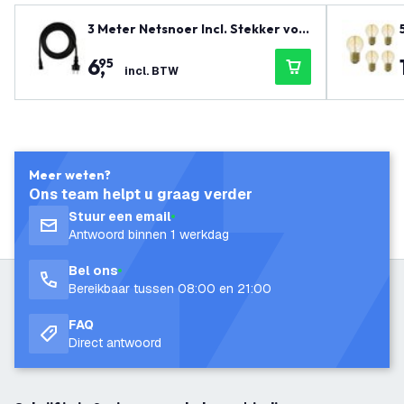
3 Meter Netsnoer Incl. Stekker voo
r Prikkabel - IP44
6
,
95
incl. BTW
Meer weten?
Ons team helpt u graag verder
Stuur een email
Antwoord binnen 1 werkdag
Bel ons
Bereikbaar tussen 08:00 en 21:00
FAQ
Direct antwoord