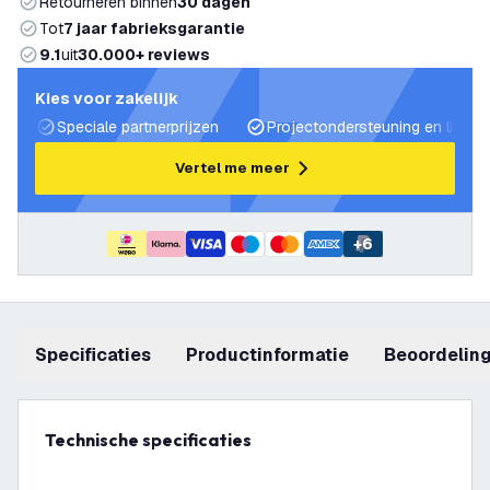
Retourneren binnen
30 dagen
Tot
7 jaar fabrieksgarantie
9.1
uit
30.000+ reviews
Kies voor zakelijk
Speciale partnerprijzen
Projectondersteuning en lichtp
Vertel me meer
+
6
Specificaties
productinformatie
beoordelin
Technische specificaties