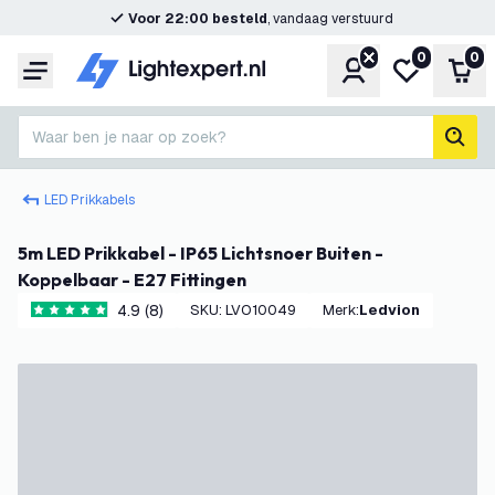
Voor 22:00 besteld
, vandaag verstuurd
0
0
Account
Mijn verlangl
Win
Menu
Waar ben je naar op zoek?
zoek
LED Prikkabels
5m LED Prikkabel - IP65 Lichtsnoer Buiten -
Koppelbaar - E27 Fittingen
4.9 (8)
SKU
:
LVO10049
Merk
:
Ledvion
4.9 score sterren