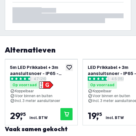
Alternatieven
5m LED Prikkabel + 3m
LED Prikkabel + 3m
toevoegen aan verlanglijst
aansluitsnoer - IP65 -
aansluitsnoer - IP65 
reviews drawer openen
4.7 (26)
reviews draw
4.5 (15)
Koppelbaar - Incl. 5 LED
Koppelbaar - E27 
4.7 score sterren
4.5 score sterren
Op voorraad
Op voorraad
Lampen
Koppelbaar
Koppelbaar
Voor binnen en buiten
Voor binnen en buiten
Incl. 3 meter aansluitsnoer
Incl. 3 meter aansluitsno
29
,
19
,
95
95
incl. BTW
incl. BTW
Vaak samen gekocht