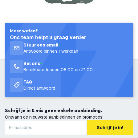
Meer weten?
Ons team helpt u graag verder
Stuur een email
Antwoord binnen 1 werkdag
Bel ons
Bereikbaar tussen 08:00 en 21:00
FAQ
Direct antwoord
Schrijf je in & mis geen enkele aanbieding.
Ontvang de nieuwste aanbiedingen en promoties!
Schrijf je in!