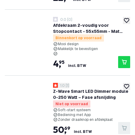
0.0
[
0
]
0 score sterren
toevoe
Afdekraam 2-voudig voor
Stopcontact - 55x55mm - Mat
zwart
Binnenkort op voorraad
Mooi design
Makkelijk te bevestigen
4
,
95
incl. BTW
reviews drawer openen
1.0
[
1
]
1 score sterren
toevoe
Z-Wave Smart LED Dimmer module
0-250 Watt – Fase afsnijding
Niet op voorraad
Soft-start systeem
Bediening met App
Zonder draaiknop en afdekplaat
50
,
69
incl. BTW