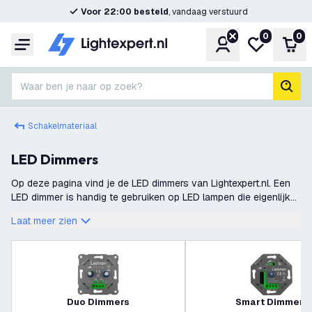
Voor 22:00 besteld
, vandaag verstuurd
0
0
Account
Mijn verlangl
Win
Menu
Waar ben je naar op zoek?
zoek
Schakelmateriaal
LED Dimmers
Op deze pagina vind je de LED dimmers van Lightexpert.nl. Een
LED dimmer is handig te gebruiken op LED lampen die eigenlijk
niet te dimmen zijn. Met de speciale LED dimmer van Lightexpert
Laat meer zien
kun je bijna
Duo Dimmers
Smart Dimmers