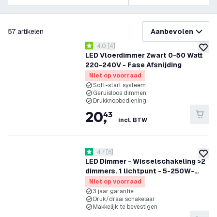
filteren
57
artikelen
Aanbevolen
reviews drawer openen
4.0
[
4
]
4 score sterren
toevoe
LED Vloerdimmer Zwart 0-50 Watt
220-240V - Fase Afsnijding
Niet op voorraad
Soft-start systeem
Geruisloos dimmen
Drukknopbediening
20
,
43
incl. BTW
reviews drawer openen
4.7
[
6
]
4.7 score sterren
toevoe
LED Dimmer - Wisselschakeling >2
dimmers. 1 lichtpunt - 5-250W-
Fase Afsnijding - Universeel
Niet op voorraad
3 jaar garantie
Druk/draai schakelaar
Makkelijk te bevestigen