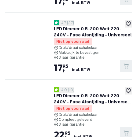
17
,
incl. BTW
reviews drawer openen
4.7
[
27
]
4.7 score sterren
toevoe
LED Dimmer 0.5-200 Watt 220-
240V - Fase Afsnijding - Universeel
Niet op voorraad
Druk/draai schakelaar
Makkelijk te bevestigen
3 jaar garantie
17
,
95
incl. BTW
reviews drawer openen
4.0
[
10
]
4 score sterren
toevoe
LED Dimmer 0.5-200 Watt 220-
240V - Fase Afsnijding - Universeel
- Compleet
Niet op voorraad
Druk/draai schakelaar
Compleet geleverd
3 jaar garantie
22
,
95
incl. BTW