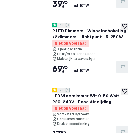
39
,
95
incl. BTW
reviews drawer openen
4.8
[
8
]
4.8 score sterren
toevoe
2 LED Dimmers - Wisselschakeling
>2 dimmers. 1 lichtpunt - 5-250W-
Fase Afsnijding - Universeel
Niet op voorraad
3 jaar garantie
Druk/draai schakelaar
Makkelijk te bevestigen
69
,
95
incl. BTW
reviews drawer openen
2.8
[
4
]
2.8 score sterren
toevoe
LED Vloerdimmer Wit 0-50 Watt
220-240V - Fase Afsnijding
Niet op voorraad
Soft-start systeem
Geruisloos dimmen
Drukknopbediening
95