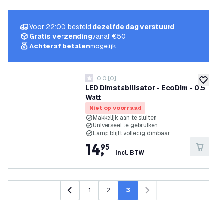
Voor 22:00 besteld,
dezelfde dag verstuurd
Gratis verzending
vanaf €50
Achteraf betalen
mogelijk
0.0
[
0
]
0 score sterren
toevoe
LED Dimstabilisator - EcoDim - 0.5
Watt
Niet op voorraad
Makkelijk aan te sluiten
Universeel te gebruiken
Lamp blijft volledig dimbaar
14
,
95
incl. BTW
1
2
3
Vorige
Volgende