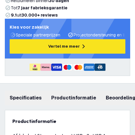
Retourneren binnen
30 dagen
Tot
7 jaar fabrieksgarantie
9.1
uit
30.000+ reviews
Kies voor zakelijk
Speciale partnerprijzen
Projectondersteuning en lichtp
Vertel me meer
+
6
Specificaties
productinformatie
beoordelin
productinformatie