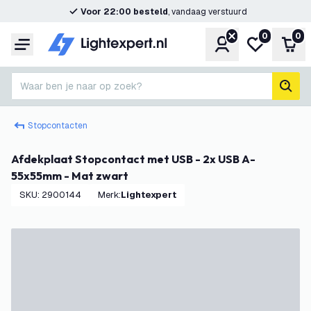
Voor 22:00 besteld
, vandaag verstuurd
0
0
Account
Mijn verlangl
Win
Menu
Waar ben je naar op zoek?
zoek
Stopcontacten
Afdekplaat Stopcontact met USB - 2x USB A-
55x55mm - Mat zwart
SKU
:
2900144
Merk
:
Lightexpert