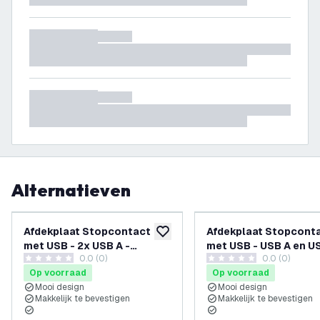
Alternatieven
Afdekplaat Stopcontact
Afdekplaat Stopcont
toevoegen aan verlanglijst
met USB - 2x USB A -
met USB - USB A en US
0.0 (0)
0.0 (0)
54x54mm - Wit
54x54mm - Wit
0 score sterren
0 score sterren
Op voorraad
Op voorraad
Mooi design
Mooi design
Makkelijk te bevestigen
Makkelijk te bevestigen