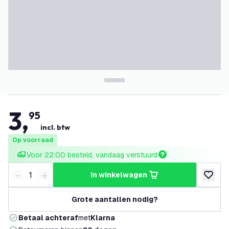
3
,
95
incl. btw
Op voorraad
Voor 22:00 besteld, vandaag verstuurd
-
+
in winkelwagen
Verminder hoeveelheid
Verhoog hoeveelheid
toevoeg
Grote aantallen nodig?
Betaal achteraf
met
Klarna