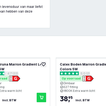
n levensduur van maar liefst
r kan hebben van deze
iruna Marron Gradient Led
Calex Boden Marron Gradi
glijst
toevoegen aan verlanglijst
 5W
Colors 5W
reviews drawer openen
4.7 (22)
reviews drawer 
5.0 (2)
 sterren
5 score sterren
rraad
Op voorraad
ar
Dimbaar
ting
E27 fitting
Extra warm licht
1800K Extra warm licht
38
,
95
incl. BTW
incl. BTW