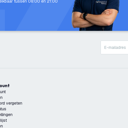
eikbaar tussen 08:00 en 21:00
count
unt
en
rd vergeten
atus
llingen
ijst
en