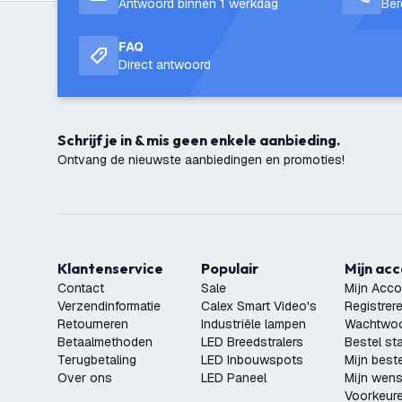
Antwoord binnen 1 werkdag
Ber
FAQ
Direct antwoord
Schrijf je in & mis geen enkele aanbieding.
Ontvang de nieuwste aanbiedingen en promoties!
Klantenservice
Populair
Mijn ac
Contact
Sale
Mijn Acco
Verzendinformatie
Calex Smart Video's
Registrer
Retourneren
Industriële lampen
Wachtwoo
Betaalmethoden
LED Breedstralers
Bestel st
Terugbetaling
LED Inbouwspots
Mijn beste
Over ons
LED Paneel
Mijn wensl
Voorkeur