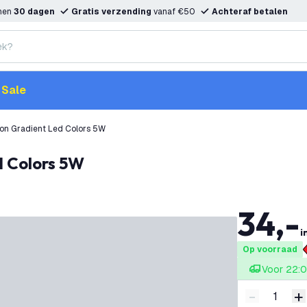
nnen
30 dagen
Gratis verzending
vanaf €50
Achteraf betalen
Sale
ron Gradient Led Colors 5W
d Colors 5W
34
,
-
i
Op voorraad
Voor 22:0
-
+
Verminder 
V