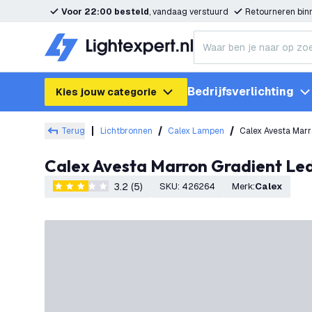
Voor 22:00 besteld
, vandaag verstuurd
Retourneren bi
Bedrijfsverlichting
Kies jouw categorie
Terug
Lichtbronnen
Calex Lampen
Calex Avesta Mar
Calex Avesta Marron Gradient Le
3.2 (5)
SKU
:
426264
Merk
:
Calex
3.2 score sterren