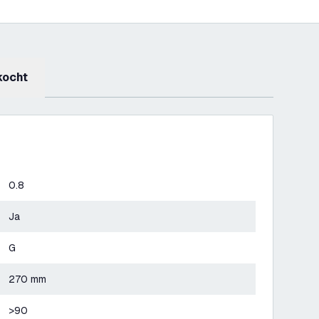
kocht
0.8
Ja
G
270 mm
>90