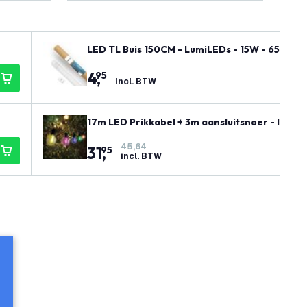
LED TL Buis 150CM - LumiLEDs - 15W - 6500K -
4
,
95
incl. BTW
17m LED Prikkabel + 3m aansluitsnoer - IP44 
45,64
31
,
95
incl. BTW