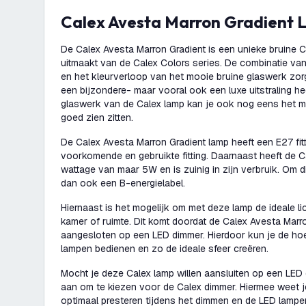
Calex Avesta Marron Gradient 
De Calex Avesta Marron Gradient is een unieke bruine C
uitmaakt van de Calex Colors series. De combinatie va
en het kleurverloop van het mooie bruine glaswerk zor
een bijzondere- maar vooral ook een luxe uitstraling he
glaswerk van de Calex lamp kan je ook nog eens het m
goed zien zitten.
De Calex Avesta Marron Gradient lamp heeft een E27 fitt
voorkomende en gebruikte fitting. Daarnaast heeft de 
wattage van maar 5W en is zuinig in zijn verbruik. Om d
dan ook een B-energielabel.
Hiernaast is het mogelijk om met deze lamp de ideale lic
kamer of ruimte. Dit komt doordat de Calex Avesta Mar
aangesloten op een LED dimmer. Hierdoor kun je de hoe
lampen bedienen en zo de ideale sfeer creëren.
Mocht je deze Calex lamp willen aansluiten op een LED
aan om te kiezen voor de Calex dimmer. Hiermee weet j
optimaal presteren tijdens het dimmen en de LED lampen 