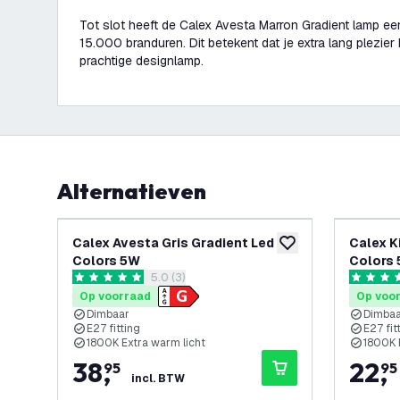
Tot slot heeft de Calex Avesta Marron Gradient lamp ee
15.000 branduren. Dit betekent dat je extra lang plezie
prachtige designlamp.
Alternatieven
Calex Avesta Gris Gradient Led
Calex K
toevoegen aan verlan
Colors 5W
Colors
reviews drawer openen
5.0 (3)
5 score sterren
4.7 score
Op voorraad
Op voo
Dimbaar
Dimba
E27 fitting
E27 fit
1800K Extra warm licht
1800K 
38
,
22
,
95
95
incl. BTW