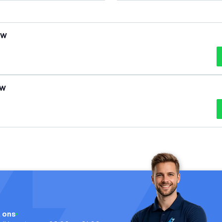
5W
5W
l ons