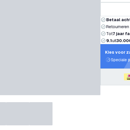
Betaal ach
Retourneren
Tot
7 jaar f
9.1
uit
30.00
Kies voor z
Speciale p