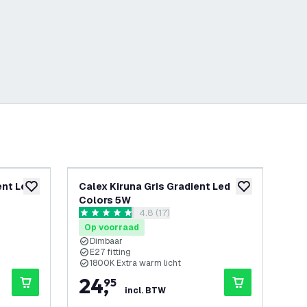
ent Led
Calex Kiruna Gris Gradient Led
10
toevoegen aan verlanglijst
toevoegen aan v
Colors 5W
- 2
openen
reviews drawer openen
4.8 (17)
Vo
4.8 score sterren
4.7 
Op voorraad
Op
Dimbaar
D
E27 fitting
2
1800K Extra warm licht
3
24
,
1
95
incl. BTW