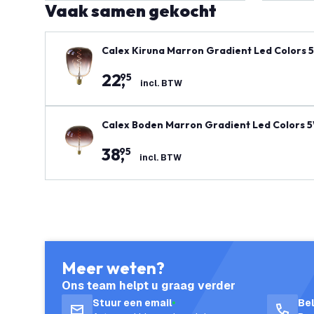
Vaak samen gekocht
Calex Kiruna Marron Gradient Led Colors 
22
,
95
incl. BTW
Calex Boden Marron Gradient Led Colors 
38
,
95
incl. BTW
Meer weten?
Ons team helpt u graag verder
Stuur een email
Be