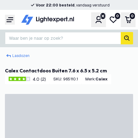
Voor 22:00 besteld
, vandaag verstuurd
0
0
Account
Mijn verlangl
Win
Menu
Waar ben je naar op zoek?
zoek
Lasdozen
Calex Contactdoos Buiten 7.6 x 6.5 x 5.2 cm
4.0 (2)
SKU
:
965110.1
Merk
:
Calex
4 score sterren