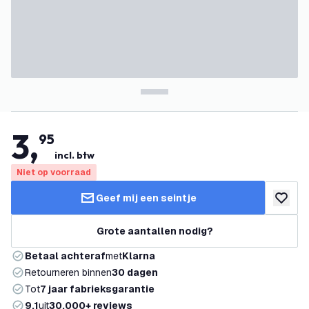
3
,
95
incl. btw
Niet op voorraad
Geef mij een seintje
toevoeg
Grote aantallen nodig?
Betaal achteraf
met
Klarna
Retourneren binnen
30 dagen
Tot
7 jaar fabrieksgarantie
9.1
uit
30.000+ reviews