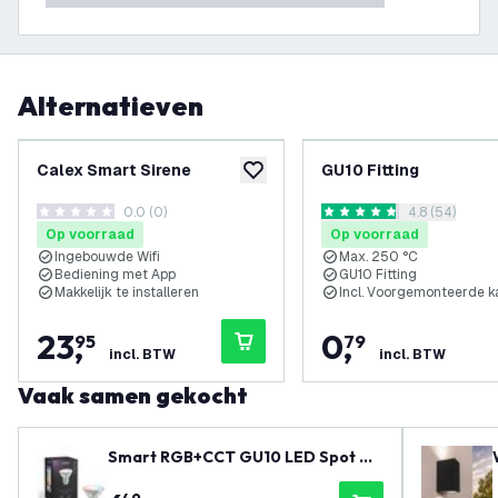
Alternatieven
Calex Smart Sirene
GU10 Fitting
toevoegen aan verlanglijst
0.0 (0)
reviews draw
4.8 (54)
0 score sterren
4.8 score sterren
Op voorraad
Op voorraad
Ingebouwde Wifi
Max. 250 °C
Bediening met App
GU10 Fitting
Makkelijk te installeren
Incl. Voorgemonteerde k
23
,
0
,
95
79
incl. BTW
incl. BTW
Vaak samen gekocht
Smart RGB+CCT GU10 LED Spot Di
mbaar - Wifi - 4.9W