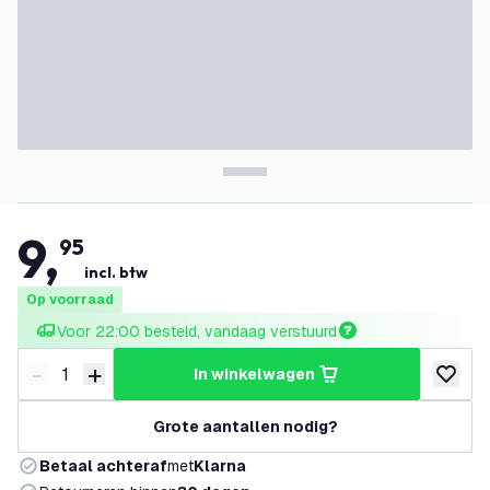
9
,
95
incl. btw
Op voorraad
Voor 22:00 besteld, vandaag verstuurd
-
+
in winkelwagen
Verminder hoeveelheid
Verhoog hoeveelheid
toevoeg
Grote aantallen nodig?
Betaal achteraf
met
Klarna