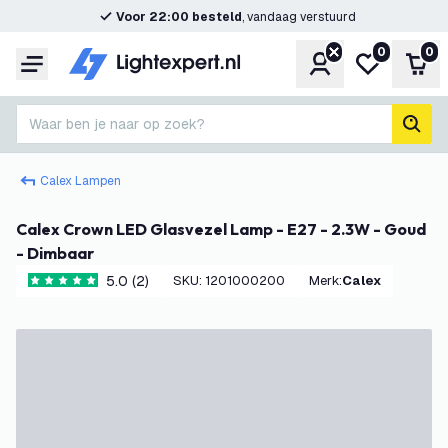
Voor 22:00 besteld
, vandaag verstuurd
0
0
Account
Mijn verlangl
Win
Menu
Waar ben je naar op zoek?
zoek
Calex Lampen
Calex Crown LED Glasvezel Lamp - E27 - 2.3W - Goud
- Dimbaar
5.0 (2)
SKU
:
1201000200
Merk
:
Calex
5 score sterren