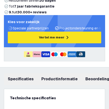
Retourneren binnen
30 dagen
Tot
7 jaar fabrieksgarantie
9.1
uit
30.000+ reviews
Kies voor zakelijk
Speciale partnerprijzen
Projectondersteuning en lichtp
Vertel me meer
+
6
Specificaties
productinformatie
beoordelin
Technische specificaties