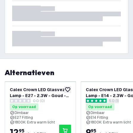
Alternatieven
Calex Crown LED Glasvezel
Calex Crown LED Gla
toevoegen aan verlanglijst
Lamp - E27 - 2.3W - Goud -
Lamp - E14 - 2.3W - G
0.0 (0)
reviews draw
5.0 (1)
Dimbaar
Dimbaar
0 score sterren
5 score sterren
Op voorraad
Op voorraad
Dimbaar
Dimbaar
E27 Fitting
E14 Fitting
1800K: Extra warm licht
1800K: Extra warm licht
12
,
9
,
95
95