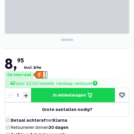
8
,
95
incl. btw
Op voorraad
Voor 22:00 besteld, vandaag verstuurd
-
+
in winkelwagen
Verminder hoeveelheid
Verhoog hoeveelheid
toevoeg
Grote aantallen nodig?
Betaal achteraf
met
Klarna
Retourneren binnen
30 dagen