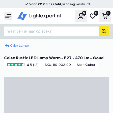
Voor 22:00 besteld
, vandaag verstuurd
0
0
Account
Mijn verlangl
Win
Menu
Waar ben je naar op zoek?
zoek
Calex Lampen
Calex Rustic LED Lamp Warm - E27 - 470 Lm - Goud
4.5 (13)
SKU
:
1101002100
Merk
:
Calex
4.5 score sterren