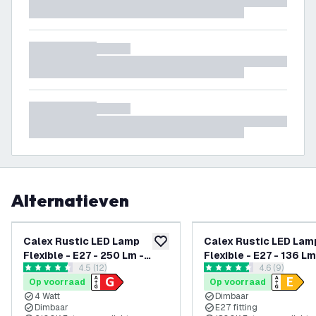
Alternatieven
Calex Rustic LED Lamp
Calex Rustic LED Lam
toevoegen aan verlanglijst
Flexible - E27 - 250 Lm -
Flexible - E27 - 136 Lm
reviews drawer openen
4.5 (12)
reviews draw
4.6 (9)
Goud Finish
Titanium
4.5 score sterren
4.6 score sterren
Op voorraad
Op voorraad
4 Watt
Dimbaar
Dimbaar
E27 fitting