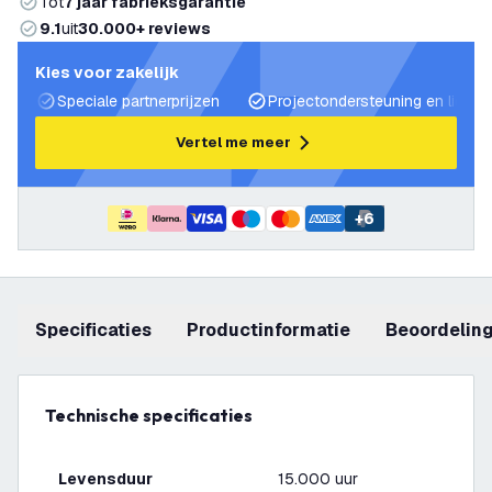
Tot
7 jaar fabrieksgarantie
9.1
uit
30.000+ reviews
Kies voor zakelijk
Speciale partnerprijzen
Projectondersteuning en lichtp
Vertel me meer
+
6
Specificaties
productinformatie
beoordelin
Technische specificaties
Levensduur
15.000 uur