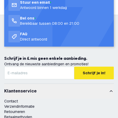
Stuur een email
Antwoord binnen 1 werkdag
Bel ons
Bereikbaar tussen 08:00 en 21:00
FAQ
Direct antwoord
Schrijf je in & mis geen enkele aanbieding.
Ontvang de nieuwste aanbiedingen en promoties!
Schrijf je in!
Klantenservice
Contact
Verzendinformatie
Retourneren
Betaalmethoden