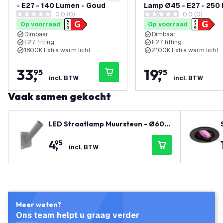
toevoegen aan verlanglijst
- E27 - 140 Lumen - Goud
Lamp Ø45 - E27 - 250
0.0 (0)
0.0 (0)
- Goud Finish
0 score sterren
0 score sterren
Op voorraad
Op voorraad
Dimbaar
Dimbaar
E27 fitting
E27 fitting
1800K Extra warm licht
2100K Extra warm licht
33
,
19
,
95
95
incl. BTW
incl. BTW
Vaak samen gekocht
LED Straatlamp Muursteun - Ø60m
m
4
,
95
incl. BTW
Meer weten?
Ons team helpt u graag verder