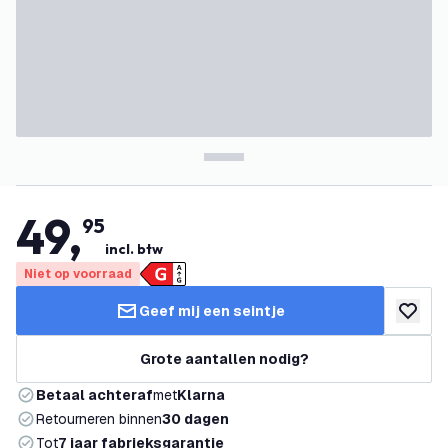
49
,
95
incl. btw
Niet op voorraad
Geef mij een seintje
toevoeg
Grote aantallen nodig?
Betaal achteraf
met
Klarna
Retourneren binnen
30 dagen
Tot
7 jaar fabrieksgarantie