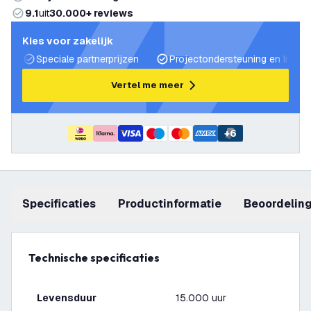
9.1
uit
30.000+ reviews
Kies voor zakelijk
Speciale partnerprijzen
Projectondersteuning en lichtp
Vertel me meer
+
6
Specificaties
productinformatie
beoordelin
Technische specificaties
Levensduur
15.000 uur