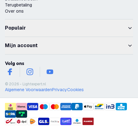
Terugbetaling
Over ons
Populair
Mijn account
Volg ons
facebook
instagram
youtube
© 2026 - Lightexpert.nl
Algemene Voorwaarden
Privacy
Cookies
payment methods
shipment methods