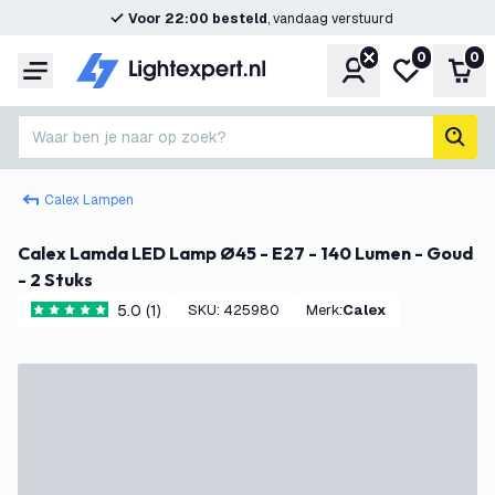
Voor 22:00 besteld
, vandaag verstuurd
0
0
Account
Mijn verlangl
Win
Menu
Waar ben je naar op zoek?
zoek
Calex Lampen
Calex Lamda LED Lamp Ø45 - E27 - 140 Lumen - Goud
- 2 Stuks
5.0 (1)
SKU
:
425980
Merk
:
Calex
5 score sterren