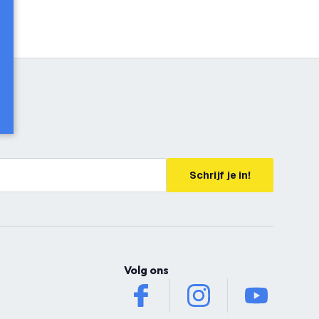
Schrijf je in!
Volg ons
facebook
instagram
youtube