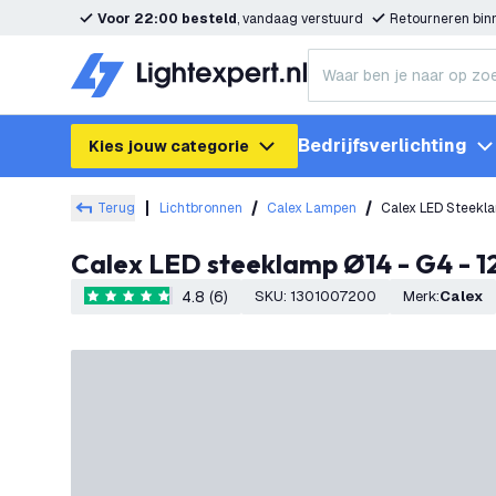
Voor 22:00 besteld
, vandaag verstuurd
Retourneren bi
Bedrijfsverlichting
Kies jouw categorie
Terug
Lichtbronnen
Calex Lampen
Calex LED steeklamp Ø14 - G4 - 
4.8 (6)
SKU
:
1301007200
Merk
:
Calex
4.8 score sterren