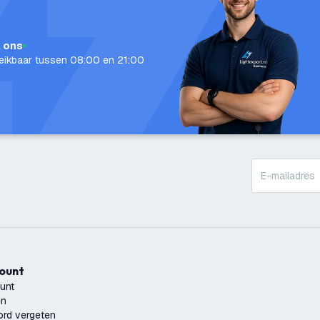
l ons
eikbaar tussen 08:00 en 21:00
count
unt
en
rd vergeten