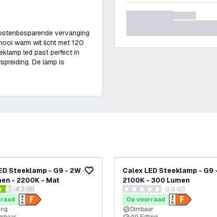
 kostenbesparende vervanging
ooi warm wit licht met 120
eklamp led past perfect in
spreiding. De lamp is
ED Steeklamp - G9 - 2W -
Calex LED Steeklamp - G9 
glijst
toevoegen aan verlanglijst
en - 2200K - Mat
2100K - 300 Lumen
reviews drawer openen
4.3 (8)
0.0 (0)
 sterren
0 score sterren
rraad
Op voorraad
ing
Dimbaar