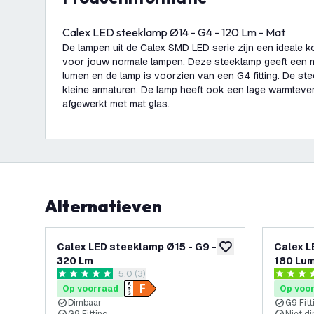
Calex LED steeklamp Ø14 - G4 - 120 Lm - Mat
De lampen uit de Calex SMD LED serie zijn een ideale
voor jouw normale lampen. Deze steeklamp geeft een m
lumen en de lamp is voorzien van een G4 fitting. De ste
kleine armaturen. De lamp heeft ook een lage warmtever
afgewerkt met mat glas.
Alternatieven
Calex LED steeklamp Ø15 - G9 -
Calex L
toevoegen aan verlan
320 Lm
180 Lum
reviews drawer openen
5.0 (3)
5 score sterren
4.3 score
Op voorraad
Op voo
Dimbaar
G9 Fitt