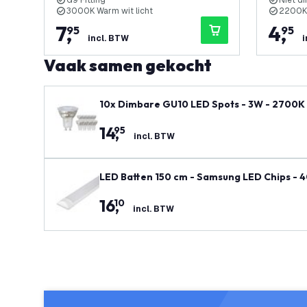
G9 Fitting
Niet d
3000K Warm wit licht
2200K 
7
,
4
,
95
95
incl. BTW
i
Vaak samen gekocht
10x Dimbare GU10 LED Spots - 3W - 2700K
14
,
95
incl. BTW
LED Batten 150 cm - Samsung LED Chips - 
16
,
10
incl. BTW