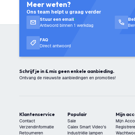
Meer weten?
Ons team helpt u graag verder
Stuur een email
Be
Antwoord binnen 1 werkdag
Ber
FAQ
Direct antwoord
Schrijf je in & mis geen enkele aanbieding.
Ontvang de nieuwste aanbiedingen en promoties!
Klantenservice
Populair
Mijn ac
Contact
Sale
Mijn Acco
Verzendinformatie
Calex Smart Video's
Registrer
Retourneren
Industriële lampen
Wachtwoo