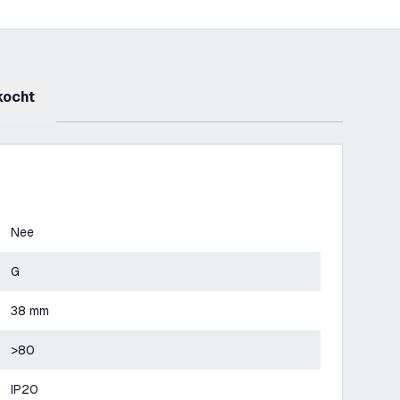
kocht
Nee
G
38 mm
>80
IP20