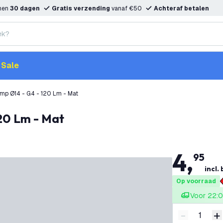
nnen
30 dagen
Gratis verzending
vanaf €50
Achteraf betalen
Sale
Calex LED Steeklamp Ø14 - G4 - 120 Lm - Mat
120 Lm - Mat
4
,
95
incl.
Op voorraad
Voor 22:0
-
+
Verminder 
V