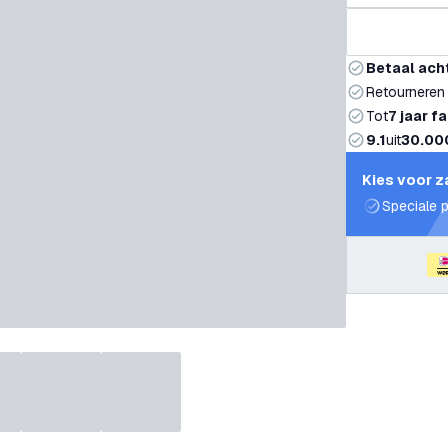
Betaal ach
Retourneren
Tot
7 jaar f
9.1
uit
30.00
Kies voor z
Speciale p