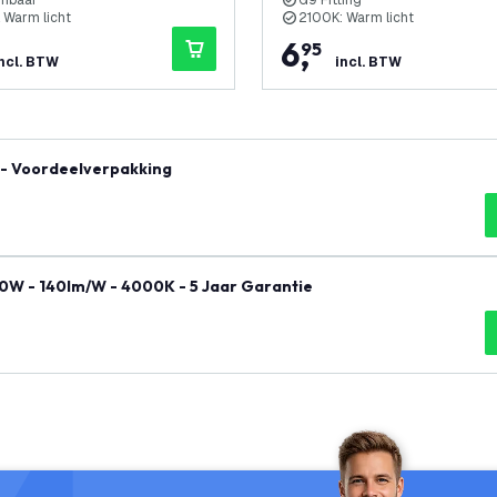
imbaar
G9 Fitting
Warm licht
2100K: Warm licht
6
,
95
ncl. BTW
incl. BTW
 - Voordeelverpakking
40W - 140lm/W - 4000K - 5 Jaar Garantie