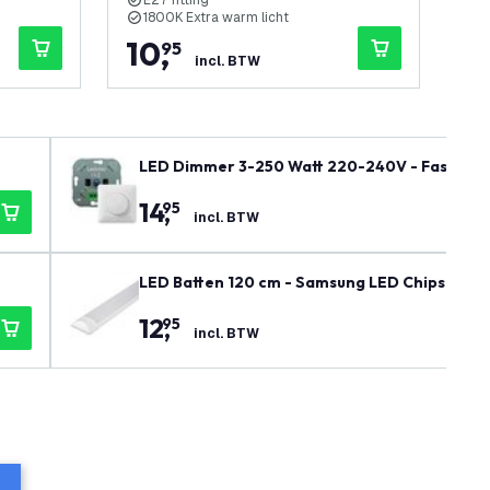
E27 fitting
D
1800K Extra warm licht
4
10
,
4
95
incl. BTW
LED Dimmer 3-250 Watt 220-240V - Fase Afsni
14
,
95
incl. BTW
LED Batten 120 cm - Samsung LED Chips - 30W
12
,
95
incl. BTW