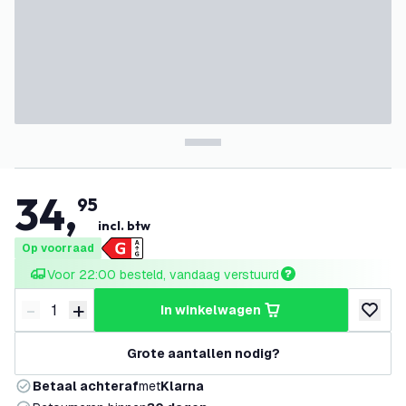
34
,
95
incl. btw
Op voorraad
Voor 22:00 besteld, vandaag verstuurd
-
+
in winkelwagen
Verminder hoeveelheid
Verhoog hoeveelheid
toevoeg
Grote aantallen nodig?
Betaal achteraf
met
Klarna