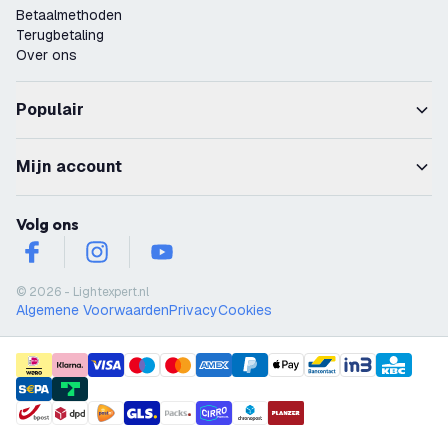
Betaalmethoden
Terugbetaling
Over ons
Populair
Mijn account
Volg ons
facebook
instagram
youtube
© 2026 - Lightexpert.nl
Algemene Voorwaarden
Privacy
Cookies
payment methods
shipment methods