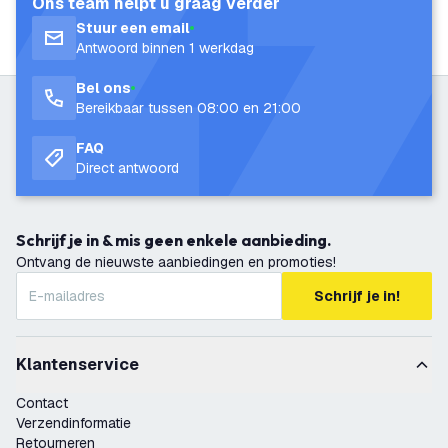
Ons team helpt u graag verder
Stuur een email
Antwoord binnen 1 werkdag
Bel ons
Bereikbaar tussen 08:00 en 21:00
FAQ
Direct antwoord
Schrijf je in & mis geen enkele aanbieding.
Ontvang de nieuwste aanbiedingen en promoties!
Schrijf je in!
Klantenservice
Contact
Verzendinformatie
Retourneren