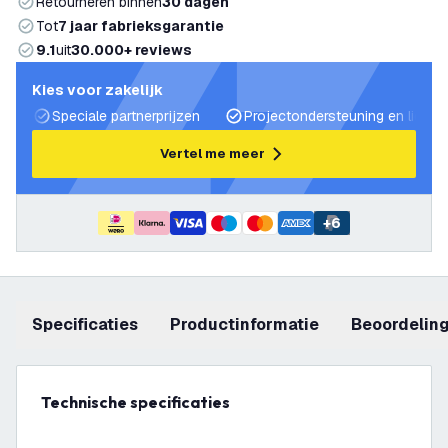
Retourneren binnen
30 dagen
Tot
7 jaar fabrieksgarantie
9.1
uit
30.000+ reviews
Kies voor zakelijk
Speciale partnerprijzen
Projectondersteuning en lichtp
Vertel me meer
+
6
Specificaties
productinformatie
beoordelin
Technische specificaties