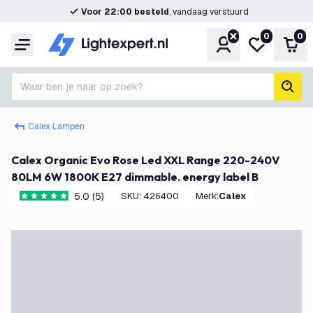
Voor 22:00 besteld
, vandaag verstuurd
0
0
Account
Mijn verlangl
Win
Menu
Waar ben je naar op zoek?
zoek
Calex Lampen
Calex Organic Evo Rose Led XXL Range 220-240V
80LM 6W 1800K E27 dimmable. energy label B
5.0 (5)
SKU
:
426400
Merk
:
Calex
5 score sterren