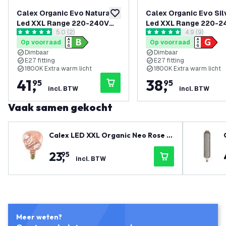
Calex Organic Evo Natural
Calex Organic Evo Sil
toevoegen aan verlanglijst
Led XXL Range 220-240V
Led XXL Range 220-2
reviews drawer openen
5.0 (2)
reviews draw
4.9 (9)
150LM 6W 1800K E27
160LM 6W 1800K E27
5 score sterren
4.9 score sterren
Op voorraad
Op voorraad
dimmable
dimmable.
Dimbaar
Dimbaar
E27 fitting
E27 fitting
1800K Extra warm licht
1800K Extra warm licht
41
,
38
,
95
95
incl. BTW
incl. BTW
Vaak samen gekocht
Calex LED XXL Organic Neo Rose -
E27 - 70 Lumen - Dimbaar
23
,
95
incl. BTW
Meer weten?