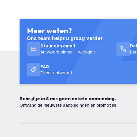
Meer weten?
Ons team helpt u graag verder
Stuur een email
Be
Antwoord binnen 1 werkdag
Ber
FAQ
Direct antwoord
Schrijf je in & mis geen enkele aanbieding.
Ontvang de nieuwste aanbiedingen en promoties!