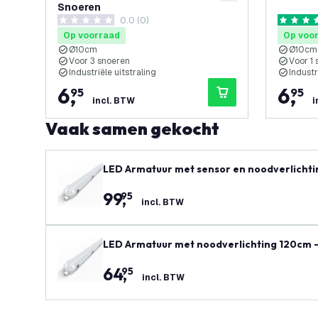
Snoeren
0.0 (0)
0 score sterren
5 score s
Op voorraad
Op voo
Ø10cm
Ø10cm
Voor 3 snoeren
Voor 1 
Industriële uitstraling
Industr
6
,
6
,
95
95
incl. BTW
i
Vaak samen gekocht
LED Armatuur met sensor en noodverlichti
W / 34W / 28W / 23W) - 150 lm/W - Ledvion D
99
,
95
incl. BTW
LED Armatuur met noodverlichting 120cm - 
8W / 23W) - 150 lm/W - Ledvion Driver - 5 j
64
,
95
incl. BTW