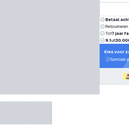
Betaal ach
Retourneren
Tot
7 jaar f
9.1
uit
30.00
Kies voor z
Speciale p