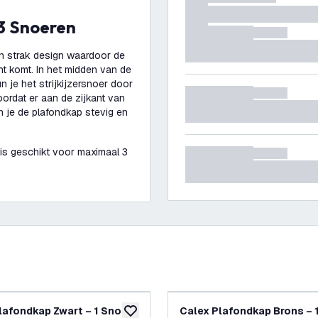
 3 Snoeren
n strak design waardoor de
t komt. In het midden van de
n je het strijkijzersnoer door
ordat er aan de zijkant van
n je de plafondkap stevig en
is geschikt voor maximaal 3
lafondkap Zwart – 1 Snoer
Calex Plafondkap Brons – 
glijst
toevoegen aan verlanglijst