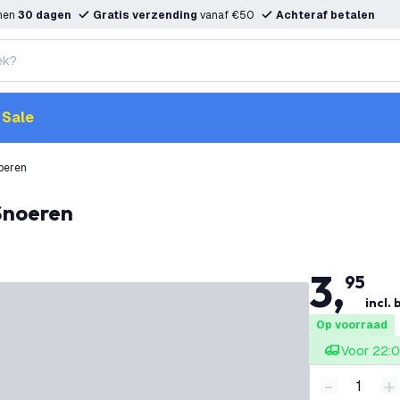
nnen
30 dagen
Gratis verzending
vanaf €50
Achteraf betalen
Sale
noeren
 Snoeren
3
,
95
incl. 
Op voorraad
Voor 22:0
-
+
Verminder 
V