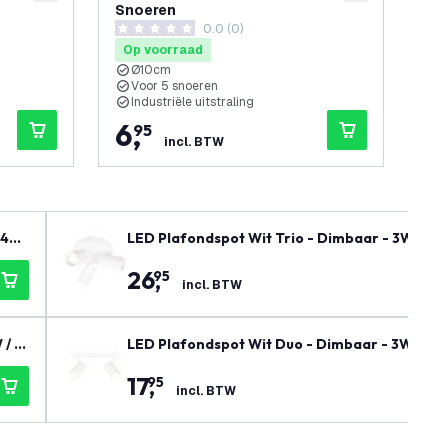
Snoeren
Sn
penen
0.0 (0)
0 score sterren
0 sc
Op voorraad
Op
Ø10cm
Voor 5 snoeren
V
Industriële uitstraling
I
6
,
6
95
incl. BTW
(40
LED Plafondspot Wit Trio - Dimbaar - 3W - 2
26
,
95
incl. BTW
 / 2
LED Plafondspot Wit Duo - Dimbaar - 3W - 27
17
,
95
incl. BTW