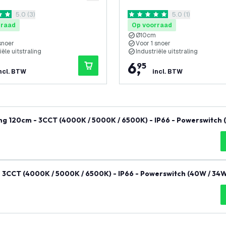
reviews drawer openen
5.0 (3)
reviews drawer o
5.0 (1)
terren
5 score sterren
rraad
Op voorraad
Ø10cm
snoer
Voor 1 snoer
iële uitstraling
Industriële uitstraling
6
,
95
ncl. BTW
incl. BTW
ng 120cm - 3CCT (4000K / 5000K / 6500K) - IP66 - Powerswitch 
river - 5 jaar garantie
3CCT (4000K / 5000K / 6500K) - IP66 - Powerswitch (40W / 34W
aar garantie