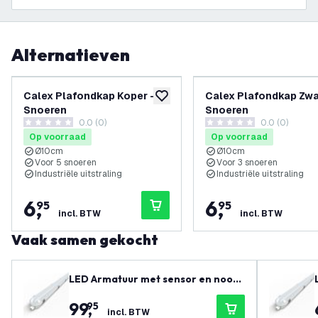
Alternatieven
Calex Plafondkap Koper – 5
Calex Plafondkap Zwa
toevoegen aan verlanglijst
Snoeren
Snoeren
0.0 (0)
0.0 (0)
0 score sterren
0 score sterren
Op voorraad
Op voorraad
Ø10cm
Ø10cm
Voor 5 snoeren
Voor 3 snoeren
Industriële uitstraling
Industriële uitstraling
6
,
6
,
95
95
incl. BTW
incl. BTW
Vaak samen gekocht
LED Armatuur met sensor en nood
verlichting 120cm - 3CCT (4000K /
99
,
95
5000K / 6500K) - IP66 - Powerswit
incl. BTW