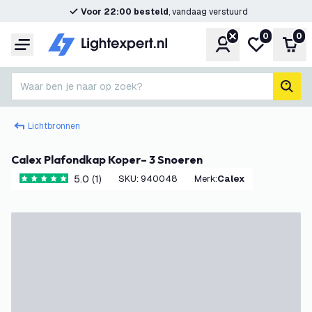
Voor 22:00 besteld
, vandaag verstuurd
0
0
Account
Mijn verlangl
Win
Menu
Waar ben je naar op zoek?
zoek
Lichtbronnen
Calex Plafondkap Koper– 3 Snoeren
5.0 (1)
SKU
:
940048
Merk
:
Calex
5 score sterren