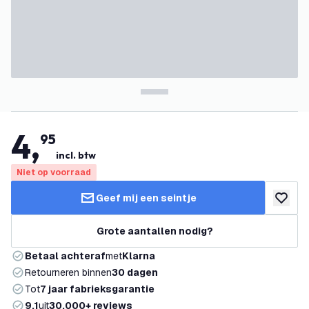
4
,
95
incl. btw
Niet op voorraad
Geef mij een seintje
toevoeg
Grote aantallen nodig?
Betaal achteraf
met
Klarna
Retourneren binnen
30 dagen
Tot
7 jaar fabrieksgarantie
9.1
uit
30.000+ reviews