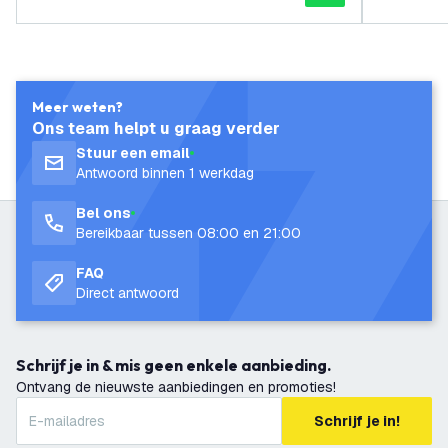
ch (40W / 34W / 28W / 23W) - 150 l
m/W - Ledvion Driver - 5 jaar gara
ntie
Meer weten?
Ons team helpt u graag verder
Stuur een email
Antwoord binnen 1 werkdag
Bel ons
Bereikbaar tussen 08:00 en 21:00
FAQ
Direct antwoord
Schrijf je in & mis geen enkele aanbieding.
Ontvang de nieuwste aanbiedingen en promoties!
Schrijf je in!