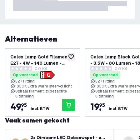
Alternatieven
Calex Lamp Gold Filament -
Calex Lamp Black Gol
toevoegen aan verlanglijst
E27 - 4W - 140 Lumen -
- 3.5W - 80 Lumen - 
0.0 (0)
0.0 (0)
1800K
0 score sterren
0 score sterren
Op voorraad
Op voorraad
E27 Fitting
E27 Fitting
1800K Extra warm sfeervol licht
1800K Extra warm sfeervo
Spiraal filament: zijdezachte
Spiraal filament: zijdeza
uitstraling
uitstraling
49
,
19
,
95
95
incl. BTW
incl. BTW
Vaak samen gekocht
2x Dimbare LED Opbouwspot - ø95