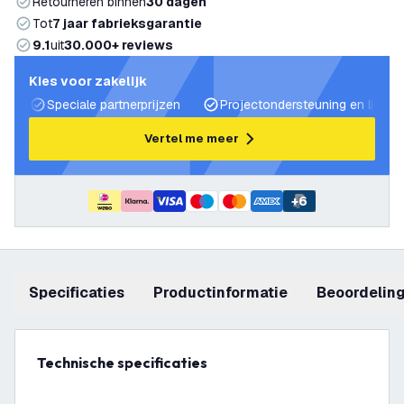
Retourneren binnen
30 dagen
Tot
7 jaar fabrieksgarantie
9.1
uit
30.000+ reviews
Kies voor zakelijk
Speciale partnerprijzen
Projectondersteuning en lichtp
Vertel me meer
+
6
Specificaties
productinformatie
beoordelin
Technische specificaties