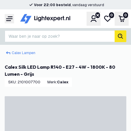
Voor 22:00 besteld
, vandaag verstuurd
0
0
Account
Mijn verlangl
Win
Menu
Waar ben je naar op zoek?
zoek
Calex Lampen
Calex Silk LED Lamp R140 - E27 - 4W - 1800K - 80
Lumen - Grijs
SKU
:
2101007700
Merk
:
Calex