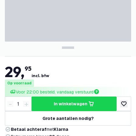
29
,
95
incl. btw
Op voorraad
Voor 22:00 besteld, vandaag verstuurd
-
+
in winkelwagen
Verminder hoeveelheid
Verhoog hoeveelheid
toevoeg
Grote aantallen nodig?
Betaal achteraf
met
Klarna