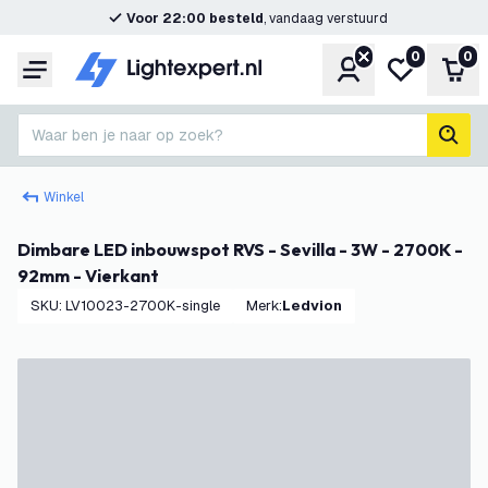
Voor 22:00 besteld
, vandaag verstuurd
0
0
Account
Mijn verlangl
Win
Menu
Waar ben je naar op zoek?
zoek
Winkel
Dimbare LED inbouwspot RVS - Sevilla - 3W - 2700K -
92mm - Vierkant
SKU
:
LV10023-2700K-single
Merk
:
Ledvion