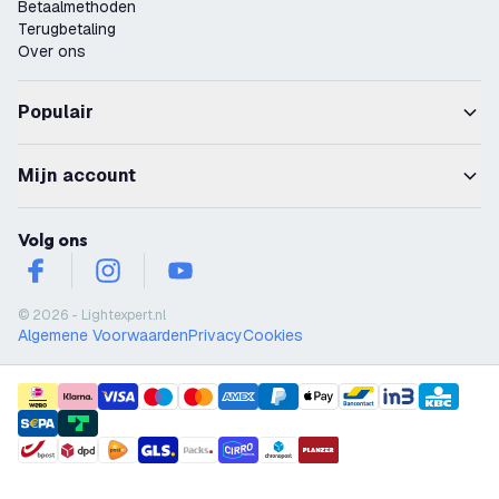
Betaalmethoden
Terugbetaling
Over ons
Populair
Mijn account
Volg ons
facebook
instagram
youtube
© 2026 - Lightexpert.nl
Algemene Voorwaarden
Privacy
Cookies
payment methods
shipment methods