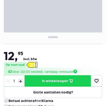
12
,
95
incl. btw
Op voorraad
Voor 22:00 besteld, vandaag verstuurd
-
+
in winkelwagen
Verminder hoeveelheid
Verhoog hoeveelheid
toevoeg
Grote aantallen nodig?
Betaal achteraf
met
Klarna