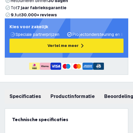
Retourneren binnen
30 dagen
Tot
7 jaar fabrieksgarantie
9.1
uit
30.000+ reviews
Kies voor zakelijk
Speciale partnerprijzen
Projectondersteuning en lichtp
Vertel me meer
+
6
Specificaties
productinformatie
beoordelin
Technische specificaties