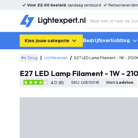
Voor 22:00 besteld
, vandaag verstuurd
Retourneren bi
Bedrijfsverlichting
Kies jouw categorie
Terug
Lichtbronnen
E27 LED Lamp Filament - 1W - 2100
E27 LED Lamp Filament - 1W - 21
4.0 (6)
SKU
:
LVB10016
Merk
:
Ledvion
4 score sterren