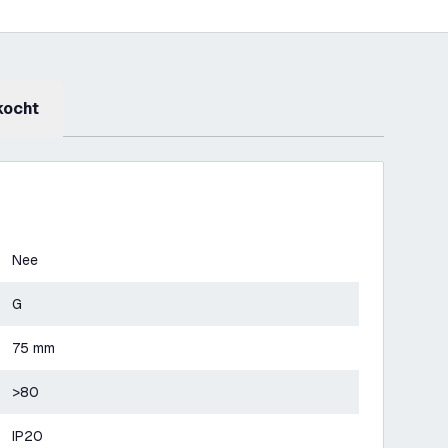
kocht
Nee
G
75 mm
>80
IP20