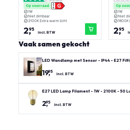
reviews drawer openen
4.5 score sterren
0 score s
Op voorraad
Op voo
1W
1W
Niet dimbaar
Niet d
2100K Extra warm licht
1800K 
2
,
2
,
95
95
incl. BTW
i
Vaak samen gekocht
LED Wandlamp met Sensor - IP44 - E27 Fitti
19
,
95
incl. BTW
E27 LED Lamp Filament - 1W - 2100K - 50 L
2
,
95
incl. BTW