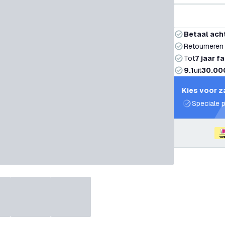
Betaal ach
Retourneren
Tot
7 jaar f
9.1
uit
30.00
Kies voor z
Speciale p