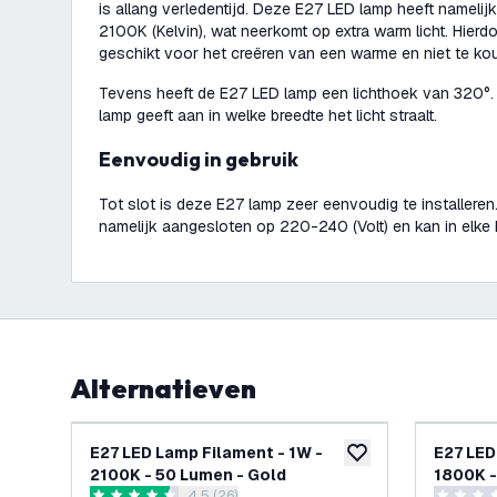
is allang verledentijd. Deze E27 LED lamp heeft namelij
2100K (Kelvin), wat neerkomt op extra warm licht. Hierd
geschikt voor het creëren van een warme en niet te kou
Tevens heeft de E27 LED lamp een lichthoek van 320°.
lamp geeft aan in welke breedte het licht straalt.
Eenvoudig in gebruik
Tot slot is deze E27 lamp zeer eenvoudig te installere
namelijk aangesloten op 220-240 (Volt) en kan in elke E
Alternatieven
E27 LED Lamp Filament - 1W -
E27 LED
toevoegen aan verlan
2100K - 50 Lumen - Gold
1800K -
4.5 (26)