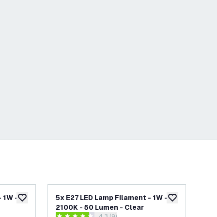
 1W -
5x E27 LED Lamp Filament - 1W -
6x 
toevoegen aan verlanglijst
toevoegen aan v
2100K - 50 Lumen - Clear
21
4.3 (9)