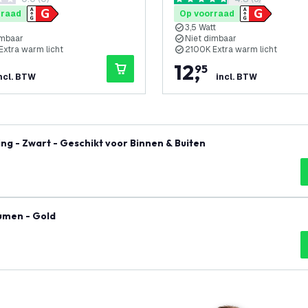
reviews drawer 
terren
4.8 score sterren
rraad
Op voorraad
3,5 Watt
imbaar
Niet dimbaar
Extra warm licht
2100K Extra warm licht
12
,
95
ncl. BTW
incl. BTW
ng - Zwart - Geschikt voor Binnen & Buiten
umen - Gold