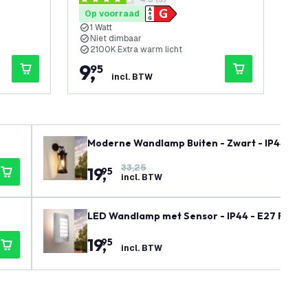
openen
reviews drawer openen
4.3 score sterren
4.6 
Op voorraad
Op
1 Watt
Niet dimbaar
N
2100K Extra warm licht
2
9
,
1
95
incl. BTW
Moderne Wandlamp Buiten - Zwart - IP44 - E27
33,25
19
,
95
incl. BTW
LED Wandlamp met Sensor - IP44 - E27 Fitting
19
,
95
incl. BTW