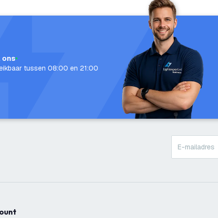
l ons
eikbaar tussen 08:00 en 21:00
count