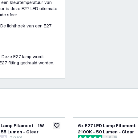
k een kleurtemperatuur van
oor is deze E27 LED uitermate
de sfeer.
 De lichthoek van een E27
n. Deze E27 lamp wordt
27 fitting gedraaid worden.
 Lamp Filament - 1W -
6x E27 LED Lamp Filament -
glijst
toevoegen aan verlanglijst
 55 Lumen - Clear
2100K - 50 Lumen - Clear
0.0 (0)
4.8 (6)