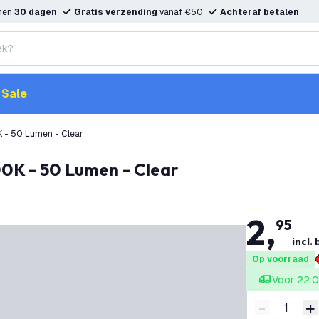
nnen
30 dagen
Gratis verzending
vanaf €50
Achteraf betalen
Sale
K - 50 Lumen - Clear
00K - 50 Lumen - Clear
2
,
95
incl.
Op voorraad
Voor 22:0
-
+
Verminder 
V