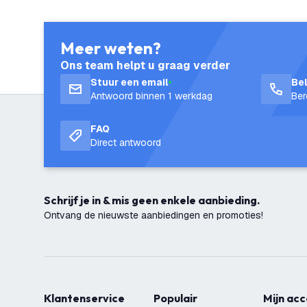
Meer weten?
Ons team helpt u graag verder
Stuur een email
Be
Antwoord binnen 1 werkdag
Ber
FAQ
Direct antwoord
Schrijf je in & mis geen enkele aanbieding.
Ontvang de nieuwste aanbiedingen en promoties!
Klantenservice
Populair
Mijn ac