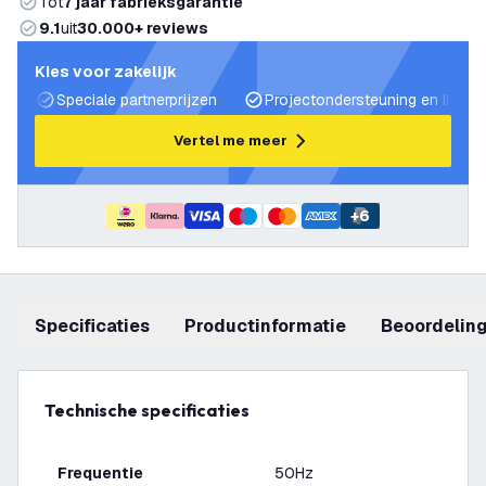
Tot
7 jaar fabrieksgarantie
9.1
uit
30.000+ reviews
Kies voor zakelijk
Speciale partnerprijzen
Projectondersteuning en lichtp
Vertel me meer
+
6
Specificaties
productinformatie
beoordelin
Technische specificaties
Frequentie
50Hz