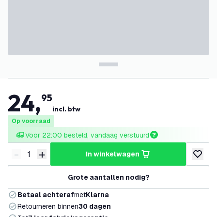
24
,
95
incl. btw
Op voorraad
Voor 22:00 besteld, vandaag verstuurd
-
+
in winkelwagen
Verminder hoeveelheid
Verhoog hoeveelheid
toevoeg
Grote aantallen nodig?
Betaal achteraf
met
Klarna
Retourneren binnen
30 dagen