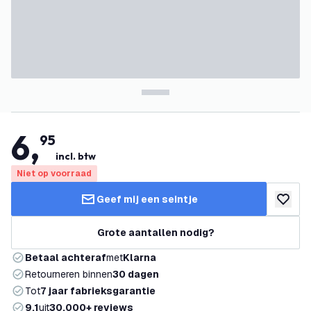
6
,
95
incl. btw
Niet op voorraad
Geef mij een seintje
toevoeg
Grote aantallen nodig?
Betaal achteraf
met
Klarna
Retourneren binnen
30 dagen
Tot
7 jaar fabrieksgarantie
9.1
uit
30.000+ reviews