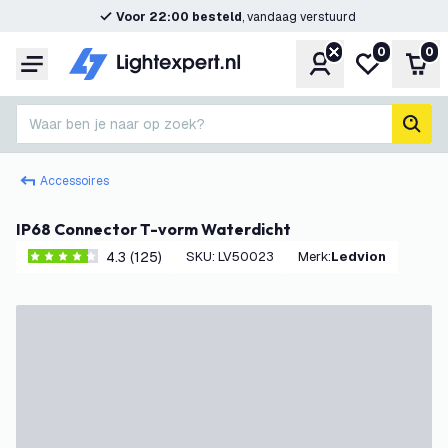
Voor 22:00 besteld
, vandaag verstuurd
0
0
Account
Mijn verlangl
Win
Menu
Waar ben je naar op zoek?
zoek
Accessoires
IP68 Connector T-vorm Waterdicht
4.3 (125)
SKU
:
LV50023
Merk
:
Ledvion
4.3 score sterren