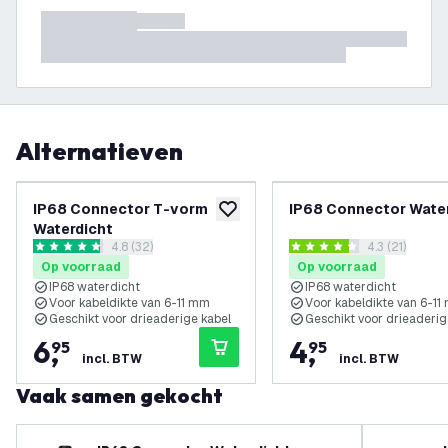
Alternatieven
IP68 Connector T-vorm
IP68 Connector Wate
toevoegen aan verlanglijst
Waterdicht
reviews drawer openen
4.8 (32)
reviews draw
4.3 (21)
4.8 score sterren
4.3 score sterren
Op voorraad
Op voorraad
IP68 waterdicht
IP68 waterdicht
Voor kabeldikte van 6-11 mm
Voor kabeldikte van 6-1
Geschikt voor drieaderige kabel
Geschikt voor drieaderig
6
,
4
,
95
95
incl. BTW
incl. BTW
Vaak samen gekocht